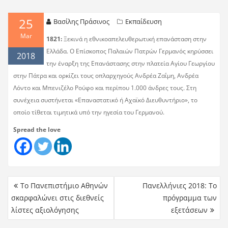
25
Βασίλης Πράσινος
Εκπαίδευση
Mar
1821:
Ξεκινά η εθνικοαπελευθερωτική επανάσταση στην
Ελλάδα. Ο Επίσκοπος Παλαιών Πατρών Γερμανός κηρύσσει
2018
την έναρξη της Επανάστασης στην πλατεία Αγίου Γεωργίου
στην Πάτρα και ορκίζει τους οπλαρχηγούς Ανδρέα Ζαΐμη, Ανδρέα
Λόντο και Μπενιζέλο Ρούφο και περίπου 1.000 άνδρες τους. Στη
συνέχεια συστήνεται «Επαναστατικό ή Αχαϊκό Διευθυντήριο», το
οποίο τίθεται τιμητικά υπό την ηγεσία του Γερμανού.
Spread the love
Το Πανεπιστήμιο Αθηνών
Πανελλήνιες 2018: To
σκαρφαλώνει στις διεθνείς
πρόγραμμα των
λίστες αξιολόγησης
εξετάσεων