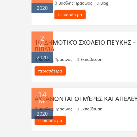
Βασίλης Πράσινος
Blog
2020
περισσότερα
2
1Ο ΔΗΜΟΤΙΚΌ ΣΧΟΛΕΊΟ ΠΕΎΚΗΣ –
Mar
ΒΙΒΛΊΑ
2020
Βασίλης Πράσινος
Εκπαίδευση
περισσότερα
14
ΑΥΞΆΝΟΝΤΑΙ ΟΙ ΜΈΡΕΣ ΚΑΙ ΑΠΕΛ
Feb
Βασίλης Πράσινος
Εκπαίδευση
2020
περισσότερα