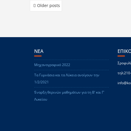
Older posts
ΝΕΑ
ΕΠΙΚ
Σροφυλί
Μηχανογραφικό 2022
τηλ:210
Τα Γυμνάσια και τα Λύκεια ανοίγουν την
1/2/2021
info@ko
Έναρξη θερινών μαθημάτων για τη Β’ και Γ’
Λυκείου