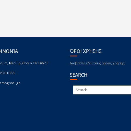
ΟΙΝΩΝΊΑ
ΌΡΟΙ ΧΡΉΣΗΣ
ου 5, Νέα Ερυθραία ΤΚ:14671
Διαβάστε εδώ τους όρους χρήσης
-6201088
SEARCH
smognosi.gr