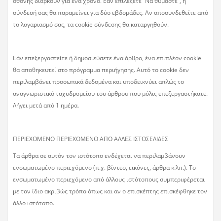
οθόνης διαρκούν για ένα χρόνο. Εάν επιλέξετε “Να θυμάστε”, η
σύνδεσή σας θα παραμείνει για δύο εβδομάδες. Αν αποσυνδεθείτε από
το λογαριασμό σας, τα cookie σύνδεσης θα καταργηθούν.
Εάν επεξεργαστείτε ή δημοσιεύσετε ένα άρθρο, ένα επιπλέον cookie
θα αποθηκευτεί στο πρόγραμμα περιήγησης. Αυτό το cookie δεν
περιλαμβάνει προσωπικά δεδομένα και υποδεικνύει απλώς το
αναγνωριστικό ταχυδρομείου του άρθρου που μόλις επεξεργαστήκατε.
Λήγει μετά από 1 ημέρα.
ΠΕΡΙΕΧΟΜΕΝΟ ΠΕΡΙΕΧΟΜΕΝΟ ΑΠΟ ΑΛΛΕΣ ΙΣΤΟΣΕΛΙΔΕΣ
Τα άρθρα σε αυτόν τον ιστότοπο ενδέχεται να περιλαμβάνουν
ενσωματωμένο περιεχόμενο (π.χ. βίντεο, εικόνες, άρθρα κ.λπ.). Το
ενσωματωμένο περιεχόμενο από άλλους ιστότοπους συμπεριφέρεται
με τον ίδιο ακριβώς τρόπο όπως και αν ο επισκέπτης επισκέφθηκε τον
άλλο ιστότοπο.