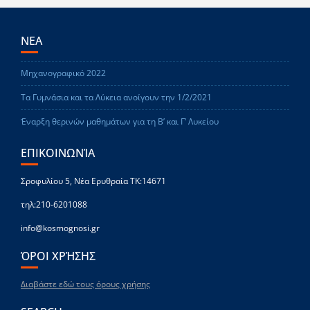
ΝΕΑ
Μηχανογραφικό 2022
Τα Γυμνάσια και τα Λύκεια ανοίγουν την 1/2/2021
Έναρξη θερινών μαθημάτων για τη Β’ και Γ’ Λυκείου
ΕΠΙΚΟΙΝΩΝΊΑ
Σροφυλίου 5, Νέα Ερυθραία ΤΚ:14671
τηλ:210-6201088
info@kosmognosi.gr
ΌΡΟΙ ΧΡΉΣΗΣ
Διαβάστε εδώ τους όρους χρήσης