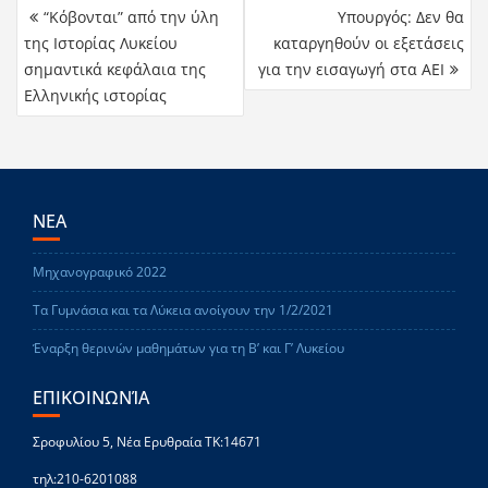
“Κόβονται” από την ύλη
Υπουργός: Δεν θα
της Ιστορίας Λυκείου
καταργηθούν οι εξετάσεις
σημαντικά κεφάλαια της
για την εισαγωγή στα ΑΕΙ
Ελληνικής ιστορίας
ΝΕΑ
Μηχανογραφικό 2022
Τα Γυμνάσια και τα Λύκεια ανοίγουν την 1/2/2021
Έναρξη θερινών μαθημάτων για τη Β’ και Γ’ Λυκείου
ΕΠΙΚΟΙΝΩΝΊΑ
Σροφυλίου 5, Νέα Ερυθραία ΤΚ:14671
τηλ:210-6201088