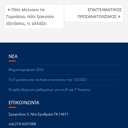
Πότε κλείνουν τα
ΕΠΑΓΓΕΛΜΑΤΙΚΟΣ
Γυμνάσια, πότε ξεκινούν
ΠΡΟΣΑΝΑΤΟΛΙΣΜΟΣ
εξετάσεις, τι αλλάζει
ΝΕΑ
Μηχανογραφικό 2022
Τα Γυμνάσια και τα Λύκεια ανοίγουν την 1/2/2021
Έναρξη θερινών μαθημάτων για τη Β’ και Γ’ Λυκείου
ΕΠΙΚΟΙΝΩΝΊΑ
Σροφυλίου 5, Νέα Ερυθραία ΤΚ:14671
τηλ:210-6201088