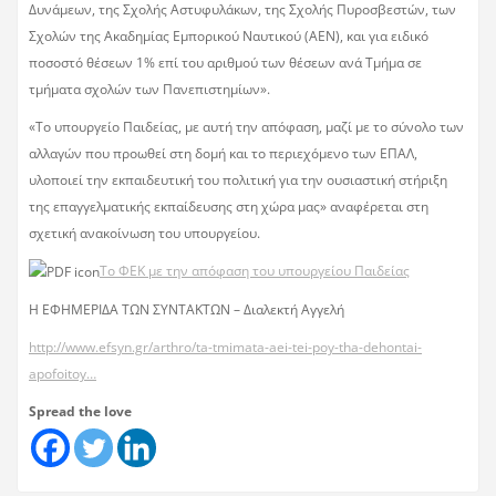
Δυνάμεων, της Σχολής Αστυφυλάκων, της Σχολής Πυροσβεστών, των
Σχολών της Ακαδημίας Εμπορικού Ναυτικού (ΑΕΝ), και για ειδικό
ποσοστό θέσεων 1% επί του αριθμού των θέσεων ανά Τμήμα σε
τμήματα σχολών των Πανεπιστημίων».
«Το υπουργείο Παιδείας, με αυτή την απόφαση, μαζί με το σύνολο των
αλλαγών που προωθεί στη δομή και το περιεχόμενο των ΕΠΑΛ,
υλοποιεί την εκπαιδευτική του πολιτική για την ουσιαστική στήριξη
της επαγγελματικής εκπαίδευσης στη χώρα μας» αναφέρεται στη
σχετική ανακοίνωση του υπουργείου.
Το ΦΕΚ με την απόφαση του υπουργείου Παιδείας
Η ΕΦΗΜΕΡΙΔΑ ΤΩΝ ΣΥΝΤΑΚΤΩΝ – Διαλεκτή Αγγελή
http://www.efsyn.gr/arthro/ta-tmimata-aei-tei-poy-tha-dehontai-
apofoitoy…
Spread the love