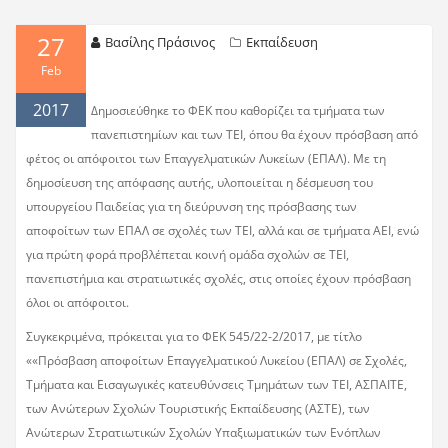
27
Βασίλης Πράσινος
Εκπαίδευση
Feb
2017
Δημοσιεύθηκε το ΦΕΚ που καθορίζει τα τμήματα των
πανεπιστημίων και των ΤΕΙ, όπου θα έχουν πρόσβαση από
φέτος οι απόφοιτοι των Επαγγελματικών Λυκείων (ΕΠΑΛ). Με τη
δημοσίευση της απόφασης αυτής, υλοποιείται η δέσμευση του
υπουργείου Παιδείας για τη διεύρυνση της πρόσβασης των
αποφοίτων των ΕΠΑΛ σε σχολές των ΤΕΙ, αλλά και σε τμήματα ΑΕΙ, ενώ
για πρώτη φορά προβλέπεται κοινή ομάδα σχολών σε ΤΕΙ,
πανεπιστήμια και στρατιωτικές σχολές, στις οποίες έχουν πρόσβαση
όλοι οι απόφοιτοι.
Συγκεκριμένα, πρόκειται για το ΦΕΚ 545/22-2/2017, με τίτλο
««Πρόσβαση αποφοίτων Επαγγελματικού Λυκείου (ΕΠΑΛ) σε Σχολές,
Τμήματα και Εισαγωγικές κατευθύνσεις Τμημάτων των ΤΕΙ, ΑΣΠΑΙΤΕ,
των Ανώτερων Σχολών Τουριστικής Εκπαίδευσης (ΑΣΤΕ), των
Ανώτερων Στρατιωτικών Σχολών Υπαξιωματικών των Ενόπλων