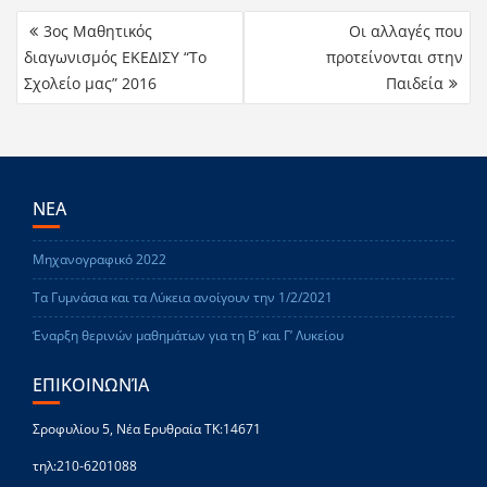
3ος Μαθητικός
Οι αλλαγές που
διαγωνισμός ΕΚΕΔΙΣΥ “Το
προτείνονται στην
Σχολείο μας” 2016
Παιδεία
ΝΕΑ
Μηχανογραφικό 2022
Τα Γυμνάσια και τα Λύκεια ανοίγουν την 1/2/2021
Έναρξη θερινών μαθημάτων για τη Β’ και Γ’ Λυκείου
ΕΠΙΚΟΙΝΩΝΊΑ
Σροφυλίου 5, Νέα Ερυθραία ΤΚ:14671
τηλ:210-6201088