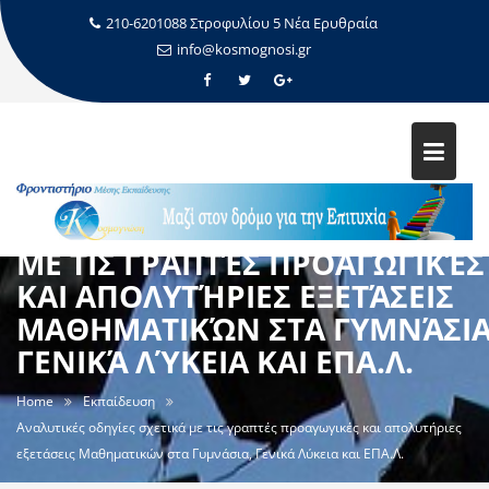
210-6201088 Στροφυλίου 5 Νέα Ερυθραία
info@kosmognosi.gr
ΑΝΑΛΥΤΙΚΈΣ ΟΔΗΓΊΕΣ ΣΧΕΤΙΚΆ
ΜΕ ΤΙΣ ΓΡΑΠΤΈΣ ΠΡΟΑΓΩΓΙΚΈΣ
ΚΑΙ ΑΠΟΛΥΤΉΡΙΕΣ ΕΞΕΤΆΣΕΙΣ
ΜΑΘΗΜΑΤΙΚΏΝ ΣΤΑ ΓΥΜΝΆΣΙΑ
ΓΕΝΙΚΆ ΛΎΚΕΙΑ ΚΑΙ ΕΠΑ.Λ.
Home
Εκπαίδευση
Αναλυτικές οδηγίες σχετικά με τις γραπτές προαγωγικές και απολυτήριες
εξετάσεις Μαθηματικών στα Γυμνάσια, Γενικά Λύκεια και ΕΠΑ.Λ.