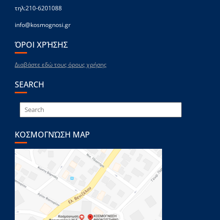
τηλ:210-6201088
info@kosmognosi.gr
ΌΡΟΙ ΧΡΉΣΗΣ
Διαβάστε εδώ τους όρους χρήσης
SEARCH
ΚΟΣΜΟΓΝΏΣΗ MAP