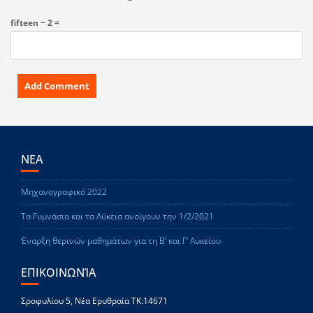
fifteen − 2 =
ΝΕΑ
Μηχανογραφικό 2022
Τα Γυμνάσια και τα Λύκεια ανοίγουν την 1/2/2021
Έναρξη θερινών μαθημάτων για τη Β’ και Γ’ Λυκείου
ΕΠΙΚΟΙΝΩΝΊΑ
Σροφυλίου 5, Νέα Ερυθραία ΤΚ:14671