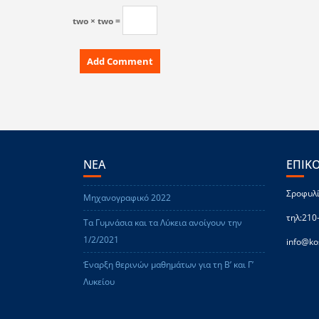
two × two =
ΝΕΑ
ΕΠΙΚ
Σροφυλί
Μηχανογραφικό 2022
τηλ:210
Τα Γυμνάσια και τα Λύκεια ανοίγουν την
1/2/2021
info@ko
Έναρξη θερινών μαθημάτων για τη Β’ και Γ’
Λυκείου