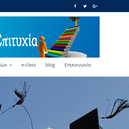
δών
e-class
blog
Επικοινωνία