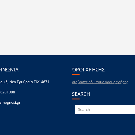
ΟΙΝΩΝΊΑ
ΌΡΟΙ ΧΡΉΣΗΣ
ου 5, Νέα Ερυθραία ΤΚ:14671
Διαβάστε εδώ τους όρους χρήσης
-6201088
SEARCH
smognosi.gr