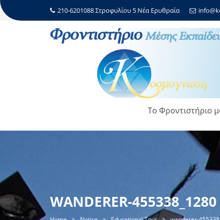
210-6201088 Στροφυλίου 5 Νέα Ερυθραία
info@k
Το Φροντιστήριο μ
WANDERER-455338_1280
Home
Notice
Educational Tour
wanderer-455338