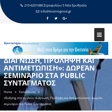
210-6201088 Στροφυλίου 5 Νέα Ερυθραία
info@kosmognosi.gr
«BULLYING ΣΤΟ ΣΧΟΛΕΊΟ:
ΔΙΆΓΝΩΣΗ, ΠΡΌΛΗΨΗ ΚΑΙ
ΑΝΤΙΜΕΤΏΠΙΣΗ»: ΔΩΡΕΆΝ
ΣΕΜΙΝΆΡΙΟ ΣΤΑ PUBLIC
ΣΥΝΤΆΓΜΑΤΟΣ
Home
Εκπαίδευση
«Bullying στο σχολείο: Διάγνωση, Πρόληψη και Αντιμετώπιση»: Δωρεάν
σεμινάριο στα Public Συντάγματος