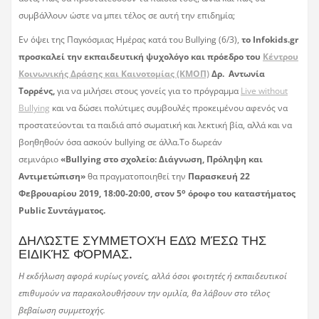
συμβάλλουν ώστε να μπει τέλος σε αυτή την επιδημία;
Εν όψει της Παγκόσμιας Ημέρας κατά του Bullying (6/3),
το Infokids.gr
προσκαλεί την εκπαιδευτική ψυχολόγο και πρόεδρο του
Κέντρου
Κοινωνικής Δράσης και Καινοτομίας (ΚΜΟΠ)
Δρ. Αντωνία
Τορρένς,
για να μιλήσει στους γονείς για το πρόγραμμα
Live without
Bullying
και να δώσει πολύτιμες συμβουλές προκειμένου αφενός να
προστατεύονται τα παιδιά από σωματική και λεκτική βία, αλλά και να
βοηθηθούν όσα ασκούν bullying σε άλλα.Το δωρεάν
σεμινάριο
«Bullying στο σχολείο: Διάγνωση, Πρόληψη και
Αντιμετώπιση»
θα πραγματοποιηθεί την
Παρασκευή 22
ο
Φεβρουαρίου 2019, 18:00-20:00, στον 5
όροφο του καταστήματος
Public Συντάγματος.
ΔΗΛΏΣΤΕ ΣΥΜΜΕΤΟΧΉ ΕΔΏ ΜΈΣΩ ΤΗΣ
ΕΙΔΙΚΉΣ ΦΌΡΜΑΣ
.
Η εκδήλωση αφορά κυρίως γονείς, αλλά όσοι φοιτητές ή εκπαιδευτικοί
επιθυμούν να παρακολουθήσουν την ομιλία, θα λάβουν στο τέλος
βεβαίωση συμμετοχής.