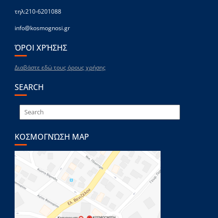
τηλ:210-6201088
info@kosmognosi.gr
ΌΡΟΙ ΧΡΉΣΗΣ
Διαβάστε εδώ τους όρους χρήσης
SEARCH
ΚΟΣΜΟΓΝΏΣΗ MAP