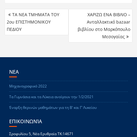
TA NEA TMHMATA TOY
ΧΑΡΙΖΩ ΕΝΑ ΒΙΒΛΙΟ –
2ου ΕΠΙΣΤΗΜΟΝΙΚΟΥ
Ανταλλακτικό bazaar
ΠΕΔΙΟΥ
βιβλίου στο Μαρκόπουλο
Μεσογαίας
ΝΕΑ
Μηχανογραφικό 2022
Τα Γυμνάσια και τα Λύκεια ανοίγουν την 1/2/2021
Έναρξη θερινών μαθημάτων για τη Β’ και Γ’ Λυκείου
ΕΠΙΚΟΙΝΩΝΊΑ
Σροφυλίου 5, Νέα Ερυθραία ΤΚ:14671