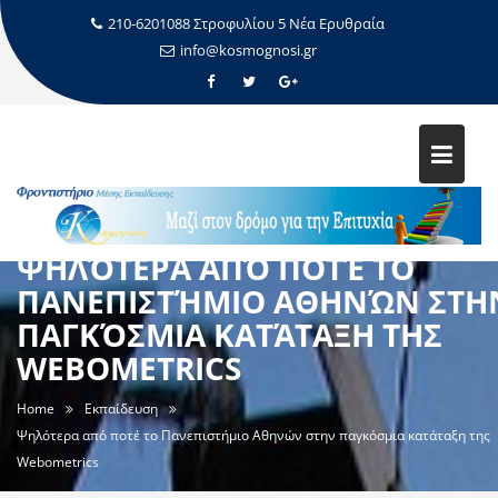
210-6201088 Στροφυλίου 5 Νέα Ερυθραία
info@kosmognosi.gr
ΨΗΛΌΤΕΡΑ ΑΠΌ ΠΟΤΈ ΤΟ
ΠΑΝΕΠΙΣΤΉΜΙΟ ΑΘΗΝΏΝ ΣΤΗ
ΠΑΓΚΌΣΜΙΑ ΚΑΤΆΤΑΞΗ ΤΗΣ
WEBOMETRICS
Home
Εκπαίδευση
Ψηλότερα από ποτέ το Πανεπιστήμιο Αθηνών στην παγκόσμια κατάταξη της
Webometrics