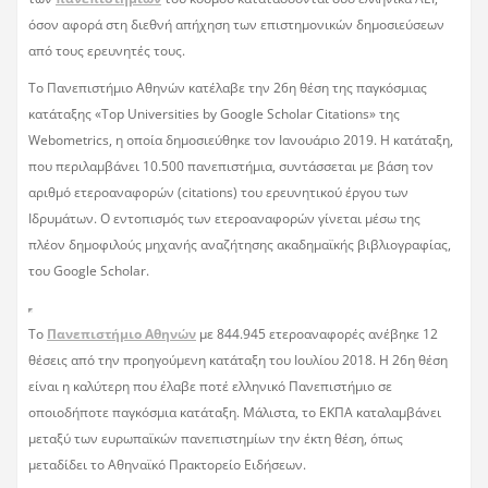
όσον αφορά στη διεθνή απήχηση των επιστημονικών δημοσιεύσεων
από τους ερευνητές τους.
Το Πανεπιστήμιο Αθηνών κατέλαβε την 26η θέση της παγκόσμιας
κατάταξης «Top Universities by Google Scholar Citations» της
Webometrics, η οποία δημοσιεύθηκε τον Ιανουάριο 2019. Η κατάταξη,
που περιλαμβάνει 10.500 πανεπιστήμια, συντάσσεται με βάση τον
αριθμό ετεροαναφορών (citations) του ερευνητικού έργου των
Ιδρυμάτων. Ο εντοπισμός των ετεροαναφορών γίνεται μέσω της
πλέον δημοφιλούς μηχανής αναζήτησης ακαδημαϊκής βιβλιογραφίας,
του Google Scholar.
Το
Πανεπιστήμιο Αθηνών
με 844.945 ετεροαναφορές ανέβηκε 12
θέσεις από την προηγούμενη κατάταξη του Ιουλίου 2018. Η 26η θέση
είναι η καλύτερη που έλαβε ποτέ ελληνικό Πανεπιστήμιο σε
οποιοδήποτε παγκόσμια κατάταξη. Μάλιστα, το ΕΚΠΑ καταλαμβάνει
μεταξύ των ευρωπαϊκών πανεπιστημίων την έκτη θέση, όπως
μεταδίδει το Αθηναϊκό Πρακτορείο Ειδήσεων.