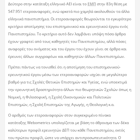
Δεύτερο στην κατάταξη ελληνικό ΑΕΙ είναι το
ΕΜΠ
στην 83η θέση με
547.951 ετεροαναφορές, ενώ αρκετά πιο χαμηλά ακολουθούν τα άλλα
ελληνικά πανεπιστήμια. Οι ετεροαναφορές θεωρούνται το εγκυρότερο
κριτήριο αποτίμησης του επιστημονικού και ερευνητικού έργου ενός
Πανεπιστημίου. Το κριτήριο αυτό δεν λαμβάνει υπόψη πόσα άρθρα
έχουν γραφτεί από τους καθηγητές του Πανεπιστημίου, αλλά πόσες
αναφορές του ονόματος και του έργου του έχουν γίνει σε άρθρα και
έρευνες άλλων συγγραφέων και καθηγητών άλλων Πανεπιστημίων.
Πρέπει πάντως να τονισθεί ότι η αποτίμηση του επιστημονικού-
ερευνητικού έργου μέσω των ετεροαναφορών ισχύει σε μεγαλύτερο
βαθμό για τις Σχολές Θετικών Επιστημών και Υγείας, ενώ υποεκτιμά
την ερευνητική δραστηριότητα άλλων πιο θεωρητικών Σχολών όπως η
Νομική, η Φιλοσοφική, η Σχολή Οικονομικών και Πολιτικών
Επιστημών, η Σχολή Επιστημών της Αγωγής, η Θεολογική κ.α.
Ο αριθμός των ετεροαναφορών στον συγκεκριμένο πίνακα
κατάταξης Webometrics υπολογίζεται με βάση το άθροισμα των δέκα
καλύτερων προφίλ ερευνητών ΔΕΠ του κάθε Πανεπιστημίου, εκτός
του πρώτου προφίλ, ώστε να υπάρχει αντιπροσωπευτικότητα. Ο