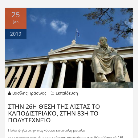
25
Jan
2019
Βασίλης Πράσινος
Εκπαίδευση
ΣΤΗΝ 26Η ΘΈΣΗ ΤΗΣ ΛΊΣΤΑΣ ΤΟ
ΚΑΠΟΔΙΣΤΡΙΑΚΌ, ΣΤΗΝ 83Η ΤΟ
ΠΟΛΥΤΕΧΝΕΊΟ
Πολύ ψηλά στην παγκόσμια κατάταξη μεταξύ
των
πανεπιστημίων
του κόσμου κατατάσσονται δύο ελληνικά ΑΕΙ,