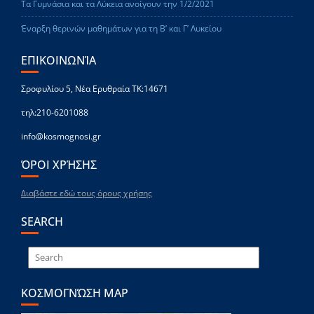
Τα Γυμνάσια και τα Λύκεια ανοίγουν την 1/2/2021
Έναρξη θερινών μαθημάτων για τη Β’ και Γ’ Λυκείου
ΕΠΙΚΟΙΝΩΝΊΑ
Σροφυλίου 5, Νέα Ερυθραία ΤΚ:14671
τηλ:210-6201088
info@kosmognosi.gr
ΌΡΟΙ ΧΡΉΣΗΣ
Διαβάστε εδώ τους όρους χρήσης
SEARCH
ΚΟΣΜΟΓΝΏΣΗ MAP