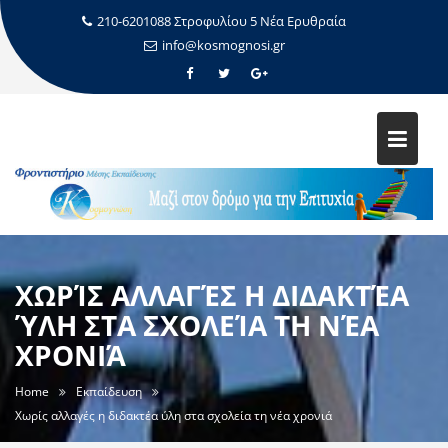
210-6201088 Στροφυλίου 5 Νέα Ερυθραία
info@kosmognosi.gr
ΧΩΡΊΣ ΑΛΛΑΓΈΣ Η ΔΙΔΑΚΤΈΑ
ΎΛΗ ΣΤΑ ΣΧΟΛΕΊΑ ΤΗ ΝΈΑ
ΧΡΟΝΙΆ
Home
Εκπαίδευση
Χωρίς αλλαγές η διδακτέα ύλη στα σχολεία τη νέα χρονιά