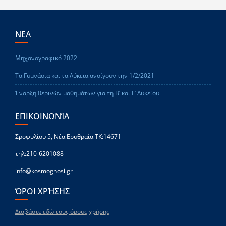
ΝΕΑ
Μηχανογραφικό 2022
Τα Γυμνάσια και τα Λύκεια ανοίγουν την 1/2/2021
Έναρξη θερινών μαθημάτων για τη Β’ και Γ’ Λυκείου
ΕΠΙΚΟΙΝΩΝΊΑ
Σροφυλίου 5, Νέα Ερυθραία ΤΚ:14671
τηλ:210-6201088
info@kosmognosi.gr
ΌΡΟΙ ΧΡΉΣΗΣ
Διαβάστε εδώ τους όρους χρήσης