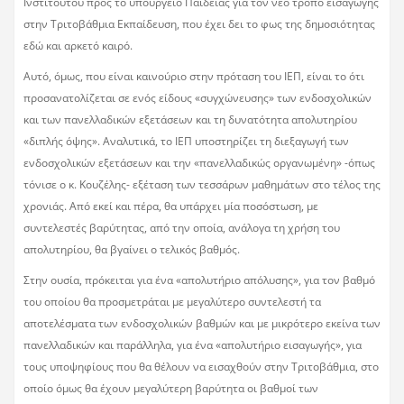
Ινστιτούτου προς το υπουργείο Παιδείας για τον νέο τρόπο εισαγωγής
στην Τριτοβάθμια Εκπαίδευση, που έχει δει το φως της δημοσιότητας
εδώ και αρκετό καιρό.
Αυτό, όμως, που είναι καινούριο στην πρόταση του ΙΕΠ, είναι το ότι
προσανατολίζεται σε ενός είδους «συγχώνευσης» των ενδοσχολικών
και των πανελλαδικών εξετάσεων και τη δυνατότητα απολυτηρίου
«διπλής όψης». Αναλυτικά, το ΙΕΠ υποστηρίζει τη διεξαγωγή των
ενδοσχολικών εξετάσεων και την «πανελλαδικώς οργανωμένη» -όπως
τόνισε ο κ. Κουζέλης- εξέταση των τεσσάρων μαθημάτων στο τέλος της
χρονιάς. Από εκεί και πέρα, θα υπάρχει μία ποσόστωση, με
συντελεστές βαρύτητας, από την οποία, ανάλογα τη χρήση του
απολυτηρίου, θα βγαίνει ο τελικός βαθμός.
Στην ουσία, πρόκειται για ένα «απολυτήριο απόλυσης», για τον βαθμό
του οποίου θα προσμετράται με μεγαλύτερο συντελεστή τα
αποτελέσματα των ενδοσχολικών βαθμών και με μικρότερο εκείνα των
πανελλαδικών και παράλληλα, για ένα «απολυτήριο εισαγωγής», για
τους υποψηφίους που θα θέλουν να εισαχθούν στην Τριτοβάθμια, στο
οποίο όμως θα έχουν μεγαλύτερη βαρύτητα οι βαθμοί των