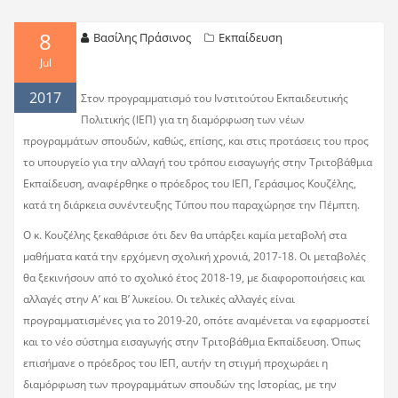
8
Βασίλης Πράσινος
Εκπαίδευση
Jul
2017
Στον προγραμματισμό του Ινστιτούτου Εκπαιδευτικής
Πολιτικής (ΙΕΠ) για τη διαμόρφωση των νέων
προγραμμάτων σπουδών, καθώς, επίσης, και στις προτάσεις του προς
το υπουργείο για την αλλαγή του τρόπου εισαγωγής στην Τριτοβάθμια
Εκπαίδευση, αναφέρθηκε ο πρόεδρος του ΙΕΠ, Γεράσιμος Κουζέλης,
κατά τη διάρκεια συνέντευξης Τύπου που παραχώρησε την Πέμπτη.
Ο κ. Κουζέλης ξεκαθάρισε ότι δεν θα υπάρξει καμία μεταβολή στα
μαθήματα κατά την ερχόμενη σχολική χρονιά, 2017-18. Οι μεταβολές
θα ξεκινήσουν από το σχολικό έτος 2018-19, με διαφοροποιήσεις και
αλλαγές στην Α’ και Β’ λυκείου. Οι τελικές αλλαγές είναι
προγραμματισμένες για το 2019-20, οπότε αναμένεται να εφαρμοστεί
και το νέο σύστημα εισαγωγής στην Τριτοβάθμια Εκπαίδευση. Όπως
επισήμανε ο πρόεδρος του ΙΕΠ, αυτήν τη στιγμή προχωράει η
διαμόρφωση των προγραμμάτων σπουδών της Ιστορίας, με την