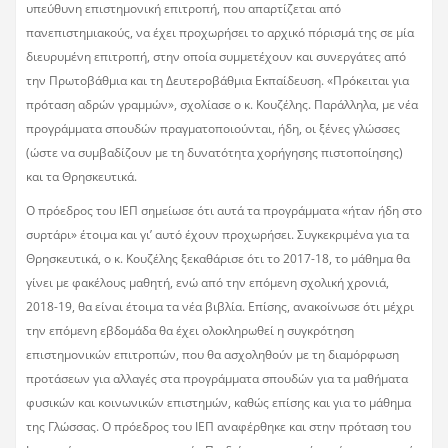
υπεύθυνη επιστημονική επιτροπή, που απαρτίζεται από
πανεπιστημιακούς, να έχει προχωρήσει το αρχικό πόρισμά της σε μία
διευρυμένη επιτροπή, στην οποία συμμετέχουν και συνεργάτες από
την Πρωτοβάθμια και τη Δευτεροβάθμια Εκπαίδευση. «Πρόκειται για
πρόταση αδρών γραμμών», σχολίασε ο κ. Κουζέλης. Παράλληλα, με νέα
προγράμματα σπουδών πραγματοποιούνται, ήδη, οι ξένες γλώσσες
(ώστε να συμβαδίζουν με τη δυνατότητα χορήγησης πιστοποίησης)
και τα Θρησκευτικά.
Ο πρόεδρος του ΙΕΠ σημείωσε ότι αυτά τα προγράμματα «ήταν ήδη στο
συρτάρι» έτοιμα και γι’ αυτό έχουν προχωρήσει. Συγκεκριμένα για τα
Θρησκευτικά, ο κ. Κουζέλης ξεκαθάρισε ότι το 2017-18, το μάθημα θα
γίνει με φακέλους μαθητή, ενώ από την επόμενη σχολική χρονιά,
2018-19, θα είναι έτοιμα τα νέα βιβλία. Επίσης, ανακοίνωσε ότι μέχρι
την επόμενη εβδομάδα θα έχει ολοκληρωθεί η συγκρότηση
επιστημονικών επιτροπών, που θα ασχοληθούν με τη διαμόρφωση
προτάσεων για αλλαγές στα προγράμματα σπουδών για τα μαθήματα
φυσικών και κοινωνικών επιστημών, καθώς επίσης και για το μάθημα
της Γλώσσας. Ο πρόεδρος του ΙΕΠ αναφέρθηκε και στην πρόταση του