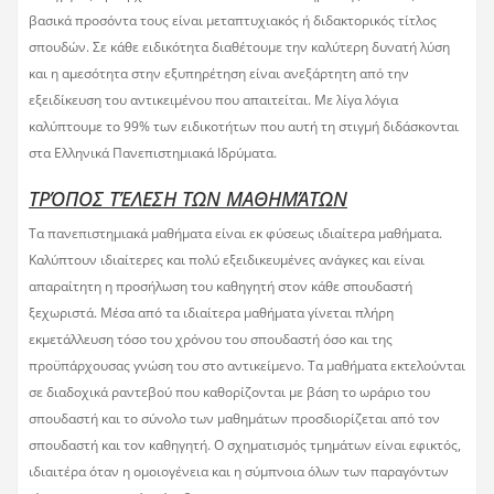
βασικά προσόντα τους είναι μεταπτυχιακός ή διδακτορικός τίτλος
σπουδών. Σε κάθε ειδικότητα διαθέτουμε την καλύτερη δυνατή λύση
και η αμεσότητα στην εξυπηρέτηση είναι ανεξάρτητη από την
εξειδίκευση του αντικειμένου που απαιτείται. Με λίγα λόγια
καλύπτουμε το 99% των ειδικοτήτων που αυτή τη στιγμή διδάσκονται
στα Ελληνικά Πανεπιστημιακά Ιδρύματα.
ΤΡΌΠΟΣ ΤΈΛΕΣΗ ΤΩΝ ΜΑΘΗΜΆΤΩΝ
Τα πανεπιστημιακά μαθήματα είναι εκ φύσεως ιδιαίτερα μαθήματα.
Καλύπτουν ιδιαίτερες και πολύ εξειδικευμένες ανάγκες και είναι
απαραίτητη η προσήλωση του καθηγητή στον κάθε σπουδαστή
ξεχωριστά. Μέσα από τα ιδιαίτερα μαθήματα γίνεται πλήρη
εκμετάλλευση τόσο του χρόνου του σπουδαστή όσο και της
προϋπάρχουσας γνώση του στο αντικείμενο. Τα μαθήματα εκτελούνται
σε διαδοχικά ραντεβού που καθορίζονται με βάση το ωράριο του
σπουδαστή και το σύνολο των μαθημάτων προσδιορίζεται από τον
σπουδαστή και τον καθηγητή. Ο σχηματισμός τμημάτων είναι εφικτός,
ιδιαιτέρα όταν η ομοιογένεια και η σύμπνοια όλων των παραγόντων