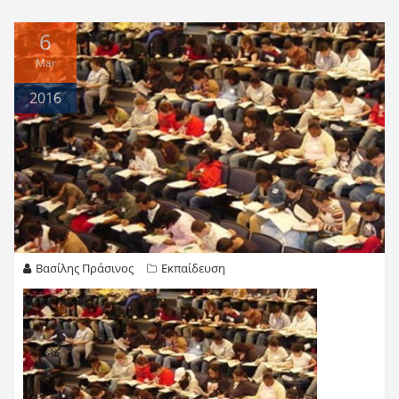
6
Mar
2016
Βασίλης Πράσινος
Εκπαίδευση