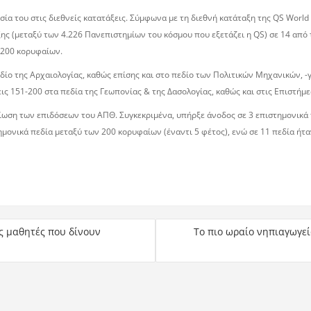
ία του στις διεθνείς κατατάξεις. Σύμφωνα με τη διεθνή κατάταξη της QS World 
ης (μεταξύ των 4.226 Πανεπιστημίων του κόσμου που εξετάζει η QS) σε 14 από 
ν 200 κορυφαίων.
δίο της Αρχαιολογίας, καθώς επίσης και στο πεδίο των Πολιτικών Μηχανικών, -γ
εις 151-200 στα πεδία της Γεωπονίας & της Δασολογίας, καθώς και στις Επιστήμε
τίωση των επιδόσεων του ΑΠΘ. Συγκεκριμένα, υπήρξε άνοδος σε 3 επιστημονικά
ημονικά πεδία μεταξύ των 200 κορυφαίων (έναντι 5 φέτος), ενώ σε 11 πεδία ήτ
ς μαθητές που δίνουν
Το πιο ωραίο νηπιαγωγε