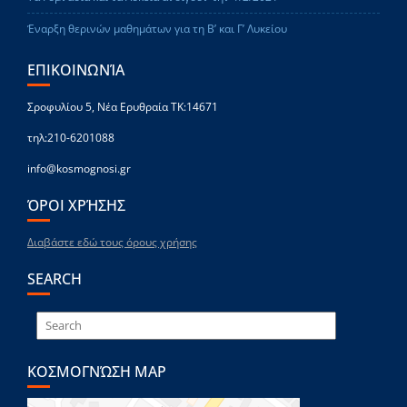
Έναρξη θερινών μαθημάτων για τη Β’ και Γ’ Λυκείου
ΕΠΙΚΟΙΝΩΝΊΑ
Σροφυλίου 5, Νέα Ερυθραία ΤΚ:14671
τηλ:210-6201088
info@kosmognosi.gr
ΌΡΟΙ ΧΡΉΣΗΣ
Διαβάστε εδώ τους όρους χρήσης
SEARCH
ΚΟΣΜΟΓΝΏΣΗ MAP