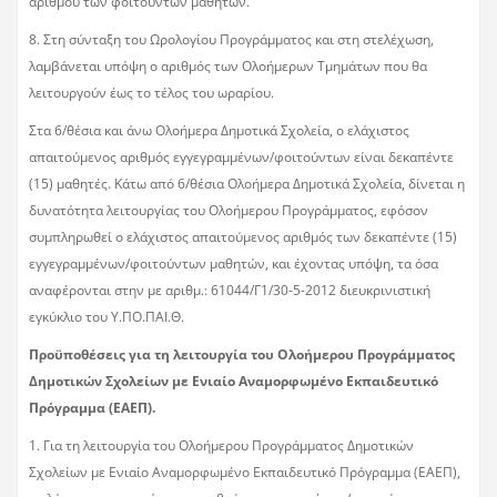
αριθμού των φοιτούντων μαθητών.
8. Στη σύνταξη του Ωρολογίου Προγράμματος και στη στελέχωση,
λαμβάνεται υπόψη ο αριθμός των Ολοήμερων Τμημάτων που θα
λειτουργούν έως το τέλος του ωραρίου.
Στα 6/θέσια και άνω Ολοήμερα Δημοτικά Σχολεία, ο ελάχιστος
απαιτούμενος αριθμός εγγεγραμμένων/φοιτούντων είναι δεκαπέντε
(15) μαθητές. Κάτω από 6/θέσια Ολοήμερα Δημοτικά Σχολεία, δίνεται η
δυνατότητα λειτουργίας του Ολοήμερου Προγράμματος, εφόσον
συμπληρωθεί ο ελάχιστος απαιτούμενος αριθμός των δεκαπέντε (15)
εγγεγραμμένων/φοιτούντων μαθητών, και έχοντας υπόψη, τα όσα
αναφέρονται στην με αριθμ.: 61044/Γ1/30-5-2012 διευκρινιστική
εγκύκλιο του Υ.ΠΟ.ΠΑΙ.Θ.
Προϋποθέσεις για τη λειτουργία του Ολοήμερου Προγράμματος
Δημοτικών Σχολείων με Ενιαίο Αναμορφωμένο Εκπαιδευτικό
Πρόγραμμα (ΕΑΕΠ).
1. Για τη λειτουργία του Ολοήμερου Προγράμματος Δημοτικών
Σχολείων με Ενιαίο Αναμορφωμένο Εκπαιδευτικό Πρόγραμμα (ΕΑΕΠ),