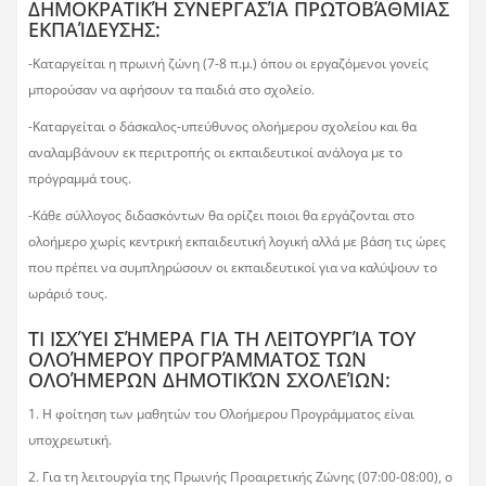
ΔΗΜΟΚΡΑΤΙΚΉ ΣΥΝΕΡΓΑΣΊΑ ΠΡΩΤΟΒΆΘΜΙΑΣ
ΕΚΠΑΊΔΕΥΣΗΣ:
-Καταργείται η πρωινή ζώνη (7-8 π.μ.) όπου οι εργαζόμενοι γονείς
μπορούσαν να αφήσουν τα παιδιά στο σχολείο.
-Καταργείται ο δάσκαλος-υπεύθυνος ολοήμερου σχολείου και θα
αναλαμβάνουν εκ περιτροπής οι εκπαιδευτικοί ανάλογα με το
πρόγραμμά τους.
-Κάθε σύλλογος διδασκόντων θα ορίζει ποιοι θα εργάζονται στο
ολοήμερο χωρίς κεντρική εκπαιδευτική λογική αλλά με βάση τις ώρες
που πρέπει να συμπληρώσουν οι εκπαιδευτικοί για να καλύψουν το
ωράριό τους.
ΤΙ ΙΣΧΎΕΙ ΣΉΜΕΡΑ ΓΙΑ ΤΗ ΛΕΙΤΟΥΡΓΊΑ ΤΟΥ
ΟΛΟΉΜΕΡΟΥ ΠΡΟΓΡΆΜΜΑΤΟΣ ΤΩΝ
ΟΛΟΉΜΕΡΩΝ ΔΗΜΟΤΙΚΏΝ ΣΧΟΛΕΊΩΝ:
1. Η φοίτηση των μαθητών του Ολοήμερου Προγράμματος είναι
υποχρεωτική.
2. Για τη λειτουργία της Πρωινής Προαιρετικής Ζώνης (07:00-08:00), ο