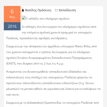
6
Βασίλης Πράσινος
Εκπαίδευση
May
2016
Σε αλλαγές στη λειτουργία του ολοήμερου σχολείου από
την επόμενη σχολική χρονιά προχωρά το υπουργείο
Παιδείας, προκαλώντας σφοδρές αντιδράσεις.
Σύμφωνα με την απόφαση του αρμόδιου υπουργού Νίκου Φίλη, από
του χρόνου καταργείται ο τρόπος λειτουργίας για το ολοήμερο
σχολείο Ενιαίου Αναμορφωμένου Εκπαιδευτικού Προγράμματος
(ΕΑΕΠ), που διαρκεί από τις 2 έως τις 4 μ.μ.
Αναμένεται να εξοικονομηθούν εκπαιδευτικοί (δάσκαλοι και
ειδικοτήτων), ενώ στελέχη του υπουργείου Παιδείας φέρεται να
προτείνουν πλεονάζοντες εκπαιδευτικοί ειδικοτήτων (π.χ. ξένων
γλωσσών) να μετακινηθούν σε γυμνάσια και λύκεια για να καλύψουν τα
εκεί κενά.
Σύμφωνα με τη Διδασκαλική Ομοσπονδία, το υπουργείο Παιδείας από