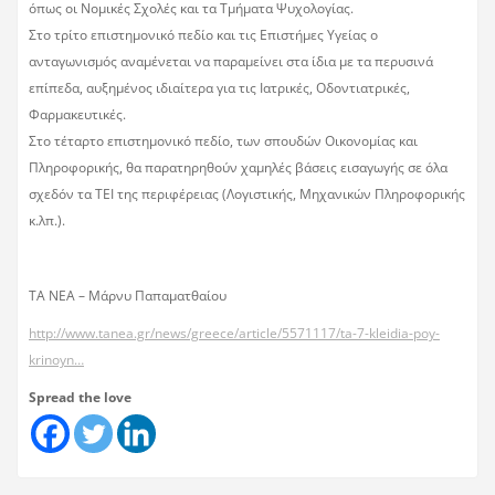
όπως οι Νομικές Σχολές και τα Τμήματα Ψυχολογίας.
Στο τρίτο επιστημονικό πεδίο και τις Επιστήμες Υγείας ο
ανταγωνισμός αναμένεται να παραμείνει στα ίδια με τα περυσινά
επίπεδα, αυξημένος ιδιαίτερα για τις Ιατρικές, Οδοντιατρικές,
Φαρμακευτικές.
Στο τέταρτο επιστημονικό πεδίο, των σπουδών Οικονομίας και
Πληροφορικής, θα παρατηρηθούν χαμηλές βάσεις εισαγωγής σε όλα
σχεδόν τα ΤΕΙ της περιφέρειας (Λογιστικής, Μηχανικών Πληροφορικής
κ.λπ.).
ΤΑ ΝΕΑ – Μάρνυ Παπαματθαίου
http://www.tanea.gr/news/greece/article/5571117/ta-7-kleidia-poy-
krinoyn…
Spread the love