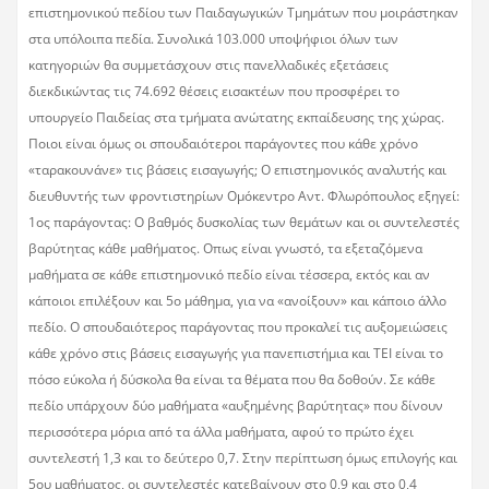
επιστημονικού πεδίου των Παιδαγωγικών Τμημάτων που μοιράστηκαν
στα υπόλοιπα πεδία. Συνολικά 103.000 υποψήφιοι όλων των
κατηγοριών θα συμμετάσχουν στις πανελλαδικές εξετάσεις
διεκδικώντας τις 74.692 θέσεις εισακτέων που προσφέρει το
υπουργείο Παιδείας στα τμήματα ανώτατης εκπαίδευσης της χώρας.
Ποιοι είναι όμως οι σπουδαιότεροι παράγοντες που κάθε χρόνο
«ταρακουνάνε» τις βάσεις εισαγωγής; Ο επιστημονικός αναλυτής και
διευθυντής των φροντιστηρίων Ομόκεντρο Αντ. Φλωρόπουλος εξηγεί:
1ος παράγοντας: Ο βαθμός δυσκολίας των θεμάτων και οι συντελεστές
βαρύτητας κάθε μαθήματος. Οπως είναι γνωστό, τα εξεταζόμενα
μαθήματα σε κάθε επιστημονικό πεδίο είναι τέσσερα, εκτός και αν
κάποιοι επιλέξουν και 5ο μάθημα, για να «ανοίξουν» και κάποιο άλλο
πεδίο. Ο σπουδαιότερος παράγοντας που προκαλεί τις αυξομειώσεις
κάθε χρόνο στις βάσεις εισαγωγής για πανεπιστήμια και ΤΕΙ είναι το
πόσο εύκολα ή δύσκολα θα είναι τα θέματα που θα δοθούν. Σε κάθε
πεδίο υπάρχουν δύο μαθήματα «αυξημένης βαρύτητας» που δίνουν
περισσότερα μόρια από τα άλλα μαθήματα, αφού το πρώτο έχει
συντελεστή 1,3 και το δεύτερο 0,7. Στην περίπτωση όμως επιλογής και
5ου μαθήματος, οι συντελεστές κατεβαίνουν στο 0,9 και στο 0,4