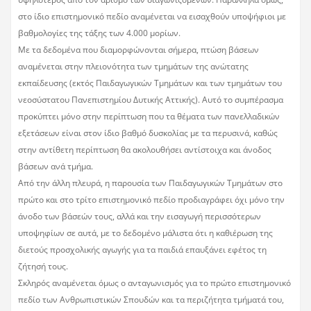
στο ίδιο επιστημονικό πεδίο αναμένεται να εισαχθούν υποψήφιοι με
βαθμολογίες της τάξης των 4.000 μορίων.
Με τα δεδομένα που διαμορφώνονται σήμερα, πτώση βάσεων
αναμένεται στην πλειονότητα των τμημάτων της ανώτατης
εκπαίδευσης (εκτός Παιδαγωγικών Τμημάτων και των τμημάτων του
νεοσύστατου Πανεπιστημίου Δυτικής Αττικής). Αυτό το συμπέρασμα
προκύπτει μόνο στην περίπτωση που τα θέματα των πανελλαδικών
εξετάσεων είναι στον ίδιο βαθμό δυσκολίας με τα περυσινά, καθώς
στην αντίθετη περίπτωση θα ακολουθήσει αντίστοιχα και άνοδος
βάσεων ανά τμήμα.
Από την άλλη πλευρά, η παρουσία των Παιδαγωγικών Τμημάτων στο
πρώτο και στο τρίτο επιστημονικό πεδίο προδιαγράφει όχι μόνο την
άνοδο των βάσεών τους, αλλά και την εισαγωγή περισσότερων
υποψηφίων σε αυτά, με το δεδομένο μάλιστα ότι η καθιέρωση της
διετούς προσχολικής αγωγής για τα παιδιά επαυξάνει εφέτος τη
ζήτησή τους.
Σκληρός αναμένεται όμως ο ανταγωνισμός για το πρώτο επιστημονικό
πεδίο των Ανθρωπιστικών Σπουδών και τα περιζήτητα τμήματά του,