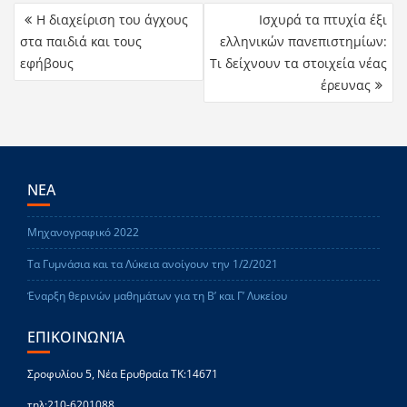
Η διαχείριση του άγχους
Ισχυρά τα πτυχία έξι
στα παιδιά και τους
ελληνικών πανεπιστημίων:
εφήβους
Τι δείχνουν τα στοιχεία νέας
έρευνας
ΝΕΑ
Μηχανογραφικό 2022
Τα Γυμνάσια και τα Λύκεια ανοίγουν την 1/2/2021
Έναρξη θερινών μαθημάτων για τη Β’ και Γ’ Λυκείου
ΕΠΙΚΟΙΝΩΝΊΑ
Σροφυλίου 5, Νέα Ερυθραία ΤΚ:14671
τηλ:210-6201088