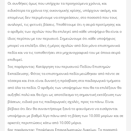
Οι συνθήκες όμως που υπήρχαν τα προηγούμενα χρόνια, και
ειδικότερα τα χρόνια της οικονομικής κρίσης, υπάρχουν ακόμη, και
επομένως δεν περιμένουμε να επηρεάσουν, στο ποσοστό που τους
αναλογεί, τις φετινές βάσεις. Υποθέτουμε ότι η σειρά προτίμησης και
ο αριθμός των σχολών που θα επιλεγεί από κάθε υποψήφιο θα είναι ο
ίδιος περίπου με τον περυσινό. Σημειώνουμε ότι κάθε υποψήφιος
μπορεί να επιλέξει όλες ή μέρος σχολών από δύο μόνο επιστημονικά
πεδία και να τις τοποθετήσει στο μηχανογραφικό του με όποια σειρά
επιθυμεί.
5ος παράγοντας: Κατάργηση του περυσινού Πεδίου Επιστημών
Εκπαίδευσης. Φέτος τα επιστημονικά πεδία μειώθηκαν από πέντε σε
τέσσερα και έτσι είναι δυνατή η πρόσβαση στα παιδαγωγικά τμήματα
από όλα τα πεδία. Ο αριθμός των υποψηφίων που θα τα επιλέξουν θα
αυξηθεί πολύ και θα έχει ως αποτέλεσμα τη σημαντική εκτόξευση των
βάσεων, ειδικά για τις παιδαγωγικές σχολές, προς τα πάνω. Είναι
βέβαιο ότι δεν θα συναντήσουμε ξανά το φαινόμενο να εισάγονται
υποψήφιοι με βαθμό λίγο πάνω από τη βάση των 10.000 μορίων και σε
αρκετές περιπτώσεις κάτω από 10.000 μόρια.
6ος παράγοντας: Υποψήφιοι Επαγγελματικών Λυκείων. Το ποσοστό