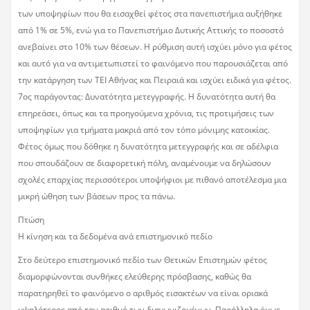
των υποψηφίων που θα εισαχθεί φέτος στα πανεπιστήμια αυξήθηκε
από 1% σε 5%, ενώ για το Πανεπιστήμιο Δυτικής Αττικής το ποσοστό
ανεβαίνει στο 10% των θέσεων. Η ρύθμιση αυτή ισχύει μόνο για φέτος
και αυτό για να αντιμετωπιστεί το φαινόμενο που παρουσιάζεται από
την κατάργηση των ΤΕΙ Αθήνας και Πειραιά και ισχύει ειδικά για φέτος.
7ος παράγοντας: Δυνατότητα μετεγγραφής. Η δυνατότητα αυτή θα
επηρεάσει, όπως και τα προηγούμενα χρόνια, τις προτιμήσεις των
υποψηφίων για τμήματα μακριά από τον τόπο μόνιμης κατοικίας.
Φέτος όμως που δόθηκε η δυνατότητα μετεγγραφής και σε αδέλφια
που σπουδάζουν σε διαφορετική πόλη, αναμένουμε να δηλώσουν
σχολές επαρχίας περισσότεροι υποψήφιοι με πιθανό αποτέλεσμα μια
μικρή ώθηση των βάσεων προς τα πάνω.
Πτώση
Η κίνηση και τα δεδομένα ανά επιστημονικό πεδίο
Στο δεύτερο επιστημονικό πεδίο των Θετικών Επιστημών φέτος
διαμορφώνονται συνθήκες ελεύθερης πρόσβασης, καθώς θα
παρατηρηθεί το φαινόμενο ο αριθμός εισακτέων να είναι οριακά
υψηλότερος από τον αριθμό των διαγωνιζομένων. Παράλληλα όμως,