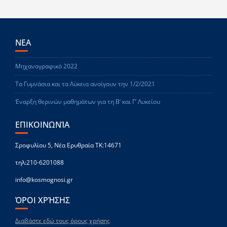
ΝΕΑ
Μηχανογραφικό 2022
Τα Γυμνάσια και τα Λύκεια ανοίγουν την 1/2/2021
Έναρξη θερινών μαθημάτων για τη Β’ και Γ’ Λυκείου
ΕΠΙΚΟΙΝΩΝΊΑ
Σροφυλίου 5, Νέα Ερυθραία ΤΚ:14671
τηλ:210-6201088
info@kosmognosi.gr
ΌΡΟΙ ΧΡΉΣΗΣ
Διαβάστε εδώ τους όρους χρήσης