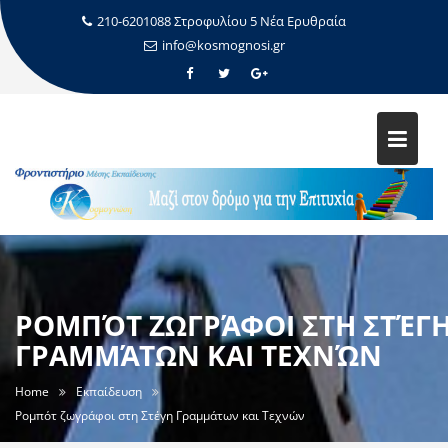
210-6201088 Στροφυλίου 5 Νέα Ερυθραία
info@kosmognosi.gr
ΡΟΜΠΌΤ ΖΩΓΡΆΦΟΙ ΣΤΗ ΣΤΈΓ
ΓΡΑΜΜΆΤΩΝ ΚΑΙ ΤΕΧΝΏΝ
Home
Εκπαίδευση
Ρομπότ ζωγράφοι στη Στέγη Γραμμάτων και Τεχνών