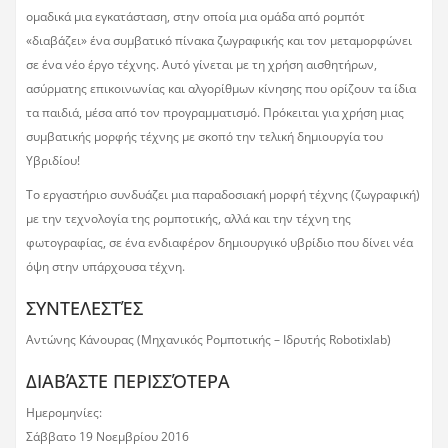
ομαδικά μια εγκατάσταση, στην οποία μια ομάδα από ρομπότ
«διαβάζει» ένα συμβατικό πίνακα ζωγραφικής και τον μεταμορφώνει
σε ένα νέο έργο τέχνης. Αυτό γίνεται με τη χρήση αισθητήρων,
ασύρματης επικοινωνίας και αλγορίθμων κίνησης που ορίζουν τα ίδια
τα παιδιά, μέσα από τον προγραμματισμό. Πρόκειται για χρήση μιας
συμβατικής μορφής τέχνης με σκοπό την τελική δημιουργία του
Υβριδίου!
Το εργαστήριο συνδυάζει μια παραδοσιακή μορφή τέχνης (ζωγραφική)
με την τεχνολογία της ρομποτικής, αλλά και την τέχνη της
φωτογραφίας, σε ένα ενδιαφέρον δημιουργικό υβρίδιο που δίνει νέα
όψη στην υπάρχουσα τέχνη.
ΣΥΝΤΕΛΕΣΤΈΣ
Αντώνης Κάνουρας (Μηχανικός Ρομποτικής – Ιδρυτής Robotixlab)
ΔΙΑΒΆΣΤΕ ΠΕΡΙΣΣΌΤΕΡΑ
Ημερομηνίες:
Σάββατο 19 Νοεμβρίου 2016