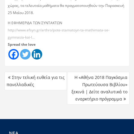
χώρας, τα τελευταία μαθήματα θα πραγματοποιηθούν την Παρασκευή
25 Μαΐου 2018.
Η ΕΦΗΜΕΡΙΔΑ ΤΩΝ ΣΥΝΤΑΚΤΩΝ
http://www.efsyn.gr/arthro/pote-stamatoyn-ta-mathimata-se-
gymnasia-kai-l…
Spread the love
Στην τελική ευθεία για τις
Η «Αθήνα 2018 Παγκόσμια
πανελλαδικές
Πρωτεύουσα Βιβλίου»
ξεκινά | Δείτε αναλυτικά το
εναρκτήριο πρόγραμμα
ΝΕΑ