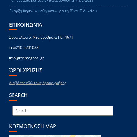
Τα Γυμνάσια και τα Λύκεια ανοίγουν την 1/2/2021
Έναρξη θερινών μαθημάτων για τη Β’ και Γ’ Λυκείου
ΕΠΙΚΟΙΝΩΝΊΑ
Σροφυλίου 5, Νέα Ερυθραία ΤΚ:14671
τηλ:210-6201088
info@kosmognosi.gr
ΌΡΟΙ ΧΡΉΣΗΣ
Διαβάστε εδώ τους όρους χρήσης
SEARCH
ΚΟΣΜΟΓΝΏΣΗ MAP