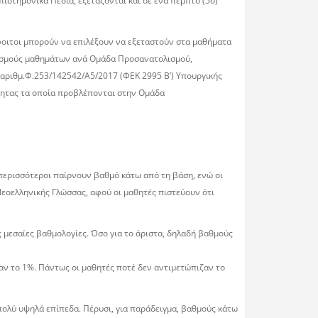
πιστημονικά Πεδία, εξετάζονται και σε ένα πέμπτο (5ο)
οιτοι μπορούν να επιλέξουν να εξεταστούν στα μαθήματα
ασμούς μαθημάτων ανά Ομάδα Προσανατολισμού,
 αριθμ.Φ.253/142542/Α5/2017 (ΦΕΚ 2995 B’) Υπουργικής
ύτητας τα οποία προβλέπονται στην Ομάδα
 περισσότεροι παίρνουν βαθµό κάτω από τη βάση, ενώ οι
Νεοελληνικής Γλώσσας, αφού οι µαθητές πιστεύουν ότι
ις µεσαίες βαθµολογίες. Όσο για το άριστα, δηλαδή βαθµούς
σαν το 1%. Πάντως οι µαθητές ποτέ δεν αντιµετώπιζαν το
πολύ υψηλά επίπεδα. Πέρυσι, για παράδειγµα, βαθµούς κάτω