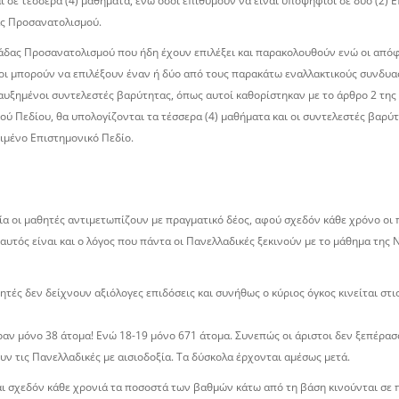
 σε τέσσερα (4) μαθήματα, ενώ όσοι επιθυμούν να είναι υποψήφιοι σε δύο (2) Ε
δας Προσανατολισμού.
άδας Προσανατολισμού που ήδη έχουν επιλέξει και παρακολουθούν ενώ οι απόφ
ι μπορούν να επιλέξουν έναν ή δύο από τους παρακάτω εναλλακτικούς συνδυ
υξημένοι συντελεστές βαρύτητας, όπως αυτοί καθορίστηκαν με το άρθρο 2 της
ού Πεδίου, θα υπολογίζονται τα τέσσερα (4) μαθήματα και οι συντελεστές βαρ
ιμένο Επιστημονικό Πεδίο.
οία οι µαθητές αντιµετωπίζουν µε πραγµατικό δέος, αφού σχεδόν κάθε χρόνο οι
υτός είναι και ο λόγος που πάντα οι Πανελλαδικές ξεκινούν µε το µάθηµα της 
ητές δεν δείχνουν αξιόλογες επιδόσεις και συνήθως ο κύριος όγκος κινείται στ
ραν µόνο 38 άτοµα! Ενώ 18-19 µόνο 671 άτοµα. Συνεπώς οι άριστοι δεν ξεπέρα
υν τις Πανελλαδικές µε αισιοδοξία. Τα δύσκολα έρχονται αµέσως µετά.
και σχεδόν κάθε χρονιά τα ποσοστά των βαθµών κάτω από τη βάση κινούνται σε 