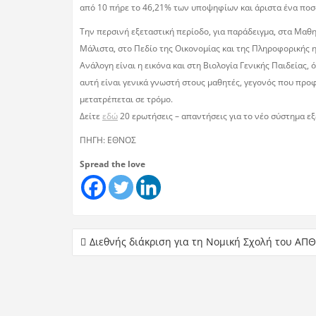
από 10 πήρε το 46,21% των υποψηφίων και άριστα ένα ποσο
Την περσινή εξεταστική περίοδο, για παράδειγµα, στα Μαθ
Μάλιστα, στο Πεδίο της Οικονοµίας και της Πληροφορικής 
Ανάλογη είναι η εικόνα και στη Βιολογία Γενικής Παιδεία
αυτή είναι γενικά γνωστή στους µαθητές, γεγονός που προφ
µετατρέπεται σε τρόµο.
Δείτε
εδώ
20 ερωτήσεις – απαντήσεις για το νέο σύστημα ε
ΠΗΓΗ: ΕΘΝΟΣ
Spread the love
Διεθνής διάκριση για τη Νομική Σχολή του ΑΠΘ