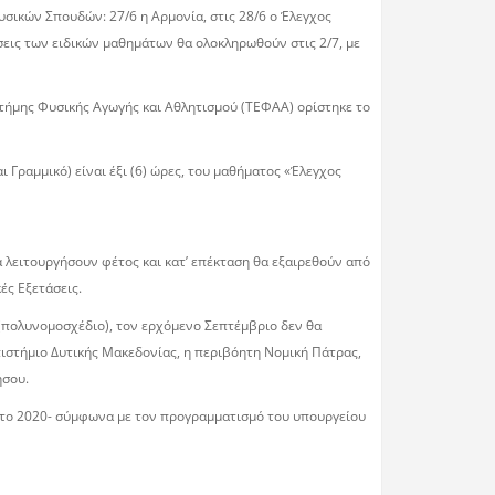
σικών Σπουδών: 27/6 η Αρμονία, στις 28/6 ο Έλεγχος
σεις των ειδικών μαθημάτων θα ολοκληρωθούν στις 2/7, με
στήμης Φυσικής Αγωγής και Αθλητισμού (ΤΕΦΑΑ) ορίστηκε το
ι Γραμμικό) είναι έξι (6) ώρες, του μαθήματος «Έλεγχος
 λειτουργήσουν φέτος και κατ’ επέκταση θα εξαιρεθούν από
ές Εξετάσεις.
(πολυνοµοσχέδιο), τον ερχόµενο Σεπτέµβριο δεν θα
ιστήµιο ∆υτικής Μακεδονίας, η περιβόητη Νοµική Πάτρας,
ήσου.
ς -το 2020- σύµφωνα µε τον προγραµµατισµό του υπουργείου