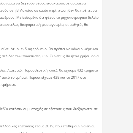
 αδυναµία να δεχτούν νέους εισακτέους σε ορισµένα
ιτούν στη Β’ Λυκείου σε καµία περίπτωση δεν θα πρέπει να
ιαφέρουν. Με δεδοµένο ότι φέτος το µηχανογραφικό δελτίο
 µια εντελώς διαφορετική φυσιογνωµία, οι µαθητές θα
αίνει ότι οι ενδιαφερόµενοι θα πρέπει να κάνουν «έρευνα
ές σελίδες των πανεπιστηµίων. Συνεπώς θα ήταν χρήσιµο να
ές, Λιµενικό, Πυροσβεστική κ.λπ.), θα έχουµε 432 τµήµατα
αυτό το τµήµα). Πέρυσι είχαµε 438 και το 2017 στο
α τµήµατα.
εδία κατόπιν συμμετοχής σε εξετάσεις που διεξάγονται σε
νελλαδικές εξετάσεις έτους 2019, που επιθυμούν να είναι