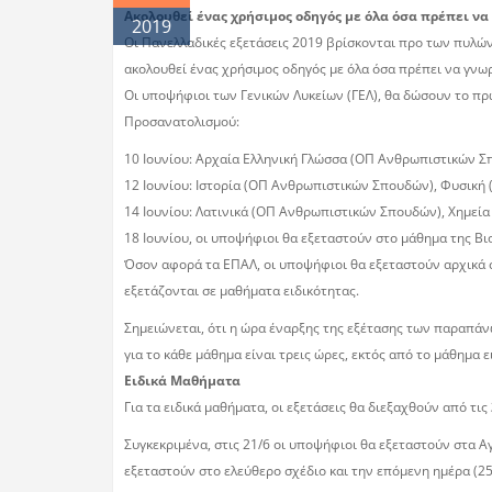
Ακολουθεί ένας χρήσιμος οδηγός με όλα όσα πρέπει να 
2019
Οι Πανελλαδικές εξετάσεις 2019 βρίσκονται προ των πυλών,
ακολουθεί ένας χρήσιμος οδηγός με όλα όσα πρέπει να γνωρί
Οι υποψήφιοι των Γενικών Λυκείων (ΓΕΛ), θα δώσουν το πρ
Προσανατολισμού:
10 Ιουνίου: Αρχαία Ελληνική Γλώσσα (ΟΠ Ανθρωπιστικών 
12 Ιουνίου: Ιστορία (ΟΠ Ανθρωπιστικών Σπουδών), Φυσικ
14 Ιουνίου: Λατινικά (ΟΠ Ανθρωπιστικών Σπουδών), Χημεί
18 Ιουνίου, οι υποψήφιοι θα εξεταστούν στο μάθημα της Βι
Όσον αφορά τα ΕΠΑΛ, οι υποψήφιοι θα εξεταστούν αρχικά στι
εξετάζονται σε μαθήματα ειδικότητας.
Σημειώνεται, ότι η ώρα έναρξης της εξέτασης των παραπάνω
για το κάθε μάθημα είναι τρεις ώρες, εκτός από το μάθημα 
Ειδικά Μαθήματα
Για τα ειδικά μαθήματα, οι εξετάσεις θα διεξαχθούν από τις
Συγκεκριμένα, στις 21/6 οι υποψήφιοι θα εξεταστούν στα Αγ
εξεταστούν στο ελεύθερο σχέδιο και την επόμενη ημέρα (25