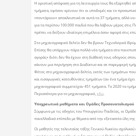
Η οριστική απόφαση για τη λειτουργία τους θα εξαρτηθεί 
τµήµατα, εφόσον κρίνουν ότι οι υποδοµές και το προσωπικό
«ποντάρουν» αποκλειστικά σε αυτά τα 37 τµήµατα, αλλά ν
για τα περίπου 100.000 παιδιά που θα λάβουν µέρος στις Π
πρέπει να δείξουν ιδιαίτερη επιµέλεια όσον αφορά στις επι
Στο µηχανογραφικό δελτίο δεν θα βρουν Τεχνολογικά Ιδρύµα
Επίσης θα υπάρχουν πάρα πολλά νέα τµήµατα στα πανεπιστή
αγοράς» διότι δεν θα έχουν στη διάθεσή τους οδηγούς σπο
κάνουν µια περιήγηση στο ∆ιαδίκτυο και σε παρεµφερή τµή
Φέτος στο µηχανογραφικό δελτίο, εκτός των τµηµάτων που 
και εισαγωγικές κατευθύνσεις τµηµάτων (αν ένα τµήµα έχει
µηχανογραφικό συµµετείχαν 451 τµήµατα. Το 2020 τα τµήµατ
Περισσότερα για το μηχανογραφικό,
εδώ
.
Υποχρεωτικά μαθήματα και Ομάδες Προσανατολισμού
Σύμφωνα με τις οδηγίες του Υπουργείου Παιδείας, οι Ομάδ
πανελλαδικό επίπεδο με θέματα από την εξεταστέα ύλη τη
Οι μαθητές της τελευταίας τάξης Γενικού Λυκείου σχολικού