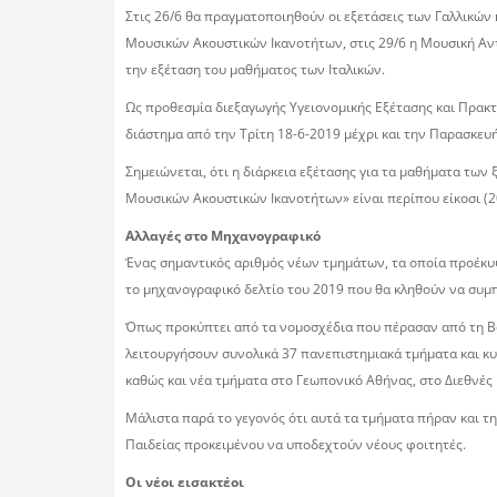
Στις 26/6 θα πραγματοποιηθούν οι εξετάσεις των Γαλλικών
Μουσικών Ακουστικών Ικανοτήτων, στις 29/6 η Μουσική Αντί
την εξέταση του μαθήματος των Ιταλικών.
Ως προθεσμία διεξαγωγής Υγειονομικής Εξέτασης και Πρακτ
διάστημα από την Τρίτη 18-6-2019 μέχρι και την Παρασκευή
Σημειώνεται, ότι η διάρκεια εξέτασης για τα μαθήματα των 
Μουσικών Ακουστικών Ικανοτήτων» είναι περίπου είκοσι (2
Αλλαγές στο Μηχανογραφικό
Ένας σηµαντικός αριθµός νέων τµηµάτων, τα οποία προέκυψ
το µηχανογραφικό δελτίο του 2019 που θα κληθούν να συµπ
Όπως προκύπτει από τα νοµοσχέδια που πέρασαν από τη Βο
λειτουργήσουν συνολικά 37 πανεπιστηµιακά τµήµατα και κυ
καθώς και νέα τµήµατα στο Γεωπονικό Αθήνας, στο ∆ιεθνές
Μάλιστα παρά το γεγονός ότι αυτά τα τµήµατα πήραν και τη
Παιδείας προκειµένου να υποδεχτούν νέους φοιτητές.
Οι νέοι εισακτέοι