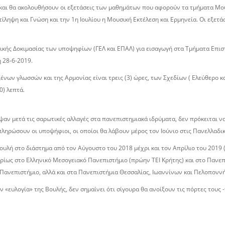
 και θα ακολουθήσουν οι εξετάσεις των μαθημάτων που αφορούν τα τμήματα Μου
ληψη και Γνώση και την 1η Ιουλίου η Μουσική Εκτέλεση και Ερμηνεία. Οι εξετά
ικής Δοκιμασίας των υποψηφίων (ΓΕΛ και ΕΠΑΛ) για εισαγωγή στα Τμήματα Επι
 28-6-2019.
ξένων γλωσσών και της Αρμονίας είναι τρεις (3) ώρες, των Σχεδίων ( Ελεύθερο κα
0) λεπτά.
αν µετά τις σαρωτικές αλλαγές στα πανεπιστηµιακά ιδρύµατα, δεν πρόκειται να
ληρώσουν οι υποψήφιοι, οι οποίοι θα λάβουν µέρος τον Ιούνιο στις Πανελλαδικ
υλή στο διάστηµα από τον Αύγουστο του 2018 µέχρι και τον Απρίλιο του 2019 
ρίως στο Ελληνικό Μεσογειακό Πανεπιστήµιο (πρώην ΤΕΙ Κρήτης) και στο Πανεπ
 Πανεπιστήµιο, αλλά και στα Πανεπιστήµια Θεσσαλίας, Ιωαννίνων και Πελοπονν
ν «ευλογία» της Βουλής, δεν σηµαίνει ότι σίγουρα θα ανοίξουν τις πόρτες του