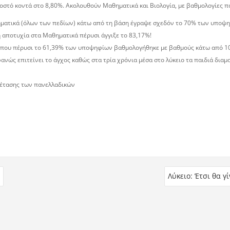
στό κοντά στο 8,80%. Ακολουθούν Μαθηµατικά και Βιολογία, µε βαθµολογίες πο
ηµατικά (όλων των πεδίων) κάτω από τη βάση έγραψε σχεδόν το 70% των υποψηφ
η αποτυχία στα Μαθηµατικά πέρυσι άγγιξε το 83,17%!
ς, όπου πέρυσι το 61,39% των υποψηφίων βαθµολογήθηκε µε βαθµούς κάτω από 1
ανώς επιτείνει το άγχος καθώς στα τρία χρόνια µέσα στο λύκειο τα παιδιά διαµ
ξέτασης των πανελλαδικών
Λύκειο: Έτσι θα γ