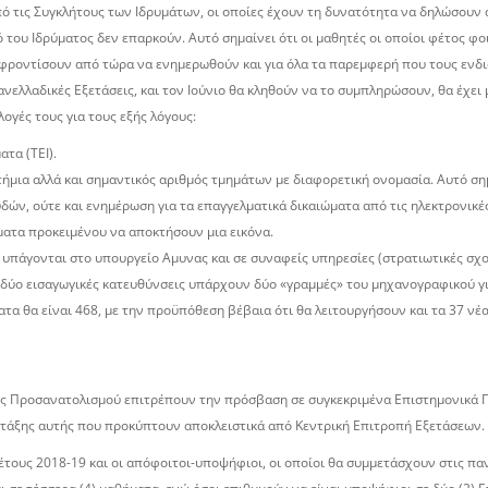
από τις Συγκλήτους των Ιδρυµάτων, οι οποίες έχουν τη δυνατότητα να δηλώσουν
 του Ιδρύµατος δεν επαρκούν. Αυτό σηµαίνει ότι οι µαθητές οι οποίοι φέτος φο
α φροντίσουν από τώρα να ενηµερωθούν και για όλα τα παρεµφερή που τους ενδ
ανελλαδικές Εξετάσεις, και τον Ιούνιο θα κληθούν να το συµπληρώσουν, θα έχει
λογές τους για τους εξής λόγους:
τα (ΤΕΙ).
µια αλλά και σηµαντικός αριθµός τµηµάτων µε διαφορετική ονοµασία. Αυτό σηµ
υδών, ούτε και ενηµέρωση για τα επαγγελµατικά δικαιώµατα από τις ηλεκτρονικ
µατα προκειµένου να αποκτήσουν µια εικόνα.
υπάγονται στο υπουργείο Αµυνας και σε συναφείς υπηρεσίες (στρατιωτικές σχολ
 δύο εισαγωγικές κατευθύνσεις υπάρχουν δύο «γραµµές» του µηχανογραφικού γι’ 
α θα είναι 468, µε την προϋπόθεση βέβαια ότι θα λειτουργήσουν και τα 37 νέ
ες Προσανατολισμού επιτρέπουν την πρόσβαση σε συγκεκριμένα Επιστημονικά Π
ς τάξης αυτής που προκύπτουν αποκλειστικά από Κεντρική Επιτροπή Εξετάσεων.
 έτους 2018-19 και οι απόφοιτοι-υποψήφιοι, οι οποίοι θα συμμετάσχουν στις πα