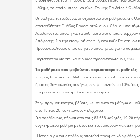
υποψήφιοι σε ένα (1) μόνο Επιστημονικό Πεδίο, εξετάζονται
μάθημα, το οποίο μπορεί να είναι Γενικής Παιδείας ή Ομά
Οι μαθητές εξετάζονται υποχρεωτικά στα μαθήματα της Ομ
οποιασδήποτε Ομάδας Προσανατολισμού. Όλοι οι υποψήφιο
λαμβάνοντας υπόψη και τα μαθήματα στα οποία υπάρχουν α
Απόφασης. Για την εισαγωγή στα τμήματα κάθε Επιστημονικ
Προσανατολισμού όπου ανήκει ο υποψήφιος για το συγκεκρ
Περισσότερα για την κάθε ομάδα προσανατολισμού,
εδώ
.
Τα μαθήματα που φοβούνται περισσότερο οι μαθητές
Ιστορία, Βιολογία και Μαθηµατικά είναι τα µαθήµατα τα οπ
άριστες βαθµολογίες συνήθως δεν ξεπερνούν το 10%. Ίσως α
µπορούν να ανταποκριθούν ικανοποιητικά.
Στην πραγµατικότητα, βέβαια, και σε αυτό το µάθηµα οι µαθ
από 18 έως 20, το «πιάνουν» ελάχιστοι.
Για παράδειγµα, πέρυσι από τους 83.658 µαθητές, 19-20 πή
συγκεκριµένο µάθηµα µε δέος και έτσι µπορούν να ξεκινήσο
Η Ιστορία για τους πολλούς αποτελεί πραγµατικό εφιάλτη 