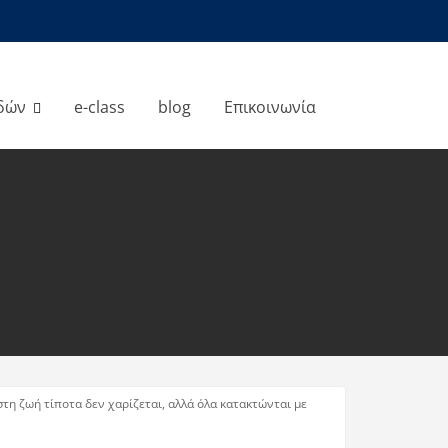
δών
e-class
blog
Επικοινωνία
η ζωή τίποτα δεν χαρίζεται, αλλά όλα κατακτώνται με