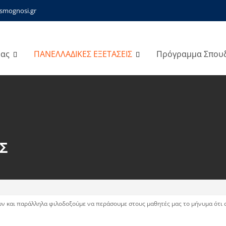
smognosi.gr
μας
ΠΑΝΕΛΛΑΔΙΚΕΣ ΕΞΕΤΑΣΕΙΣ
Πρόγραμμα Σπου
Σ
και παράλληλα φιλοδοξούμε να περάσουμε στους μαθητές μας το μήνυμα ότι στ