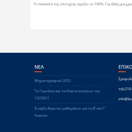
Το ποσοστό της επιτυχίας αγγίζει το 100%. Για άλλη μια 
ΝΕΑ
ΕΠΙΚ
Σροφυλί
Μηχανογραφικό 2022
τηλ:210
Τα Γυμνάσια και τα Λύκεια ανοίγουν την
1/2/2021
info@ko
Έναρξη θερινών μαθημάτων για τη Β’ και Γ’
Λυκείου