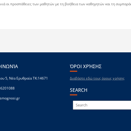
χρονιά οι προσπάθειες των μαθητών με τη βοήθεια των καθηγητών και τη συμπα
ΟΙΝΩΝΊΑ
ΌΡΟΙ ΧΡΉΣΗΣ
ου 5, Νέα Ερυθραία ΤΚ:14671
Διαβάστε εδώ τους όρους χρήσης
-6201088
SEARCH
smognosi.gr