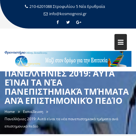
210-6201088 Στροφυλίου 5 Νέα Ερυθραία
info@kosmognosi.gr
ΠΑΝΕΛΛΉΝΙΕΣ 2019: ΑΥΤΆ
ΕΊΝΑΙ ΤΑ ΝΈΑ
ΠΑΝΕΠΙΣΤΗΜΙΑΚΆ ΤΜΉΜΑΤΑ
ΑΝΆ ΕΠΙΣΤΗΜΟΝΙΚΌ ΠΕΔΊΟ
Home
Εκπαίδευση
Πανελλήνιες 2019: Αυτά είναι τα νέα πανεπιστημιακά τμήματα ανά
επιστημονικό πεδίο