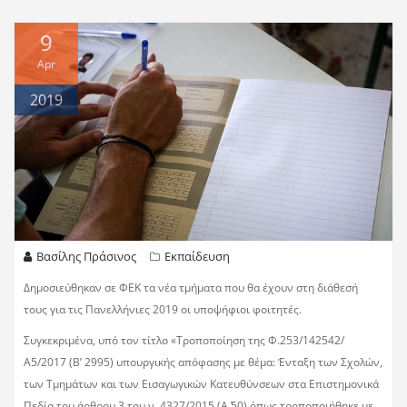
9
Apr
2019
Βασίλης Πράσινος
Εκπαίδευση
Δημοσιεύθηκαν σε ΦΕΚ τα νέα τμήματα που θα έχουν στη διάθεσή
τους για τις Πανελλήνιες 2019 οι υποψήφιοι φοιτητές.
Συγκεκριμένα, υπό τον τίτλο «Τροποποίηση της Φ.253/142542/
Α5/2017 (Β’ 2995) υπουργικής απόφασης με θέμα: Ένταξη των Σχολών,
των Τμημάτων και των Εισαγωγικών Κατευθύνσεων στα Επιστημονικά
Πεδία του άρθρου 3 του ν. 4327/2015 (Α΄ 50) όπως τροποποιήθηκε με