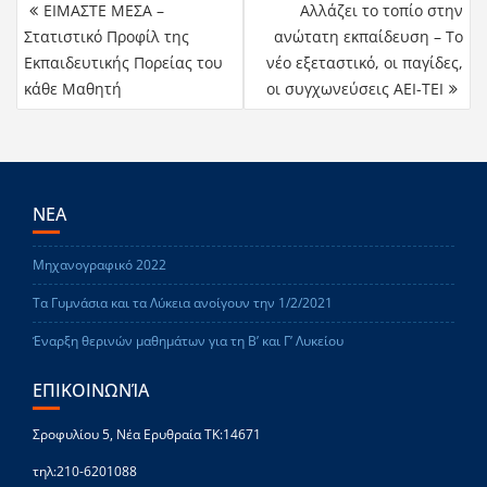
ΕΙΜΑΣΤΕ ΜΕΣΑ –
Αλλάζει το τοπίο στην
Στατιστικό Προφίλ της
ανώτατη εκπαίδευση – Το
Εκπαιδευτικής Πορείας του
νέο εξεταστικό, οι παγίδες,
κάθε Μαθητή
οι συγχωνεύσεις ΑΕΙ-ΤΕΙ
ΝΕΑ
Μηχανογραφικό 2022
Τα Γυμνάσια και τα Λύκεια ανοίγουν την 1/2/2021
Έναρξη θερινών μαθημάτων για τη Β’ και Γ’ Λυκείου
ΕΠΙΚΟΙΝΩΝΊΑ
Σροφυλίου 5, Νέα Ερυθραία ΤΚ:14671
τηλ:210-6201088