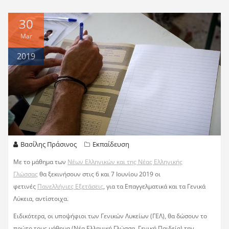
30
Mar
2019
Βασίλης Πράσινος
Εκπαίδευση
Με το μάθημα των
Νέων Ελληνικών και της Νέας Ελληνικής
Γλώσσας
θα ξεκινήσουν στις 6 και 7 Ιουνίου 2019 οι
φετινές
Πανελλήνιες Εξετάσεις
, για τα Επαγγελματικά και τα Γενικά
Λύκεια, αντίστοιχα.
Ειδικότερα, οι υποψήφιοι των Γενικών Λυκείων (ΓΕΛ), θα δώσουν το
πρώτο τους μάθημα (Νέα Ελληνική Γλώσσα, Γενική Παιδεία) την