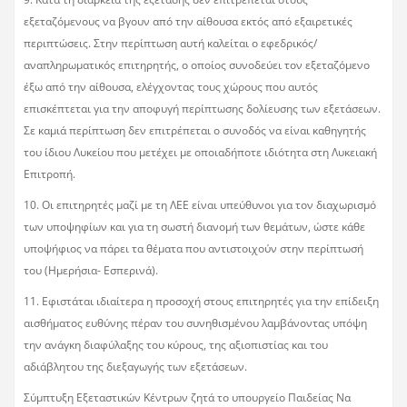
εξεταζόμενους να βγουν από την αίθουσα εκτός από εξαιρετικές
περιπτώσεις. Στην περίπτωση αυτή καλείται ο εφεδρικός/
αναπληρωματικός επιτηρητής, ο οποίος συνοδεύει τον εξεταζόμενο
έξω από την αίθουσα, ελέγχοντας τους χώρους που αυτός
επισκέπτεται για την αποφυγή περίπτωσης δολίευσης των εξετάσεων.
Σε καμιά περίπτωση δεν επιτρέπεται ο συνοδός να είναι καθηγητής
του ίδιου Λυκείου που μετέχει με οποιαδήποτε ιδιότητα στη Λυκειακή
Επιτροπή.
10. Οι επιτηρητές μαζί με τη ΛΕΕ είναι υπεύθυνοι για τον διαχωρισμό
των υποψηφίων και για τη σωστή διανομή των θεμάτων, ώστε κάθε
υποψήφιος να πάρει τα θέματα που αντιστοιχούν στην περίπτωσή
του (Ημερήσια- Εσπερινά).
11. Εφιστάται ιδιαίτερα η προσοχή στους επιτηρητές για την επίδειξη
αισθήματος ευθύνης πέραν του συνηθισμένου λαμβάνοντας υπόψη
την ανάγκη διαφύλαξης του κύρους, της αξιοπιστίας και του
αδιάβλητου της διεξαγωγής των εξετάσεων.
Σύμπτυξη Εξεταστικών Κέντρων ζητά το υπουργείο Παιδείας Να