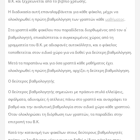
Β.Κ. και ξεχρεώνεται από το βιβλίο χρέωσης.
Η διαδικασία αυτή επαναλαμβάνεται για κάθε φάκελο, μέχρι να
ολοκληρωθεί η πρώτη βαθμολόγηση των γραπτών κάθε
μαθήματος
.
Στα γραπτά κάθε φακέλου που παραδίδεται διορθωμένος από τον α ́
βαθμολογητή, επικαλύπτεται ο συγκεκριμένος χώρος από τη
γραμματεία του Β.Κ. με αδιαφανές αυτοκόλλητο, και ο φάκελος
τοποθετείται στον ειδικό χώρο για να δοθεί για δεύτερη βαθμολόγηση.
Μετά τα παραπάνω και για όσα γραπτά κάθε μαθήματος έχει
ολοκληρωθεί η πρώτη βαθμολόγηση, αρχίζει η δεύτερη βαθμολόγηση.
Ο δεύτερος βαθμολογητής
Ο δεύτερος βαθμολογητής σημειώνει με πράσινο στυλό ελλείψεις,
σφάλματα, αδυναμίες ή ατέλειες πάνω στο γραπτό και αναγράφει το
βαθμό και την αναλυτική βαθμολογία στον ειδικό χώρο κάθε γραπτού.
Όταν ολοκληρώσει τη διόρθωση των γραπτών, τα παραδίδει στην
επιτροπή του Β.Κ.
Κατά την κατανομή των φακέλων στους δεύτερους βαθμολογητές
πρέπει να λαμβάνεται μέριμνα να μη δοθεί ο ίδιος φάκελος στον