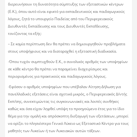
διερευνήσουν τη δυνατότητα σύμπτυξης των εξεταστικών κέντρων
(Ε.Κ.), όπου αυτό είναι εφικτό για εκπαιδευτικούς και παιδαγωγικούς
λόγους, ζητά το υπουργείο Παιδείας από του Περιφερειακούς
Διευθυντές Εκπαίδευσης και τους Διευθυντές ΕκπαΊδευσης,
τονίζοντας τα εξής:
– Σε καμία περίπτωση δεν θα πρέπει να δημιουργηθούν προβλήματα
στους υποψήφιους και να διαταραχθεί η εξεταστική διαδικασία.
-Όπου τυχόν συμπτυχθούν Ε.Κ., ο συνολικός αριθμός των υποψηφίων
σε κάθε κέντρο θα πρέπει να παραμείνει διαχειρίσιμος και
περιορισμένος για πρακτικούς και παιδαγωγικούς λόγους.
-Εφόσον ο αριθμός υποψηφίων που υπέβαλαν Αίτηση-Δήλωση για
πανελλαδικές εξετάσεις είναι σχετικά μικρός, ο Περιφερειακός Δ/ντής
Εκπ/σης, συνεκτιμώντας τις συγκοινωνιακές και λοιπές συνθήκες
καθώς και όσα είχαν ληφθεί υπόψη το προηγούμενο έτος για το ίδιο
θέμα για την ομαλή και απρόσκοπτη διεξαγωγή των εξετάσεων, μπορεί
να ορίζει το πλησιέστερο Γενικό Λύκειο ως Εξεταστικό Κέντρο για τους
μαθητές των Λυκείων ή των Λυκειακών αυτών τάξεων.