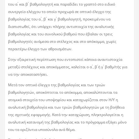
του α ́ και β ́ βαθμολογητή και παραδίδει το γραπτό στο ειδικό
συνεργείο ελέγχου το οποίο προχωρά σε οπτικό έλεγχο της
βαθμολογίας του α ́, β ́ και γ ́ βαθμολογητή, προκειμένου να
διαπιστωθεί, ότι υπάρχει πλήρης αντιστοιχία της αναλυτικής
βαθμολογίας και του συνολικού βαθμού που έβαλαν οι τρεις
βαθμολογητές ανάμεσα στο στέλεχος και στο απόκομμα, χωρίς
περαιτέρω έλεγχο των αθροισμάτων.
Στην εξαιρετική περίπτωση που εντοπιστεί κάποια αναντιστοιχία
μεταξύ στελέχους και αποκόμματος, καλείται ο α ́, β ́ή γ ́ βαθμ/τής για
να την αποκαταστήσει.
Μετά τον οπτικό έλεγχο της βαθμολογίας και των τριών
βαθμολογητών, αποκόπτεται το απόκομμα, αποκαλύπτονται τα
ατομικά στοιχεία του υποψηφίου και καταχωρίζεται στον Η/Υ η
αναλυτική βαθμολογία και των τριών βαθμολογητών με τη βοήθεια
της σχετικής εφαρμογής. Κατά την καταχώριση, πληκτρολογείται η
αναλυτική κατανομή της βαθμολογίας και το πρόγραμμα εξάγει μόνο
του τα οριζόντια υποσύνολα ανά θέμα.