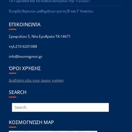
Τα Γυμνάσια και τα Λύκεια ανοίγουν την 1/2/2021
Έναρξη θερινών μαθημάτων για τη Β’ και Γ’ Λυκείου
ΕΠΙΚΟΙΝΩΝΊΑ
Σροφυλίου 5, Νέα Ερυθραία ΤΚ:14671
τηλ:210-6201088
info@kosmognosi.gr
ΌΡΟΙ ΧΡΉΣΗΣ
Διαβάστε εδώ τους όρους χρήσης
SEARCH
ΚΟΣΜΟΓΝΏΣΗ MAP