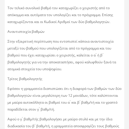
Τον τελικό συνολικό βαθμό τον καταχωρίζει ο χειριστής από το
απόκομμα και αυτόματα τον υπολογίζει και το πρόγραμμα. Επίσης
καταχωρίζονται και οι Κωδικοί Αριθμοί των δύο βαθμολογητών.
Αναντιστοιχία βαθμών
Στην εξαιρετική περίπτωση που εντοπιστεί κάποια αναντιστοιχία
μεταξύ του βαθμού που υπολογίζεται από το πρόγραμμα και του
βαθμού που έχει καταχωρίσει ο χειριστής, καλείται ο α ́ ή β ́
βαθμολογητής για να την αποκαταστήσει, αφού καλυφθούν ξανά τα
ατομικά στοιχεία του υποψηφίου.
Τρίτος βαθμολογητής
Εφόσον η γραμματεία διαπιστώσει ότι η διαφορά των βαθμών των δύο
βαθμολογητών είναι μεγαλύτερη των 12 μονάδων, τότε καλύπτονται
με μαύρα αυτοκόλλητα οι βαθμοί του α ́ και β ́ βαθμ/τή και το γραπτό
παραδίδεται στον γ ́ βαθμ/τή.
Αφού ο γ ́ βαθμ/τής βαθμολογήσει με μαύρο στυλό και με την ίδια
διαδικασία του β ́ βαθμ/τή, η γραμματεία αποσφραγίζει τους βαθμούς