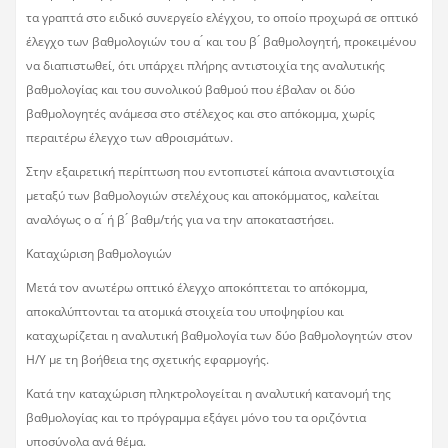
τα γραπτά στο ειδικό συνεργείο ελέγχου, το οποίο προχωρά σε οπτικό
έλεγχο των βαθμολογιών του α ́ και του β ́ βαθμολογητή, προκειμένου
να διαπιστωθεί, ότι υπάρχει πλήρης αντιστοιχία της αναλυτικής
βαθμολογίας και του συνολικού βαθμού που έβαλαν οι δύο
βαθμολογητές ανάμεσα στο στέλεχος και στο απόκομμα, χωρίς
περαιτέρω έλεγχο των αθροισμάτων.
Στην εξαιρετική περίπτωση που εντοπιστεί κάποια αναντιστοιχία
μεταξύ των βαθμολογιών στελέχους και αποκόμματος, καλείται
αναλόγως ο α ́ ή β ́ βαθμ/τής για να την αποκαταστήσει.
Καταχώριση βαθμολογιών
Μετά τον ανωτέρω οπτικό έλεγχο αποκόπτεται το απόκομμα,
αποκαλύπτονται τα ατομικά στοιχεία του υποψηφίου και
καταχωρίζεται η αναλυτική βαθμολογία των δύο βαθμολογητών στον
Η/Υ με τη βοήθεια της σχετικής εφαρμογής.
Κατά την καταχώριση πληκτρολογείται η αναλυτική κατανομή της
βαθμολογίας και το πρόγραμμα εξάγει μόνο του τα οριζόντια
υποσύνολα ανά θέμα.