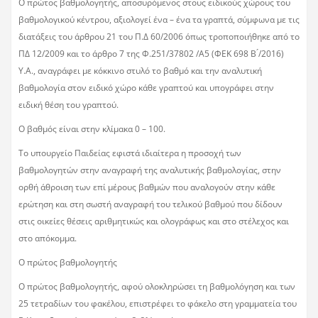
Ο πρώτος βαθμολογητής, αποσυρόμενος στους ειδικούς χώρους του
βαθμολογικού κέντρου, αξιολογεί ένα – ένα τα γραπτά, σύμφωνα με τις
διατάξεις του άρθρου 21 του Π.Δ 60/2006 όπως τροποποιήθηκε από το
ΠΔ 12/2009 και το άρθρο 7 της Φ.251/37802 /Α5 (ΦΕΚ 698 Β ́/2016)
Υ.Α., αναγράφει με κόκκινο στυλό το βαθμό και την αναλυτική
βαθμολογία στον ειδικό χώρο κάθε γραπτού και υπογράφει στην
ειδική θέση του γραπτού.
Ο βαθμός είναι στην κλίμακα 0 – 100.
Το υπουργείο Παιδείας εφιστά ιδιαίτερα η προσοχή των
βαθμολογητών στην αναγραφή της αναλυτικής βαθμολογίας, στην
ορθή άθροιση των επί μέρους βαθμών που αναλογούν στην κάθε
ερώτηση και στη σωστή αναγραφή του τελικού βαθμού που δίδουν
στις οικείες θέσεις αριθμητικώς και ολογράφως και στο στέλεχος και
στο απόκομμα.
Ο πρώτος βαθμολογητής
Ο πρώτος βαθμολογητής, αφού ολοκληρώσει τη βαθμολόγηση και των
25 τετραδίων του φακέλου, επιστρέφει το φάκελο στη γραμματεία του