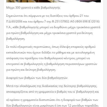
Μέχρι 300 γραπτά ο κάθε βαθμολογητής
Σημειώνεται ότι σύμφωνα με τις διατάξεις του άρθρου 21 του
Π.Δ.60/2006 και του άρθρου 7 της Φ.251/37802 /Α5 (ΦΕΚ 698 Β ́/2016)
Υ.Α., κάθε βαθμολογητής μπορεί να διορθώνει μέχρι τριακόσια γραπτά
για πρώτη βαθμολόγηση και μέχρι τριακόσια γραπτά για δεύτερη
βαθμολόγηση.
Σε πολύ εξαιρετικές περιπτώσεις, όπως έλλειψη επαρκούς αριθμού
εκπαιδευτικών που έχουν διδάξει το μάθημα και με αιτιολογημένη
απόφαση του προέδρου του Βαθμολογικού κέντρου, μπορεί να
επιτραπεί σε βαθμολογητές η βαθμολόγηση περισσοτέρων γραπτών
για πρώτη και δεύτερη βαθμολόγηση.
Διαφορά των βαθμών των δύο βαθμολογητών
Μετά την ολοκλήρωση της διαδικασίας της δεύτερης βαθμολόγησης,
αποσφραγίζεται από τη γραμματεία ο βαθμός του α ́ βαθμολογητή και
α) εφόσον η γραμματεία διαπιστώσει ότι η διαφορά των βαθμών των
δύο βαθμολογητών είναι μικρότερη ή ίση των 12 μονάδων παραδίδει