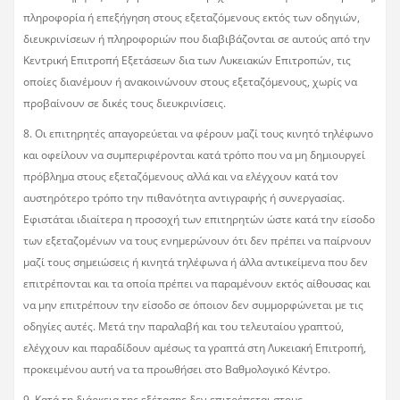
πληροφορία ή επεξήγηση στους εξεταζόμενους εκτός των οδηγιών,
διευκρινίσεων ή πληροφοριών που διαβιβάζονται σε αυτούς από την
Κεντρική Επιτροπή Εξετάσεων δια των Λυκειακών Επιτροπών, τις
οποίες διανέμουν ή ανακοινώνουν στους εξεταζόμενους, χωρίς να
προβαίνουν σε δικές τους διευκρινίσεις.
8. Οι επιτηρητές απαγορεύεται να φέρουν μαζί τους κινητό τηλέφωνο
και οφείλουν να συμπεριφέρονται κατά τρόπο που να μη δημιουργεί
πρόβλημα στους εξεταζόμενους αλλά και να ελέγχουν κατά τον
αυστηρότερο τρόπο την πιθανότητα αντιγραφής ή συνεργασίας.
Εφιστάται ιδιαίτερα η προσοχή των επιτηρητών ώστε κατά την είσοδο
των εξεταζομένων να τους ενημερώνουν ότι δεν πρέπει να παίρνουν
μαζί τους σημειώσεις ή κινητά τηλέφωνα ή άλλα αντικείμενα που δεν
επιτρέπονται και τα οποία πρέπει να παραμένουν εκτός αίθουσας και
να μην επιτρέπουν την είσοδο σε όποιον δεν συμμορφώνεται με τις
οδηγίες αυτές. Μετά την παραλαβή και του τελευταίου γραπτού,
ελέγχουν και παραδίδουν αμέσως τα γραπτά στη Λυκειακή Επιτροπή,
προκειμένου αυτή να τα προωθήσει στο Βαθμολογικό Κέντρο.
9. Κατά τη διάρκεια της εξέτασης δεν επιτρέπεται στους