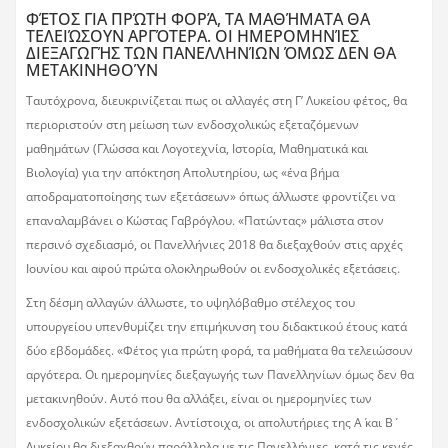
ΦΈΤΟΣ ΓΙΑ ΠΡΏΤΗ ΦΟΡΆ, ΤΑ ΜΑΘΉΜΑΤΑ ΘΑ
ΤΕΛΕΙΏΣΟΥΝ ΑΡΓΌΤΕΡΑ. ΟΙ ΗΜΕΡΟΜΗΝΊΕΣ
ΔΙΕΞΑΓΩΓΉΣ ΤΩΝ ΠΑΝΕΛΛΗΝΊΩΝ ΌΜΩΣ ΔΕΝ ΘΑ
ΜΕΤΑΚΙΝΗΘΟΎΝ
Ταυτόχρονα, διευκρινίζεται πως οι αλλαγές στη Γ’ Λυκείου φέτος, θα
περιοριστούν στη μείωση των ενδοσχολικώς εξεταζόμενων
μαθημάτων (Γλώσσα και Λογοτεχνία, Ιστορία, Μαθηματικά και
Βιολογία) για την απόκτηση Απολυτηρίου, ως «ένα βήμα
αποδραματοποίησης των εξετάσεων» όπως άλλωστε φροντίζει να
επαναλαμβάνει ο Κώστας Γαβρόγλου. «Πατώντας» μάλιστα στον
περσινό σχεδιασμό, οι Πανελλήνιες 2018 θα διεξαχθούν στις αρχές
Ιουνίου και αφού πρώτα ολοκληρωθούν οι ενδοσχολικές εξετάσεις.
Στη δέσμη αλλαγών άλλωστε, το υψηλόβαθμο στέλεχος του
υπουργείου υπενθυμίζει την επιμήκυνση του διδακτικού έτους κατά
δύο εβδομάδες. «Φέτος για πρώτη φορά, τα μαθήματα θα τελειώσουν
αργότερα. Οι ημερομηνίες διεξαγωγής των Πανελληνίων όμως δεν θα
μετακινηθούν. Αυτό που θα αλλάξει, είναι οι ημερομηνίες των
ενδοσχολικών εξετάσεων. Αντίστοιχα, οι απολυτήριες της Α΄ και Β΄
Λυκείου θα διεξαχθούν παράλληλα με τις Πανελλήνιες, κατά τις κενές