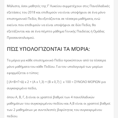
Μάλιστα, όσοι μαθητές της Γ’ Λυκείου συμμετέχουν στις Πανελλαδικές
εξετάσεις του 2018 και επιθυμούν να είναι υποψήφιοι σε ένα μόνο
επιστημονικό Πεδίο, θα εξετάζονται σε τέσσερα μαθήματα, ενώ
εκείνοι που επιθυμούν να είναι υποψήφιοι σε δύο Πεδία, θα
εξετάζονται και σε ένα πέμπτο μάθημα Γενικής Παιδείας ή Ομάδας
Προσανατολισμού.
ΠΏΣ ΥΠΟΛΟΓΊΖΟΝΤΑΙ ΤΑ ΜΌΡΙΑ:
Τα μόρια για κάθε επιστημονικό Πεδίο προκύπτουν από τα τέσσερα
μόνο μαθήματα του κάθε Πεδίου. Για τον υπολογισμό των μορίων
εφαρμόζεται ο τύπος:
[ (Α+Β+Γ+Δ) x 2 + (Α x 1,3) + (Β x 0,7) ] x 100 = ΣΥΝΟΛΟ ΜΟΡΙΩΝ για
συγκεκριμένο πεδίο,
όπου Α, Β, Γ, Δ είναι οι γραπτοί βαθμοί των 4 πανελλαδικών
μαθημάτων του συγκεκριμένου πεδίου και Α,Β είναι οι γραπτοί βαθμοί
των 2 μαθημάτων με συντελεστές βαρύτητας του συγκεκριμένου
πεδίου.