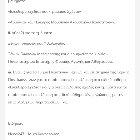
μαθήματα:
«Ελεύθερο Σχέδιο» και «Γραμμικό Σχέδιο»
«Αρμονία» και «Έλεγχος Μουσικών Ακουστικών Ικανοτήτων».
ii. Δύο (2) για τα τμήματα:
Ξένων Γλωσσών και Φιλολογιών,
Ξένων Γλωσσών Μετάφρασης και Διερμηνείας του Ιονίου
Πανεπιστημίου Επιστήμης Φυσικής Αγωγής και Αθλητισμού.
iii. Ένα (1) για το τμήμα Πλαστικών Τεχνών και Επιστημών της Τέχνης
Παν. Ιωαννίνων για το οποίο απαιτείται εξέταση στο ειδικό μάθημα
«Ελεύθερο Σχέδιο» και για όλες τις λοιπές σχολές και τμήματα για τα
οποία απαιτείται εξέταση σε ειδικό μάθημα ξένης γλώσσας, με την
επιφύλαξη των περιπτώσεων i και ii.
Ειδήσεις
News247 – Μίκα Κοντορούση