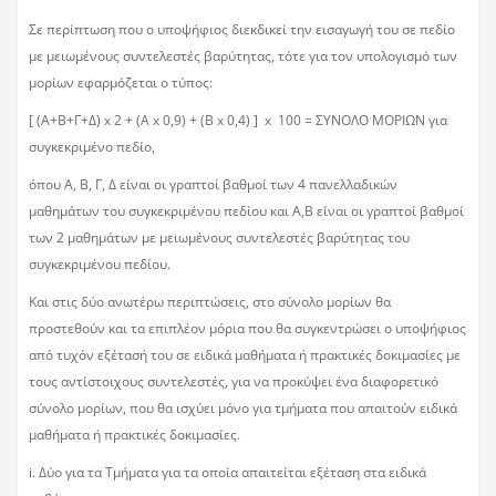
Σε περίπτωση που ο υποψήφιος διεκδικεί την εισαγωγή του σε πεδίο
με μειωμένους συντελεστές βαρύτητας, τότε για τον υπολογισμό των
μορίων εφαρμόζεται ο τύπος:
[ (Α+Β+Γ+Δ) x 2 + (Α x 0,9) + (Β x 0,4) ] x 100 = ΣΥΝΟΛΟ ΜΟΡΙΩΝ για
συγκεκριμένο πεδίο,
όπου Α, Β, Γ, Δ είναι οι γραπτοί βαθμοί των 4 πανελλαδικών
μαθημάτων του συγκεκριμένου πεδίου και Α,Β είναι οι γραπτοί βαθμοί
των 2 μαθημάτων με μειωμένους συντελεστές βαρύτητας του
συγκεκριμένου πεδίου.
Και στις δύο ανωτέρω περιπτώσεις, στο σύνολο μορίων θα
προστεθούν και τα επιπλέον μόρια που θα συγκεντρώσει ο υποψήφιος
από τυχόν εξέτασή του σε ειδικά μαθήματα ή πρακτικές δοκιμασίες με
τους αντίστοιχους συντελεστές, για να προκύψει ένα διαφορετικό
σύνολο μορίων, που θα ισχύει μόνο για τμήματα που απαιτούν ειδικά
μαθήματα ή πρακτικές δοκιμασίες.
i. Δύο για τα Τμήματα για τα οποία απαιτείται εξέταση στα ειδικά