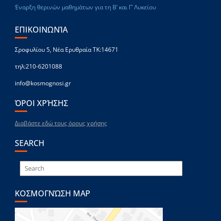
Έναρξη θερινών μαθημάτων για τη Β’ και Γ’ Λυκείου
ΕΠΙΚΟΙΝΩΝΊΑ
Σροφυλίου 5, Νέα Ερυθραία ΤΚ:14671
τηλ:210-6201088
info@kosmognosi.gr
ΌΡΟΙ ΧΡΉΣΗΣ
Διαβάστε εδώ τους όρους χρήσης
SEARCH
ΚΟΣΜΟΓΝΏΣΗ MAP