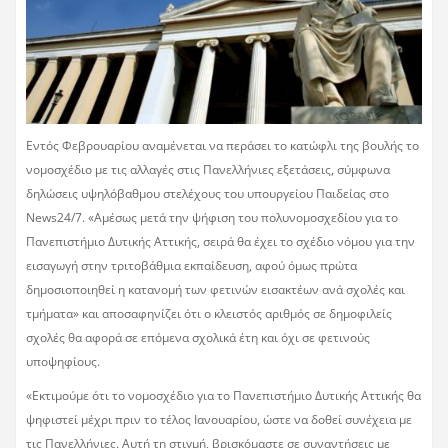
Εντός Φεβρουαρίου αναμένεται να περάσει το κατώφλι της βουλής το
νομοσχέδιο με τις αλλαγές στις Πανελλήνιες εξετάσεις, σύμφωνα
δηλώσεις υψηλόβαθμου στελέχους του υπουργείου Παιδείας στο
News24/7. «Αμέσως μετά την ψήφιση του πολυνομοσχεδίου για το
Πανεπιστήμιο Δυτικής Αττικής, σειρά θα έχει το σχέδιο νόμου για την
εισαγωγή στην τριτοβάθμια εκπαίδευση, αφού όμως πρώτα
δημοσιοποιηθεί η κατανομή των φετινών εισακτέων ανά σχολές και
τμήματα» και αποσαφηνίζει ότι ο κλειστός αριθμός σε δημοφιλείς
σχολές θα αφορά σε επόμενα σχολικά έτη και όχι σε φετινούς
υποψηφίους.
«Εκτιμούμε ότι το νομοσχέδιο για το Πανεπιστήμιο Δυτικής Αττικής θα
ψηφιστεί μέχρι πριν το τέλος Ιανουαρίου, ώστε να δοθεί συνέχεια με
τις Πανελλήνιες. Αυτή τη στιγμή, βρισκόμαστε σε συναντήσεις με