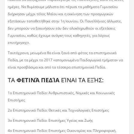
ημέρες. Να θυμίσουμε μάλιστα ότι πέρυσι τα μαθήματα Γυμνασίου
διήρκησαν μέχρι τέλος Μαΐου και η εκκίνηση των προαγωγικών
εξετάσεων τοποθετήθηκε στην 1η Ιουνίου. Οι Πανελλήνιες άλλωστε,
δεν μπορούν να ξεκινήσουν εάν δεν ολοκληρωθούν οι εξετάσεις
Γυμνασίου, καθώς έχουμε ανάγκη τους καθηγητές, για λόγους
επιτήρησης».
Ταυτόχρονα, μειωμένα θα είναι ξανά από φέτος τα επιστημονικά
Πεδία, με τα μέχρι το 2017 «απομονωμένα Παιδαγωγικά τμήματα» να
είναι προσβάσιμα και από τα τέσσερα επιστημονικά Πεδία.
ΤΑ
ΦΕΤΙΝΆ ΠΕΔΊΑ
ΕΊΝΑΙ ΤΑ ΕΞΉΣ:
1ο Επιστημονικό Πεδίο: Ανθρωπιστικές, Νομικές και Κοινωνικές
Επιστήμες
2ο Επιστημονικό Πεδίο: Θετικές και Τεχνολογικές Επιστήμες
3ο Επιστημονικό Πεδίο: Επιστήμες Υγείας και Ζωής
4ο Επιστημονικό Πεδίο: Επιστήμες Οικονομίας και Πληροφορική.