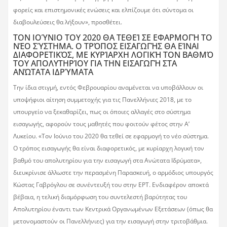
φορείς και επιστημονικές ενώσεις και ελπίζουμε ότι σύντομα οι
διαβουλεύσεις θα λήξουν», προσθέτει.
ΤΟΝ ΙΟΎΝΙΟ ΤΟΥ 2020 ΘΑ ΤΕΘΕΊ ΣΕ ΕΦΑΡΜΟΓΉ ΤΟ
ΝΈΟ ΣΎΣΤΗΜΑ. Ο ΤΡΌΠΟΣ ΕΙΣΑΓΩΓΉΣ ΘΑ ΕΊΝΑΙ
ΔΙΑΦΟΡΕΤΙΚΌΣ, ΜΕ ΚΥΡΊΑΡΧΗ ΛΟΓΙΚΉ ΤΟΝ ΒΑΘΜΌ
ΤΟΥ ΑΠΟΛΥΤΗΡΊΟΥ ΓΙΑ ΤΗΝ ΕΙΣΑΓΩΓΉ ΣΤΑ
ΑΝΏΤΑΤΑ ΙΔΡΎΜΑΤΑ
Την ίδια στιγμή, εντός Φεβρουαρίου αναμένεται να υποβάλλουν οι
υποψήφιοι αίτηση συμμετοχής για τις Πανελλήνιες 2018, με το
υπουργείο να ξεκαθαρίζει, πως οι όποιες αλλαγές στο σύστημα
εισαγωγής, αφορούν τους μαθητές που φοιτούν φέτος στην Α’
Λυκείου. «Τον Ιούνιο του 2020 θα τεθεί σε εφαρμογή το νέο σύστημα.
Ο τρόπος εισαγωγής θα είναι διαφορετικός, με κυρίαρχη λογική τον
βαθμό του απολυτηρίου για την εισαγωγή στα Ανώτατα Ιδρύματα»,
διευκρίνισε άλλωστε την περασμένη Παρασκευή, ο αρμόδιος υπουργός
Κώστας Γαβρόγλου σε συνέντευξή του στην ΕΡΤ. Ενδιαφέρον αποκτά
βέβαια, η τελική διαμόρφωση του συντελεστή βαρύτητας του
Απολυτηρίου έναντι των Κεντρικά Οργανωμένων Εξετάσεων (όπως θα
μετονομαστούν οι Πανελλήνιες) για την εισαγωγή στην τριτοβάθμια.