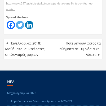
http://news247.gr/eidiseis/koinonia/paideia/panellhnies-oi-fetines-
anatr…
Spread the love
Πανελλαδικές 2018:
Πότε λήγουν φέτος τα
Μαθήματα, συντελεστές,
μαθήματα σε Γυμνάσια και
υπολογισμός μορίων
Λύκεια
ΝΕΑ
Μηχανογραφικό 2022
Τα Γυμνάσια και τα Λύκεια ανοίγουν την 1/2/2021