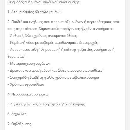
Οι ομάδες αυξημένου κινδύνου είναι οι εξής:
1. Άτομα ηλικίας 60 ετών και άνω
2. Παιδιά και ενήλικες που παρουσιάζουν έναν ή περισσότερους από
τους παρακάτω επιβαρυντικούς παράγοντες ή χρόνια νοσήματα:
– Άσθμα ή άλλες χρόνιες πνευμονοπάθειες
– Καρδιακή νόσο με σοβαρές αιμοδυναμικές διαταραχές
– Ανοσοκαταστολή (κληρονομική ή επίκτητη εξαιτίας νοσήματος ή
θεραπείας).
– Μεταμόσχευση οργάνων
– Δρεπανοκυτταρική νόσο (και άλλες αιμοσφαιρινοπάθειες)
– Σακχαρώδη διαβήτη ή άλλο χρόνιο μεταβολικό νόσημα
– Χρόνια νεφροπάθεια
4. Νευρομυϊκά νοσήματα
5. Έγκυες γυναίκες ανεξαρτήτου ηλικίας κύησης.
6. Λεχωίδες
7. Θηλάζουσες