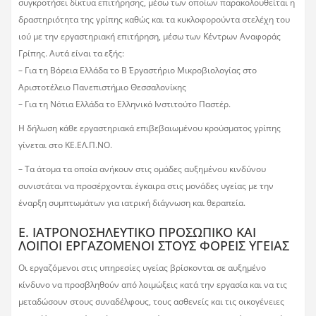
συγκροτήσει δίκτυα επιτήρησης, μέσω των οποίων παρακολουθείται η
δραστηριότητα της γρίπης καθώς και τα κυκλοφορούντα στελέχη του
ιού με την εργαστηριακή επιτήρηση, μέσω των Κέντρων Αναφοράς
Γρίπης. Αυτά είναι τα εξής:
– Για τη Βόρεια Ελλάδα το Β΄ Εργαστήριο Μικροβιολογίας στο
Αριστοτέλειο Πανεπιστήμιο Θεσσαλονίκης
– Για τη Νότια Ελλάδα το Ελληνικό Ινστιτούτο Παστέρ.
Η δήλωση κάθε εργαστηριακά επιβεβαιωμένου κρούσματος γρίπης
γίνεται στο ΚΕ.ΕΛ.Π.ΝΟ.
– Τα άτομα τα οποία ανήκουν στις ομάδες αυξημένου κινδύνου
συνιστάται να προσέρχονται έγκαιρα στις μονάδες υγείας με την
έναρξη συμπτωμάτων για ιατρική διάγνωση και θεραπεία.
Ε. ΙΑΤΡΟΝΟΣΗΛΕΥΤΙΚΟ ΠΡΟΣΩΠΙΚΟ ΚΑΙ
ΛΟΙΠΟΙ ΕΡΓΑΖΟΜΕΝΟΙ ΣΤΟΥΣ ΦΟΡΕΙΣ ΥΓΕΙΑΣ
Οι εργαζόμενοι στις υπηρεσίες υγείας βρίσκονται σε αυξημένο
κίνδυνο να προσβληθούν από λοιμώξεις κατά την εργασία και να τις
μεταδώσουν στους συναδέλφους, τους ασθενείς και τις οικογένειες