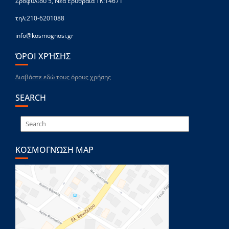
Σροφυλίου 5, Νέα Ερυθραία ΤΚ:14671
τηλ:210-6201088
info@kosmognosi.gr
ΌΡΟΙ ΧΡΉΣΗΣ
Διαβάστε εδώ τους όρους χρήσης
SEARCH
ΚΟΣΜΟΓΝΏΣΗ MAP