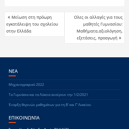
Μείωση στη πρόωρη
Ολες οι αλλαγές για τους
εγκατάλειψη του σχολείου
μαθητές Γυμνασίου:
στην Ελλάδα
Μαθήματα,αξιολόγηση,
εξετάσεις, προαγωγή
ΝΕΑ
Μηχανογραφικό 2022
Τα Γυμνάσια και τα Λύκεια ανοίγουν την 1/2/2021
Έναρξη θερινών μαθημάτων για τη Β’ και Γ’ Λυκείου
ΕΠΙΚΟΙΝΩΝΊΑ