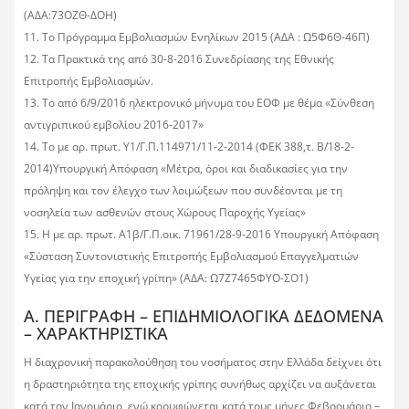
(ΑΔΑ:73ΟΖΘ-ΔΟΗ)
11. Το Πρόγραμμα Εμβολιασμών Ενηλίκων 2015 (ΑΔΑ : Ω5Φ6Θ-46Π)
12. Τα Πρακτικά της από 30-8-2016 Συνεδρίασης της Εθνικής
Επιτροπής Εμβολιασμών.
13. Τo από 6/9/2016 ηλεκτρονικό μήνυμα του ΕΟΦ με θέμα «Σύνθεση
αντιγριπικού εμβολίου 2016-2017»
14. Το με αρ. πρωτ. Υ1/Γ.Π.114971/11-2-2014 (ΦΕΚ 388,τ. Β΄/18-2-
2014)Υπουργική Απόφαση «Μέτρα, όροι και διαδικασίες για την
πρόληψη και τον έλεγχο των λοιμώξεων που συνδέονται με τη
νοσηλεία των ασθενών στους Χώρους Παροχής Υγείας»
15. Η με αρ. πρωτ. Α1β/Γ.Π.οικ. 71961/28-9-2016 Υπουργική Απόφαση
«Σύσταση Συντονιστικής Επιτροπής Εμβολιασμού Επαγγελματιών
Υγείας για την εποχική γρίπη» (ΑΔΑ: Ω7Ζ7465ΦΥΟ-ΣΟ1)
Α. ΠΕΡΙΓΡΑΦΗ – ΕΠΙΔΗΜΙΟΛΟΓΙΚΑ ΔΕΔΟΜΕΝΑ
– ΧΑΡΑΚΤΗΡΙΣΤΙΚΑ
Η διαχρονική παρακολούθηση του νοσήματος στην Ελλάδα δείχνει ότι
η δραστηριότητα της εποχικής γρίπης συνήθως αρχίζει να αυξάνεται
κατά τον Ιανουάριο, ενώ κορυφώνεται κατά τους μήνες Φεβρουάριο –