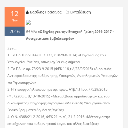
12
Βασίλης Πράσινος
Εκπαίδευση
Nov
2016
ΘΕΜΑ:
«Οδηγίες για την Εποχική Γρίπη 2016-2017 –
Αντιγριπικός Εμβολιασμός»
Σχετ.:
1. Το ΠΔ 106/2014 (ΦΕΚ 173, τ.Β΄/29-8-2014) «Οργανισμός του
Υπουργείου Υγείας», όπως ισχύει έως σήμερα
2. Το ΠΔ με αρ. 73/23-9-2015 (ΦΕΚ 116,τ.Α΄,23/9/2015) «Διορισμός
Αντιπροέδρου της κυβέρνησης, Υπουργών, Αναπληρωτών Υπουργών
και Υφυπουργών»
3. Η Υπουργική Απόφαση με αρ. πρωτ. Α1β/Γ.Π.οικ.77529/2015
(ΦΕΚ2200,τ. Β΄,13-10-2015) «Μεταβίβαση αρμοδιοτήτων και του
δικαιώματος υπογραφής εγγράφων «Με εντολή Υπουργού» στον
Γενικό Γραμματέα Δημόσιας Υγείας»
4. Ο Ν. 4368/21-2-2016, ΦΕΚ 21, τ. Α’ , 21-2-2016 «Μέτρα για την
επιτάχυνση του κυβερνητικού έργου και άλλες διατάξεις»