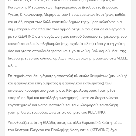
Κοινωνικής Μέριμνας των Περιφερειών, οι Διευθυντές Δημόσιας
Υγείας & Κοινωνικής Μέριμνας των Περιφερειακών Ενοτήτων, καθώς
και οι Δήμαρχοι των Καλλικρατικών Δήμων της χώρας καλούνται να
συμμετέχουν στο πλαίσιο των αρμοδιοτήτων τους και σε συνεργασία
με το ΚΕΕΛΠΝΟ στην οργάνωση από κοινού δράσεων ενημέρωσης του
κοινού και ειδικών πληθυσμών (π.χ. σχολεία κ.λ.π.) τόσο για τη γρίπη
όσο και για τη σπουδαιότητα του αντιγριπικού εμβολιασμού μέσω της
διανομής έντυπου υλικού, ομιλιών, κοινωνικών μηνυμάτων στα Μ.Μ.Ε.
κ.λ.π.
Επισημαίνεται ότι η έγκαιρη αποστολή κλινικών δειγμάτων (ρινικού ή/
και φαρυγγικού επιχρίσματος ή φαρυγγικού εκπλύματος) των
ύποπτων κρουσμάτων γρίπης στα Κέντρα Αναφοράς Γρίπης (σε
επαρκή αριθμό και κατάλληλη συντήρηση), ώστε να διερευνώνται
εργαστηριακά και να ταυτοποιούνται τα κυκλοφορούντα στελέχη
γρίπης, θα γίνεται σύμφωνα με τις οδηγίες του ΚΕΕΛΠΝΟ.
Υπενθυμίζεται ότι η Ελλάδα, όπως και άλλα Ευρωπαϊκά Κράτη, μέσω
του Κέντρου Ελέγχου και Πρόληψης Νοσημάτων (ΚΕΕΛΠΝΟ) έχει