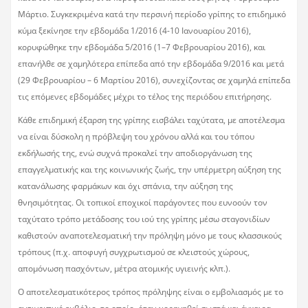
Μάρτιο. Συγκεκριμένα κατά την περσινή περίοδο γρίπης το επιδημικό
κύμα ξεκίνησε την εβδομάδα 1/2016 (4-10 Ιανουαρίου 2016),
κορυφώθηκε την εβδομάδα 5/2016 (1–7 Φεβρουαρίου 2016), και
επανήλθε σε χαμηλότερα επίπεδα από την εβδομάδα 9/2016 και μετά
(29 Φεβρουαρίου – 6 Μαρτίου 2016), συνεχίζοντας σε χαμηλά επίπεδα
τις επόμενες εβδομάδες μέχρι το τέλος της περιόδου επιτήρησης.
Κάθε επιδημική έξαρση της γρίπης εισβάλει ταχύτατα, με αποτέλεσμα
να είναι δύσκολη η πρόβλεψη του χρόνου αλλά και του τόπου
εκδήλωσής της, ενώ συχνά προκαλεί την αποδιοργάνωση της
επαγγελματικής και της κοινωνικής ζωής, την υπέρμετρη αύξηση της
κατανάλωσης φαρμάκων και όχι σπάνια, την αύξηση της
θνησιμότητας. Οι τοπικοί εποχικοί παράγοντες που ευνοούν τον
ταχύτατο τρόπο μετάδοσης του ιού της γρίπης μέσω σταγονιδίων
καθιστούν αναποτελεσματική την πρόληψη μόνο με τους κλασσικούς
τρόπους (π.χ. αποφυγή συγχρωτισμού σε κλειστούς χώρους,
απομόνωση πασχόντων, μέτρα ατομικής υγιεινής κλπ.).
Ο αποτελεσματικότερος τρόπος πρόληψης είναι ο εμβολιασμός με το