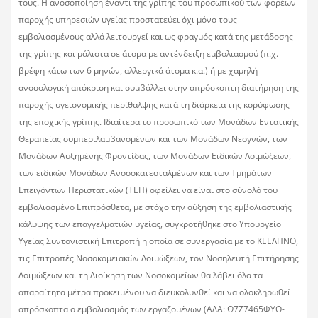
τους. Η ανοσοποίηση έναντι της γρίπης του προσωπικού των φορέων
παροχής υπηρεσιών υγείας προστατεύει όχι μόνο τους
εμβολιασμένους αλλά λειτουργεί και ως φραγμός κατά της μετάδοσης
της γρίπης και μάλιστα σε άτομα με αντένδειξη εμβολιασμού (π.χ.
βρέφη κάτω των 6 μηνών, αλλεργικά άτομα κ.α.) ή με χαμηλή
ανοσολογική απόκριση και συμβάλλει στην απρόσκοπτη διατήρηση της
παροχής υγειονομικής περίθαλψης κατά τη διάρκεια της κορύφωσης
της εποχικής γρίπης. Ιδιαίτερα το προσωπικό των Μονάδων Εντατικής
Θεραπείας συμπεριλαμβανομένων και των Μονάδων Νεογνών, των
Μονάδων Αυξημένης Φροντίδας, των Μονάδων Ειδικών Λοιμώξεων,
των ειδικών Μονάδων Ανοσοκατεσταλμένων και των Τμημάτων
Επειγόντων Περιστατικών (ΤΕΠ) οφείλει να είναι στο σύνολό του
εμβολιασμένο Επιπρόσθετα, με στόχο την αύξηση της εμβολιαστικής
κάλυψης των επαγγελματιών υγείας, συγκροτήθηκε στο Υπουργείο
Υγείας Συντονιστική Επιτροπή η οποία σε συνεργασία με το ΚΕΕΛΠΝΟ,
τις Επιτροπές Νοσοκομειακών Λοιμώξεων, τον Νοσηλευτή Επιτήρησης
Λοιμώξεων και τη Διοίκηση των Νοσοκομείων θα λάβει όλα τα
απαραίτητα μέτρα προκειμένου να διευκολυνθεί και να ολοκληρωθεί
απρόσκοπτα ο εμβολιασμός των εργαζομένων (ΑΔΑ: Ω7Ζ7465ΦΥΟ-