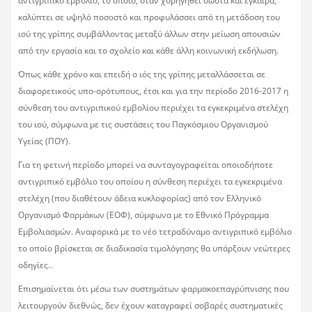
αντιγριπικό εμβόλιο, το οποίο, όταν χορηγηθεί σωστά και έγκαιρα,
καλύπτει σε υψηλό ποσοστό και προφυλάσσει από τη μετάδοση του
ιού της γρίπης συμβάλλοντας μεταξύ άλλων στην μείωση απουσιών
από την εργασία και το σχολείο και κάθε άλλη κοινωνική εκδήλωση.
Όπως κάθε χρόνο και επειδή ο ιός της γρίπης μεταλλάσσεται σε
διαφορετικούς υπο-ορότυπους, έτσι και για την περίοδο 2016-2017 η
σύνθεση του αντιγριπικού εμβολίου περιέχει τα εγκεκριμένα στελέχη
του ιού, σύμφωνα με τις συστάσεις του Παγκόσμιου Οργανισμού
Υγείας (ΠΟΥ).
Για τη φετινή περίοδο μπορεί να συνταγογραφείται οποιοδήποτε
αντιγριπικό εμβόλιο του οποίου η σύνθεση περιέχει τα εγκεκριμένα
στελέχη (που διαθέτουν άδεια κυκλοφορίας) από τον Ελληνικό
Οργανισμό Φαρμάκων (ΕΟΦ), σύμφωνα με το Εθνικό Πρόγραμμα
Εμβολιασμών. Αναφορικά με το νέο τετραδύναμο αντιγριπικό εμβόλιο
το οποίο βρίσκεται σε διαδικασία τιμολόγησης θα υπάρξουν νεώτερες
οδηγίες..
Επισημαίνεται ότι μέσω των συστημάτων φαρμακοεπαγρύπνισης που
λειτουργούν διεθνώς, δεν έχουν καταγραφεί σοβαρές συστηματικές