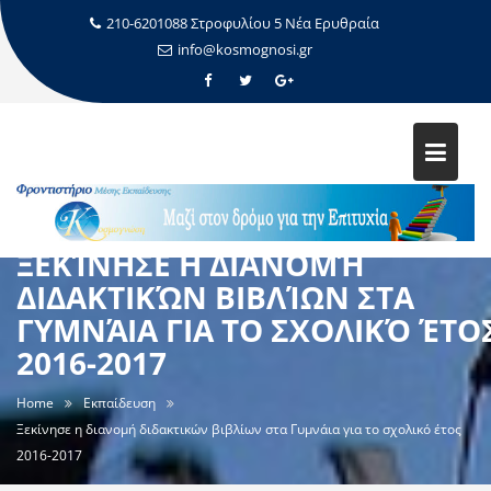
210-6201088 Στροφυλίου 5 Νέα Ερυθραία
info@kosmognosi.gr
ΞΕΚΊΝΗΣΕ Η ΔΙΑΝΟΜΉ
ΔΙΔΑΚΤΙΚΏΝ ΒΙΒΛΊΩΝ ΣΤΑ
ΓΥΜΝΆΙΑ ΓΙΑ ΤΟ ΣΧΟΛΙΚΌ ΈΤΟ
2016-2017
Home
Εκπαίδευση
Ξεκίνησε η διανομή διδακτικών βιβλίων στα Γυμνάια για το σχολικό έτος
2016-2017