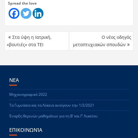
Spread the love
Στα ύψη η Ιατρική,
Ο νέος οδηγός
«βουτιές» στα ΤΕΙ
μεταπτυχιακών σπουδών
ΝΕΑ
Μηχανογραφικό 2022
Τα Γυμνάσια και τα Λύκεια ανοίγουν την 1/2/2021
Έναρξη θερινών μαθημάτων για τη Β’ και Γ’ Λυκείου
ΕΠΙΚΟΙΝΩΝΊΑ