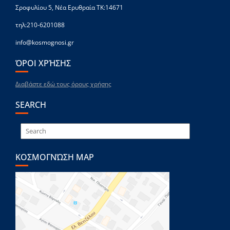
Σροφυλίου 5, Νέα Ερυθραία ΤΚ:14671
τηλ:210-6201088
info@kosmognosi.gr
ΌΡΟΙ ΧΡΉΣΗΣ
Διαβάστε εδώ τους όρους χρήσης
SEARCH
ΚΟΣΜΟΓΝΏΣΗ MAP