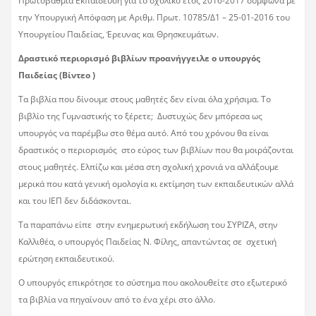
Πρωτοβάθμια Εκπαίδευση για το σχολικό έτος 2016-2017 σύμφωνα με
την Υπουργική Απόφαση με Αριθμ. Πρωτ. 10785/Δ1 – 25-01-2016 του
Υπουργείου Παιδείας, Έρευνας και Θρησκευμάτων.
Δραστικό περιορισμό βιβλίων προανήγγειλε ο υπουργός
Παιδείας (Βίντεο )
Τα βιβλία που δίνουμε στους μαθητές δεν είναι όλα χρήσιμα. Το
βιβλίο της Γυμναστικής το ξέρετε; Δυστυχώς δεν μπόρεσα ως
υπουργός να παρέμβω στο θέμα αυτό. Από του χρόνου θα είναι
δραστικός ο περιορισμός στο εύρος των βιβλίων που θα μοιράζονται
στους μαθητές. Ελπίζω και μέσα στη σχολική χρονιά να αλλάξουμε
μερικά που κατά γενική ομολογία κι εκτίμηση των εκπαιδευτικών αλλά
και του ΙΕΠ δεν διδάσκονται.
Τα παραπάνω είπε στην ενημερωτική εκδήλωση του ΣΥΡΙΖΑ, στην
Καλλιθέα, ο υπουργός Παιδείας Ν. Φίλης, απαντώντας σε σχετική
ερώτηση εκπαιδευτικού.
Ο υπουργός επικρότησε το σύστημα που ακολουθείτε στο εξωτερικό
τα βιβλία να πηγαίνουν από το ένα χέρι στο άλλο.