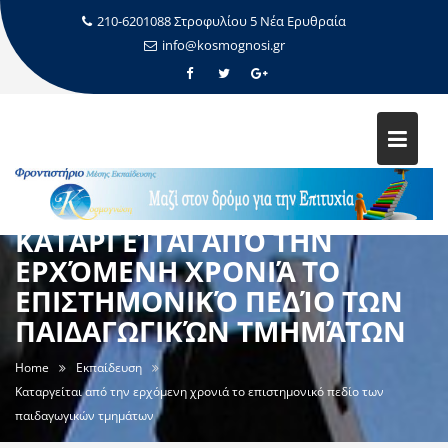
210-6201088 Στροφυλίου 5 Νέα Ερυθραία
info@kosmognosi.gr
ΚΑΤΑΡΓΕΊΤΑΙ ΑΠΌ ΤΗΝ
ΕΡΧΌΜΕΝΗ ΧΡΟΝΙΆ ΤΟ
ΕΠΙΣΤΗΜΟΝΙΚΌ ΠΕΔΊΟ ΤΩΝ
ΠΑΙΔΑΓΩΓΙΚΏΝ ΤΜΗΜΆΤΩΝ
Home
Εκπαίδευση
Καταργείται από την ερχόμενη χρονιά το επιστημονικό πεδίο των
παιδαγωγικών τμημάτων