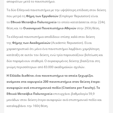
αποφοίτων μετά το πανεπιστήμιο.
Τα δύο Ελληνικά πανεπιστήμια με την υψηλότερη επίδοση στον δείκτη
που μετρά τη
Φήμη των Εργοδοτών
(Employer Reputation) είναι
το
Εθνικό Μετσόβιο Πολυτεχνείο
το οποίο κατατάσσεται στην 224ή
θέση και το
Οικονομικό Πανεπιστήμιο Αθηνών
στην 293ή θέση.
Τα ελληνικά πανεπιστήμια αποδίδουν επίσης καλά στον δείκτη
της
Φήμης των Ακαδημαϊκών
(Academic Reputation). Είναι
χαρακτηριστικό ότι μόνο ένα πανεπιστήμιο λαμβάνει χαμηλότερη
κατάταξη σε αυτόν τον δείκτη, ενώ τρία παρουσιάζουν βελτίωση και
δύο παραμένουν σταθερά. Ο συγκεκριμένος δείκτης βασίζεται στη
γνώμη περισσότερων από 83.000 ακαδημαϊκών σχολών.
Η Ελλάδα διαθέτει ένα πανεπιστήμιο το οποία ξεχωρίζει
ανάμεσα στα κορυφαία 200 πανεπιστήμια στον δείκτη έτερο-
αναφορών ανά επιστημονικό πεδίο (Citations per Faculty). Το
Εθνικό Μετσόβιο Πολυτεχνείο
επιτυγχάνει βαθμολογία 59,9
μονάδων στον δείκτη έτερο-αναφορών ανά επιστημονικό πεδίο και
καταλαμβάνει την 160ή θέση.