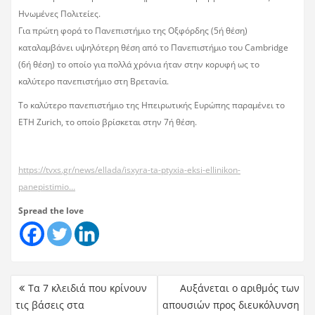
Ηνωμένες Πολιτείες.
Για πρώτη φορά το Πανεπιστήμιο της Οξφόρδης (5ή θέση)
καταλαμβάνει υψηλότερη θέση από το Πανεπιστήμιο του Cambridge
(6ή θέση) το οποίο για πολλά χρόνια ήταν στην κορυφή ως το
καλύτερο πανεπιστήμιο στη Βρετανία.
Το καλύτερο πανεπιστήμιο της Ηπειρωτικής Ευρώπης παραμένει το
ETH Zurich, το οποίο βρίσκεται στην 7ή θέση.
https://tvxs.gr/news/ellada/isxyra-ta-ptyxia-eksi-ellinikon-
panepistimio…
Spread the love
Τα 7 κλειδιά που κρίνουν
Αυξάνεται ο αριθμός των
τις βάσεις στα
απουσιών προς διευκόλυνση