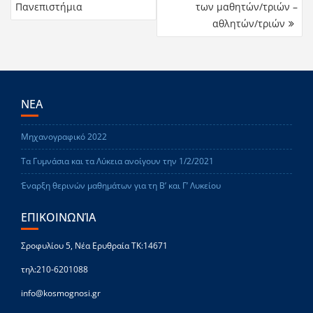
Πανεπιστήμια
των μαθητών/τριών –
αθλητών/τριών
ΝΕΑ
Μηχανογραφικό 2022
Τα Γυμνάσια και τα Λύκεια ανοίγουν την 1/2/2021
Έναρξη θερινών μαθημάτων για τη Β’ και Γ’ Λυκείου
ΕΠΙΚΟΙΝΩΝΊΑ
Σροφυλίου 5, Νέα Ερυθραία ΤΚ:14671
τηλ:210-6201088
info@kosmognosi.gr