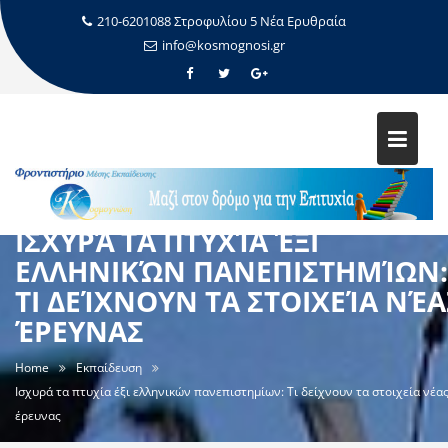
210-6201088 Στροφυλίου 5 Νέα Ερυθραία
info@kosmognosi.gr
ΙΣΧΥΡΆ ΤΑ ΠΤΥΧΊΑ ΈΞΙ
ΕΛΛΗΝΙΚΏΝ ΠΑΝΕΠΙΣΤΗΜΊΩΝ:
ΤΙ ΔΕΊΧΝΟΥΝ ΤΑ ΣΤΟΙΧΕΊΑ ΝΈΑ
ΈΡΕΥΝΑΣ
Home
Εκπαίδευση
Ισχυρά τα πτυχία έξι ελληνικών πανεπιστημίων: Τι δείχνουν τα στοιχεία νέα
έρευνας