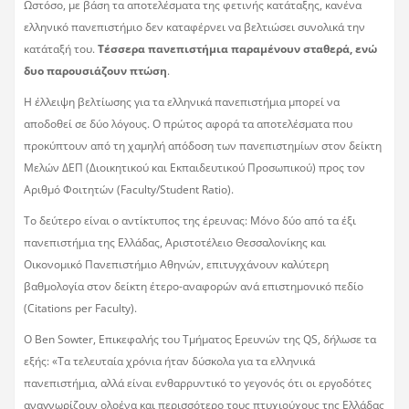
Ωστόσο, με βάση τα αποτελέσματα της φετινής κατάταξης, κανένα
ελληνικό πανεπιστήμιο δεν καταφέρνει να βελτιώσει συνολικά την
κατάταξή του.
Τέσσερα πανεπιστήμια παραμένουν σταθερά, ενώ
δυο παρουσιάζουν πτώση
.
Η έλλειψη βελτίωσης για τα ελληνικά πανεπιστήμια μπορεί να
αποδοθεί σε δύο λόγους. Ο πρώτος αφορά τα αποτελέσματα που
προκύπτουν από τη χαμηλή απόδοση των πανεπιστημίων στον δείκτη
Μελών ΔΕΠ (Διοικητικού και Εκπαιδευτικού Προσωπικού) προς τον
Αριθμό Φοιτητών (Faculty/Student Ratio).
Το δεύτερο είναι ο αντίκτυπος της έρευνας: Μόνο δύο από τα έξι
πανεπιστήμια της Ελλάδας, Αριστοτέλειο Θεσσαλονίκης και
Οικονομικό Πανεπιστήμιο Αθηνών, επιτυγχάνουν καλύτερη
βαθμολογία στον δείκτη έτερο-αναφορών ανά επιστημονικό πεδίο
(Citations per Faculty).
O Ben Sowter, Επικεφαλής του Τμήματος Ερευνών της QS, δήλωσε τα
εξής: «Τα τελευταία χρόνια ήταν δύσκολα για τα ελληνικά
πανεπιστήμια, αλλά είναι ενθαρρυντικό το γεγονός ότι οι εργοδότες
αναγνωρίζουν ολοένα και περισσότερο τους πτυχιούχους της Ελλάδας