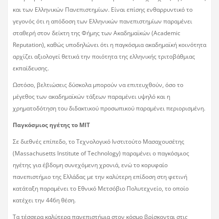
και των Ελληνικών Πανεπιστημίων. Είναι επίσης ενθαρρυντικό το
γεγονός ότι η απόδοση των Ελληνικών πανεπιστημίων παραμένει
σταθερή στον δείκτη της Φήμης των Ακαδημαϊκών (Academic
Reputation), καθώς υποδηλώνει ότι η παγκόσμια ακαδημαϊκή κοινότητα
αρχίζει αξιολογεί θετικά την ποιότητα της ελληνικής τριτοβάθμιας
εκπαίδευσης.
Ωστόσο, βελτιώσεις δύσκολα μπορούν να επιτευχθούν, όσο το
μέγεθος των ακαδημαϊκών τάξεων παραμένει υψηλό και η
χρηματοδότηση του διδακτικού προσωπικού παραμένει περιορισμένη.
Παγκόσμιος ηγέτης το ΜΙΤ
Σε διεθνές επίπεδο, το Τεχνολογικό Ινστιτούτο Μασαχουσέτης
(Massachusetts Institute of Technology) παραμένει ο παγκόσμιος
ηγέτης για έβδομη συνεχόμενη χρονιά, ενώ το κορυφαίο
πανεπιστήμιο της Ελλάδας με την καλύτερη επίδοση στη φετινή
κατάταξη παραμένει το Εθνικό Μετσόβιο Πολυτεχνείο, το οποίο
κατέχει την 446η θέση.
Τα τέσσερα καλύτερα πανεπιστήμια στον κόσμο βρίσκονται στις