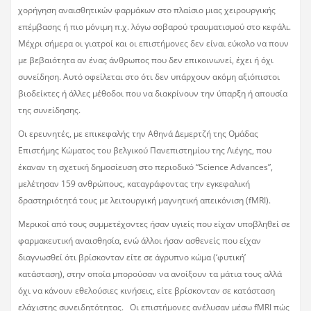
χορήγηση αναισθητικών φαρμάκων στο πλαίσιο μιας χειρουργικής
επέμβασης ή πιο μόνιμη π.χ. λόγω σοβαρού τραυματισμού στο κεφάλι.
Μέχρι σήμερα οι γιατροί και οι επιστήμονες δεν είναι εύκολο να πουν
με βεβαιότητα αν ένας άνθρωπος που δεν επικοινωνεί, έχει ή όχι
συνείδηση. Αυτό οφείλεται στο ότι δεν υπάρχουν ακόμη αξιόπιστοι
βιοδείκτες ή άλλες μέθοδοι που να διακρίνουν την ύπαρξη ή απουσία
της συνείδησης.
Οι ερευνητές, με επικεφαλής την Αθηνά Δεμερτζή της Ομάδας
Επιστήμης Κώματος του βελγικού Πανεπιστημίου της Λιέγης, που
έκαναν τη σχετική δημοσίευση στο περιοδικό “Science Advances”,
μελέτησαν 159 ανθρώπους, καταγράφοντας την εγκεφαλική
δραστηριότητά τους με λειτουργική μαγνητική απεικόνιση (fMRI).
Μερικοί από τους συμμετέχοντες ήσαν υγιείς που είχαν υποβληθεί σε
φαρμακευτική αναισθησία, ενώ άλλοι ήσαν ασθενείς που είχαν
διαγνωσθεί ότι βρίσκονταν είτε σε άγρυπνο κώμα (‘φυτική’
κατάσταση), στην οποία μπορούσαν να ανοίξουν τα μάτια τους αλλά
όχι να κάνουν εθελούσιες κινήσεις, είτε βρίσκονταν σε κατάσταση
ελάχιστης συνειδητότητας. Οι επιστήμονες ανέλυσαν μέσω fMRI πώς