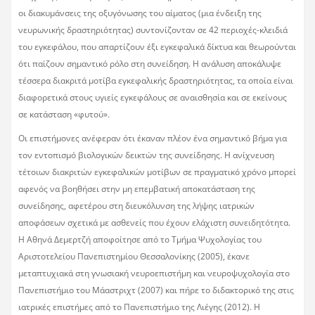
οι διακυμάνσεις της οξυγόνωσης του αίματος (μια ένδειξη της
νευρωνικής δραστηριότητας) συντονίζονταν σε 42 περιοχές-κλειδιά
του εγκεφάλου, που απαρτίζουν έξι εγκεφαλικά δίκτυα και θεωρούνται
ότι παίζουν σημαντικό ρόλο στη συνείδηση. Η ανάλυση αποκάλυψε
τέσσερα διακριτά μοτίβα εγκεφαλικής δραστηριότητας, τα οποία είναι
διαφορετικά στους υγιείς εγκεφάλους σε αναισθησία και σε εκείνους
σε κατάσταση «φυτού».
Οι επιστήμονες ανέφεραν ότι έκαναν πλέον ένα σημαντικό βήμα για
τον εντοπισμό βιολογικών δεικτών της συνείδησης. Η ανίχνευση
τέτοιων διακριτών εγκεφαλικών μοτίβων σε πραγματικό χρόνο μπορεί
αφενός να βοηθήσει στην μη επεμβατική αποκατάσταση της
συνείδησης, αφετέρου στη διευκόλυνση της λήψης ιατρικών
αποφάσεων σχετικά με ασθενείς που έχουν ελάχιστη συνειδητότητα.
Η Αθηνά Δεμερτζή αποφοίτησε από το Τμήμα Ψυχολογίας του
Αριστοτελείου Πανεπιστημίου Θεσσαλονίκης (2005), έκανε
μεταπτυχιακά στη γνωσιακή νευροεπιστήμη και νευροψυχολογία στο
Πανεπιστήμιο του Μάαστριχτ (2007) και πήρε το διδακτορικό της στις
ιατρικές επιστήμες από το Πανεπιστήμιο της Λιέγης (2012). Η