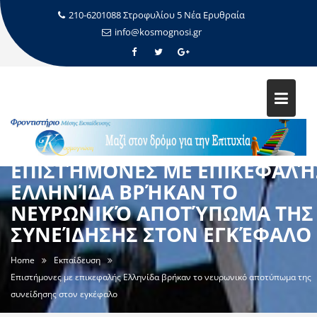
210-6201088 Στροφυλίου 5 Νέα Ερυθραία
info@kosmognosi.gr
ΕΠΙΣΤΉΜΟΝΕΣ ΜΕ ΕΠΙΚΕΦΑΛΉ
ΕΛΛΗΝΊΔΑ ΒΡΉΚΑΝ ΤΟ
ΝΕΥΡΩΝΙΚΌ ΑΠΟΤΎΠΩΜΑ ΤΗΣ
ΣΥΝΕΊΔΗΣΗΣ ΣΤΟΝ ΕΓΚΈΦΑΛΟ
Home
Εκπαίδευση
Επιστήμονες με επικεφαλής Ελληνίδα βρήκαν το νευρωνικό αποτύπωμα της
συνείδησης στον εγκέφαλο