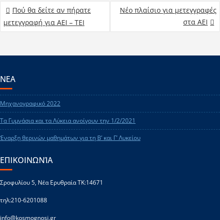
Πού θα δείτε αν πήρατε
Νέο πλαίσιο για μετεγγραφές
στα ΑΕΙ
μετεγγραφή για ΑΕΙ – ΤΕΙ
ΝΕΑ
Μηχανογραφικό 2022
Τα Γυμνάσια και τα Λύκεια ανοίγουν την 1/2/2021
Έναρξη θερινών μαθημάτων για τη Β’ και Γ’ Λυκείου
ΕΠΙΚΟΙΝΩΝΊΑ
Σροφυλίου 5, Νέα Ερυθραία ΤΚ:14671
τηλ:210-6201088
info@kosmognosi.gr