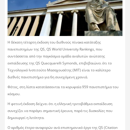
Η δέκατη τέταρτη έκδοση του διεθνούς πίνακα κατάταξης
πανεπιστημίων της QS, QS World University Rankings, που
συντάσσεται από την παγκόσμια ομάδα αναλυτών ανώτατης
εκπαίδευσης της QS Quacquarelli Symonds, επιβεβαιώνει ότι το
Τεχνολογικό Ινστιτούτο Μασαχουσέτης (ΜΙΤ) είναι το καλύτερο
διεθνές πανεπιστήμιο για 6η συνεχόμενη χρονιά.
Φέτος, στη λίστα κατατάσσονται τα κορυφαία 959 πανεπιστήμια του
κόσμου.
Η φετινή έκδοση δείχνει ότι η ελληνική τριτοβάθμια εκπαίδευση
συνεχίζει να παράγει σημαντική έρευνα, παρά τις δυσκολίες που
δημιουργεί η λιτότητα.
Ο αριθμός έτερο-αναφορών ανά επιστημονικό έργο της QS (Citation