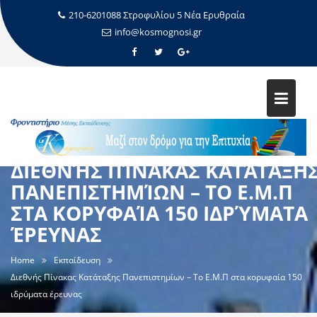
210-6201088 Στροφυλίου 5 Νέα Ερυθραία
info@kosmognosi.gr
ΔΙΕΘΝΉΣ ΠΊΝΑΚΑΣ ΚΑΤΆΤΑΞΗ
ΠΑΝΕΠΙΣΤΗΜΊΩΝ – TO Ε.Μ.Π
ΣΤΑ ΚΟΡΥΦΑΊΑ 150 ΙΔΡΎΜΑΤΑ
ΈΡΕΥΝΑΣ
Home
Εκπαίδευση
Διεθνής Πίνακας Κατάταξης Πανεπιστημίων – To Ε.Μ.Π στα κορυφαία 150
ιδρύματα έρευνας