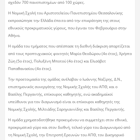
σχεδόν 700 πανεπιστημίων από 100 χώρες.
Η Νομική Σχολή του Αριστοτελείου Πανεπιστημίου Θεσσαλονίκης
εκπροσώπησε την Ελλάδα έπειτα από την επικράτηση της στους
εθνικούς προκριματικούς γύρους, που έγιναν τον Φεβρουάριο στην
Αθήνα.
Η ομάδα του τμήματος που απέσπασε τη διεθνή διάκριση απαρτίζεται
από τους προπτυχιακούς φοιτητές Μαρία Θεοδώρου (4ο έτος), Χρήστο
Ζώη (5ο έτος), Πολυξένη Μποτού (4ο έτος) και Ελισάβετ
Παπαθανασίου (4ο έτος).
Την προετοιμασία της ομάδας ανέλαβαν ο Ιωάννης Ναζίρης, Δ.Ν.,
επιστημονικός συνεργάτης της Νομικής Σχολής του ΑΠΘ, και ο
Βασίλης Περγαντής, επίκουρος καθηγητής, ενώ ακαδημαϊκοί
υπεύθυνοι για τον διαγωνισμό είναι οι επίκουροι καθηγητές της
Νομικής Σχολής, Μιλτιάδης Σαρηγιαννίδης και Βασίλης Περγαντής.
Η ομάδα χρηματοδοτήθηκε προκειμένου να συμμετέχει στον εθνικό,
προκριματικό γύρο και στον διεθνή, τελικό γύρο του Διαγωνισμού από
τη Νομική Σχολή, την Επιτροπή Ερευνών του ΑΠΘ, τον Δικηγορικό