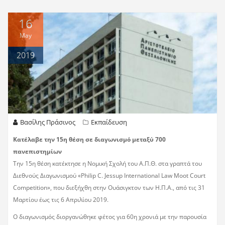
16
May
2019
Βασίλης Πράσινος
Εκπαίδευση
Κατέλαβε την 15η θέση σε διαγωνισμό μεταξύ 700
πανεπιστημίων
Την 15η θέση κατέκτησε η Νομική Σχολή του Α.Π.Θ. στα γραπτά του
Διεθνούς Διαγωνισμού «Philip C. Jessup International Law Moot Court
Competition», που διεξήχθη στην Ουάσιγκτον των Η.Π.Α., από τις 31
Μαρτίου έως τις 6 Απριλίου 2019.
Ο διαγωνισμός διοργανώθηκε φέτος για 60η χρονιά με την παρουσία