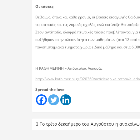
Οι τάσεις
Βεβαίως, όπως και κάθε χρονιά, οι βάσεις εισαγωγής θα δια
τις ιατρικές και τις νομικές σχολές, ενώ εκτίναξη θα υπά
Στον αντίποδα, ελαφρά πτωτικές τάσεις προβλέπονται για τα
αυξήθηκαν στην πλειονότητα των μαθημάτων (στα 12 από τα
πανεπιστημιακά τμήματα χωρίς ειδικό μάθημα και στις 6.000 
Η ΚΑΘΗΜΕΡΙΝΗ – Απόστολος Λακασάς
http://www.kathimerini.gr/920369/article/epikairothta/ella
Spread the love
Το τρίτο δεκαήμερο του Αυγούστου η ανακοίν