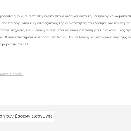
φοροποιηθούν ανά επιστημονικό πεδίο αλλά και κατά τη βαθμολογική κλίμακα στη
ρξει στα παιδαγωγικά τμήματα εξαιτίας της δυνατότητας που δόθηκε, για πρώτη 
 πολυτεχνεία, ενώ μεγάλη αναμένεται να είναι η πτώση για τις οικονομικές σχολ
 18 ανά επιστημονικό προσανατολισμό). Το βαθμολογικό κατώφλι εισαγωγής αναμ
μόρια για τα ΤΕΙ.
da/vaseis-anod…
ωση των βάσεων εισαγωγής