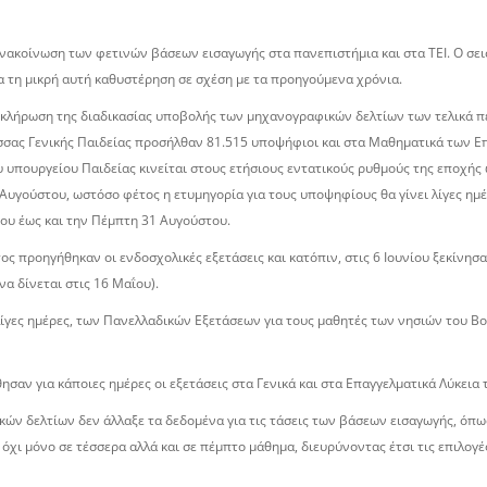
ανακοίνωση των φετινών βάσεων εισαγωγής στα πανεπιστήμια και στα ΤΕΙ. Ο σει
 τη μικρή αυτή καθυστέρηση σε σχέση με τα προηγούμενα χρόνια.
λοκλήρωση της διαδικασίας υποβολής των μηχανογραφικών δελτίων των τελικά π
ώσσας Γενικής Παιδείας προσήλθαν 81.515 υποψήφιοι και στα Μαθηματικά των 
του υπουργείου Παιδείας κινείται στους ετήσιους εντατικούς ρυθμούς της εποχή
Αυγούστου, ωστόσο φέτος η ετυμηγορία για τους υποψηφίους θα γίνει λίγες ημέ
ου έως και την Πέμπτη 31 Αυγούστου.
ς προηγήθηκαν οι ενδοσχολικές εξετάσεις και κατόπιν, στις 6 Ιουνίου ξεκίνησα
α δίνεται στις 16 Μαΐου).
ια λίγες ημέρες, των Πανελλαδικών Εξετάσεων για τους μαθητές των νησιών του
ησαν για κάποιες ημέρες οι εξετάσεις στα Γενικά και στα Επαγγελματικά Λύκεια
ν δελτίων δεν άλλαξε τα δεδομένα για τις τάσεις των βάσεων εισαγωγής, όπ
 όχι μόνο σε τέσσερα αλλά και σε πέμπτο μάθημα, διευρύνοντας έτσι τις επιλογέ