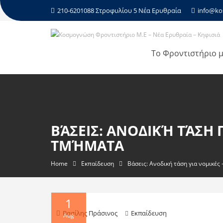
210-6201088 Στροφυλίου 5 Νέα Ερυθραία
info@ko
Το Φροντιστήριο 
ΒΆΣΕΙΣ: ΑΝΟΔΙΚΉ ΤΆΣΗ 
ΤΜΉΜΑΤΑ
Home
Εκπαίδευση
Βάσεις: Ανοδική τάση για νομικές 
1
Βασίλης Πράσινος
Εκπαίδευση
Aug