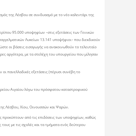
σμός της Λέσβου σε συνδυασμό με το νέο καλεντάρι της
ερίπου 95.000 υποψηφίων –στις εξετάσεις των Γενικών
Επαγγελματικών Λυκείων 13.141 υποψήφιοι– που διεκδικούν
ς ώστε οι βάσεις εισαγωγής να ανακοινωθούν το τελευταίο
ρες αργότερα, με τα στελέχη του υπουργείου που μίλησαν
ν οι πανελλαδικές εξετάσεις (πέρυσι συνέβη το
 Βορείου Αιγαίου λόγω του πρόσφατου καταστροφικού
 της Λέσβου, Χίου, Οινουσσών και Ψαρών.
ως προκύπτουν από τις επιδόσεις των υποψηφίων, καθώς
ς τους με τις σχολές και τα τμήματα ενός δεύτερου