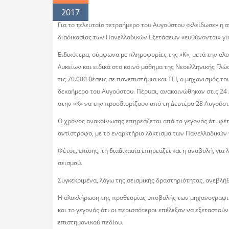
2017
Για το τελευταίο τετραήμερο του Αυγούστου «κλείδωσε» η 
διαδικασίας των Πανελλαδικών Εξετάσεων «ευθύνονται» για
Ειδικότερα, σύμφωνα με πληροφορίες της «Κ», μετά την ο
Λυκείων και ειδικά στο κοινό μάθημα της Νεοελληνικής Γλ
τις 70.000 θέσεις σε πανεπιστήμια και ΤΕΙ, ο μηχανισμός 
δεκαήμερο του Αυγούστου. Πέρυσι, ανακοινώθηκαν στις 24 
στην «Κ» να την προσδιορίζουν από τη Δευτέρα 28 Αυγούστ
Ο χρόνος ανακοίνωσης επηρεάζεται από το γεγονός ότι φέτο
αντίστροφο, με το εναρκτήριο λάκτισμα των Πανελλαδικών ν
Φέτος, επίσης, τη διαδικασία επηρεάζει και η αναβολή, γ
σεισμού.
Συγκεκριμένα, λόγω της σεισμικής δραστηριότητας, ανεβλήθ
Η ολοκλήρωση της προθεσμίας υποβολής των μηχανογραφικώ
και το γεγονός ότι οι περισσότεροι επέλεξαν να εξεταστούν
επιστημονικού πεδίου.