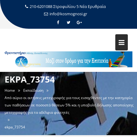
210-6201088 Στροφυλίου 5 Νέα Ερυθραία
info@kosmognosi.gr
EKPA_73754
Home
Εκπαίδευση
Από αύριο οι αιτήσεις μετεγγραφής για τους εισαχθέντες με την κατηγορία
των παθήσεων σε ποσοστό θέσεων 5% και η υποβολή δήλωσης αποποίησης
μετεγγραφής για τα αδέλφια φοιτητές
ekpa_73754