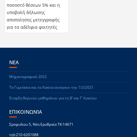
ποσοστό θέσεων 5% και η
υποβολή δήλωσης
αποποίησης μετεγγραφής
για τα αδέλφια φοιτητές
ΝΕΑ
Μηχανογραφικό 2022
Τα Γυμνάσια και τα Λύκεια ανοίγουν την 1/2/2021
Έναρξη θερινών μαθημάτων για τη Β’ και Γ’ Λυκείου
ΕΠΙΚΟΙΝΩΝΊΑ
Σροφυλίου 5, Νέα Ερυθραία ΤΚ:14671
τηλ:210-6201088