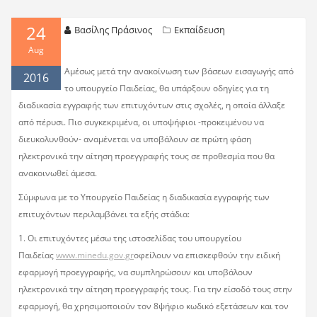
24
Βασίλης Πράσινος
Εκπαίδευση
Aug
Αμέσως μετά την ανακοίνωση των βάσεων εισαγωγής από
2016
το υπουργείο Παιδείας, θα υπάρξουν οδηγίες για τη
διαδικασία εγγραφής των επιτυχόντων στις σχολές, η οποία άλλαξε
από πέρυσι. Πιο συγκεκριμένα, οι υποψήφιοι -προκειμένου να
διευκολυνθούν- αναμένεται να υποβάλουν σε πρώτη φάση
ηλεκτρονικά την αίτηση προεγγραφής τους σε προθεσμία που θα
ανακοινωθεί άμεσα.
Σύμφωνα με το Υπουργείο Παιδείας η διαδικασία εγγραφής των
επιτυχόντων περιλαμβάνει τα εξής στάδια:
1. Οι επιτυχόντες μέσω της ιστοσελίδας του υπουργείου
Παιδείας
www.minedu.gov.gr
οφείλουν να επισκεφθούν την ειδική
εφαρμογή προεγγραφής, να συμπληρώσουν και υποβάλουν
ηλεκτρονικά την αίτηση προεγγραφής τους. Για την είσοδό τους στην
εφαρμογή, θα χρησιμοποιούν τον 8ψήφιο κωδικό εξετάσεων και τον