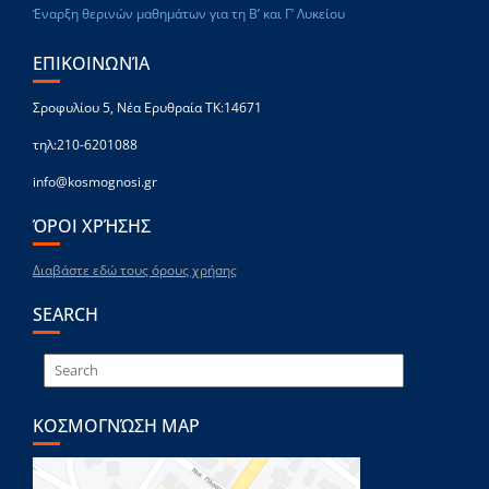
Έναρξη θερινών μαθημάτων για τη Β’ και Γ’ Λυκείου
ΕΠΙΚΟΙΝΩΝΊΑ
Σροφυλίου 5, Νέα Ερυθραία ΤΚ:14671
τηλ:210-6201088
info@kosmognosi.gr
ΌΡΟΙ ΧΡΉΣΗΣ
Διαβάστε εδώ τους όρους χρήσης
SEARCH
ΚΟΣΜΟΓΝΏΣΗ MAP