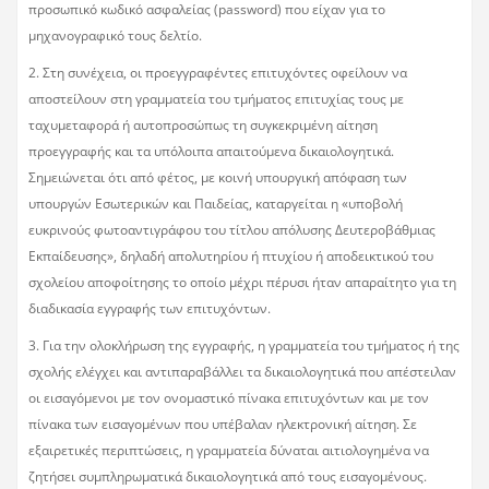
προσωπικό κωδικό ασφαλείας (password) που είχαν για το
μηχανογραφικό τους δελτίο.
2. Στη συνέχεια, οι προεγγραφέντες επιτυχόντες οφείλουν να
αποστείλουν στη γραμματεία του τμήματος επιτυχίας τους με
ταχυμεταφορά ή αυτοπροσώπως τη συγκεκριμένη αίτηση
προεγγραφής και τα υπόλοιπα απαιτούμενα δικαιολογητικά.
Σημειώνεται ότι από φέτος, με κοινή υπουργική απόφαση των
υπουργών Εσωτερικών και Παιδείας, καταργείται η «υποβολή
ευκρινούς φωτοαντιγράφου του τίτλου απόλυσης Δευτεροβάθμιας
Εκπαίδευσης», δηλαδή απολυτηρίου ή πτυχίου ή αποδεικτικού του
σχολείου αποφοίτησης το οποίο μέχρι πέρυσι ήταν απαραίτητο για τη
διαδικασία εγγραφής των επιτυχόντων.
3. Για την ολοκλήρωση της εγγραφής, η γραμματεία του τμήματος ή της
σχολής ελέγχει και αντιπαραβάλλει τα δικαιολογητικά που απέστειλαν
οι εισαγόμενοι με τον ονομαστικό πίνακα επιτυχόντων και με τον
πίνακα των εισαγομένων που υπέβαλαν ηλεκτρονική αίτηση. Σε
εξαιρετικές περιπτώσεις, η γραμματεία δύναται αιτιολογημένα να
ζητήσει συμπληρωματικά δικαιολογητικά από τους εισαγομένους.