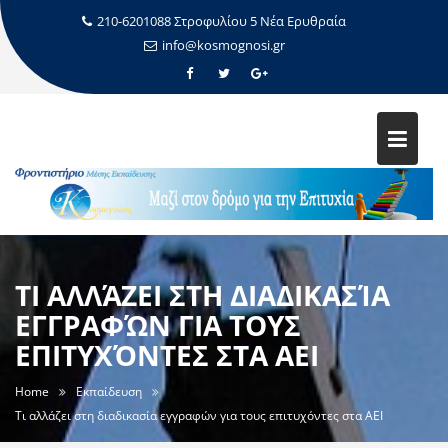
210-6201088 Στροφυλίου 5 Νέα Ερυθραία
info@kosmognosi.gr
ΤΙ ΑΛΛΆΖΕΙ ΣΤΗ ΔΙΑΔΙΚΑΣΊΑ
ΕΓΓΡΑΦΏΝ ΓΙΑ ΤΟΥΣ
ΕΠΙΤΥΧΌΝΤΕΣ ΣΤΑ ΑΕΙ
Home
Εκπαίδευση
Τι αλλάζει στη διαδικασία εγγραφών για τους επιτυχόντες στα ΑΕΙ