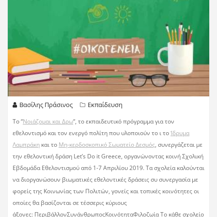
Βασίλης Πράσινος
Εκπαίδευση
To “
Νοιάζομαι και Δρω
“, το εκπαιδευτικό πρόγραμμα για τον
εθελοντισμό και τον ενεργό πολίτη που υλοποιούν το ι το
Ίδρυμα
Λαμπράκη
και το
Μη-κερδοσκοπικό Σωματείο Δεσμός
, συνεργάζεται με
την εθελοντική δράση Let’s Do it Greece, οργανώνοντας κοινή Σχολική
Εβδομάδα Εθελοντισμού από 1-7 Απριλίου 2019. Τα σχολεία καλούνται
να διοργανώσουν βιωματικές εθελοντικές δράσεις συ συνεργασία με
φορείς της Κοινωνίας των Πολιτών, γονείς και τοπικές κοινότητες οι
οποίες θα βασίζονται σε τέσσερις κύριους
άξονες: ΠεριβάλλονΣυνάνθρωποςΚοινότηταΦιλοζωία Το κάθε σχολείο