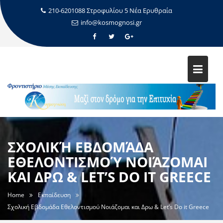
210-6201088 Στροφυλίου 5 Νέα Ερυθραία
info@kosmognosi.gr
ΣΧΟΛΙΚΉ ΕΒΔΟΜΆΔΑ
ΕΘΕΛΟΝΤΙΣΜΟΎ ΝΟΙΆΖΟΜΑΙ
ΚΑΙ ΔΡΩ & LET’S DO IT GREECE
Home
Εκπαίδευση
Σχολική Εβδομάδα Εθελοντισμού Νοιάζομαι και Δρω & Let’s Do it Greece