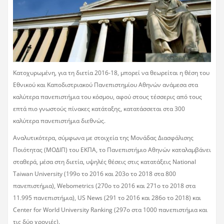
Κατοχυρωμένη, για τη διετία 2016-18, μπορεί να θεωρείται η θέση του
Εθνικού και Καποδιστριακού Πανεπιστημίου Αθηνών ανάμεσα στα
καλύτερα πανεπιστήμια του κόσμου, αφού στους τέσσερις από τους
επτά πιο γνωστούς πίνακες κατάταξης, κατατάσσεται στα 300
καλύτερα πανεπιστήμια διεθνώς.
Αναλυτικότερα, σύμφωνα με στοιχεία της Μονάδας Διασφάλισης
Ποιότητας (ΜΟΔΙΠ) του ΕΚΠΑ, το Πανεπιστήμιο Αθηνών καταλαμβάνει
σταθερά, μέσα στη διετία, υψηλές θέσεις στις κατατάξεις National
Taiwan University (199ο το 2016 και 203ο το 2018 στα 800
πανεπιστήμια), Webometrics (270ο το 2016 και 271ο το 2018 στα
11.995 πανεπιστήμια), US News (291 το 2016 και 286ο το 2018) και
Center for World University Ranking (297ο στα 1000 πανεπιστήμια και
τις δύο χρονιές).