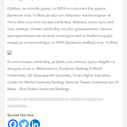
Εξάλλου, σε επίπεδο χώρας, το ΕΚΠΑ τα τελευταία δύο χρόνια
βρίσκεται στην 1η θέση μεταξύ των ελληνικών πανεπιστημίων σε
πέντε από τους επτά πίνακες κατάταξης. Μάλιστα, στους τρεις από
τους τέσσερις πίνακες κατάταξης που δεν χρησιμοποιούν έρευνες
ερωτηματολογίου και αντλούν τα στοιχεία από το διαδίκτυο χωρίς
επαφή με τα πανεπιστήμια, το ΕΚΠΑ βρίσκεται σταθερά στην 1η θέση.
Οι επτά πίνακες κατάταξης, με βάση τους οποίους έχουν εξαχθεί τα
στοιχεία, είναι οι: Webometrics, Academic Ranking of World
Universities, QS (Quacquarelli Symonds), Times Higher Education,
Center for World University Ranking, National Taiwan University και US
News – Best Global University Rankings.
http://tvxs.gr/news/paideia/stathera-sta-kalytera-toy-kosmoy-
panepistimi…
Spread the love