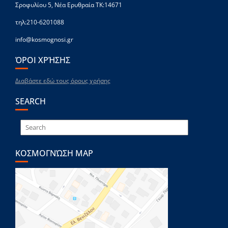
Σροφυλίου 5, Νέα Ερυθραία ΤΚ:14671
τηλ:210-6201088
info@kosmognosi.gr
ΌΡΟΙ ΧΡΉΣΗΣ
Διαβάστε εδώ τους όρους χρήσης
SEARCH
ΚΟΣΜΟΓΝΏΣΗ MAP