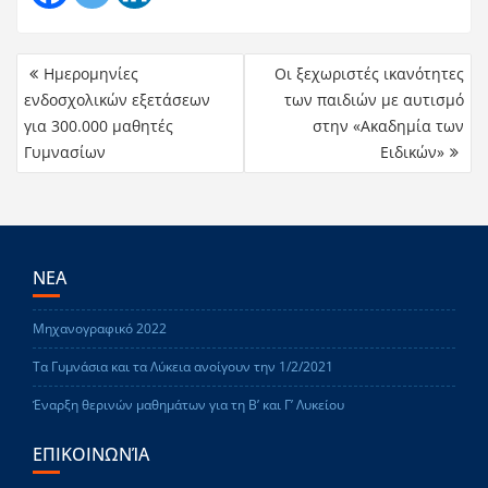
Ημερομηνίες
Οι ξεχωριστές ικανότητες
ενδοσχολικών εξετάσεων
των παιδιών με αυτισμό
για 300.000 μαθητές
στην «Ακαδημία των
Γυμνασίων
Ειδικών»
ΝΕΑ
Μηχανογραφικό 2022
Τα Γυμνάσια και τα Λύκεια ανοίγουν την 1/2/2021
Έναρξη θερινών μαθημάτων για τη Β’ και Γ’ Λυκείου
ΕΠΙΚΟΙΝΩΝΊΑ