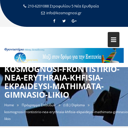
210-6201088 Στροφυλίου 5 Νέα Ερυθραία
info@kosmognosi.gr
KOSMOGNOSI-FRONTISTIRIO-
NEA-ERYTHRAIA-KHFISIA-
EKPAIDEYSI-MATHIMATA-
GIMNASIO-LIKIO
Home
Πρόγραμμα Σπουδών
(I.B.) Diploma
kosmognosi-frontistirio-nea-erythraia-khfisia-ekpaideysi-mathimata-gimnasio
likio