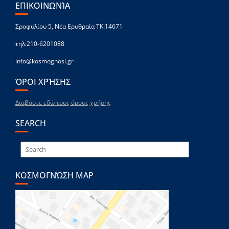
ΕΠΙΚΟΙΝΩΝΊΑ
Σροφυλίου 5, Νέα Ερυθραία ΤΚ:14671
τηλ:210-6201088
info@kosmognosi.gr
ΌΡΟΙ ΧΡΉΣΗΣ
Διαβάστε εδώ τους όρους χρήσης
SEARCH
ΚΟΣΜΟΓΝΏΣΗ MAP