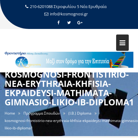
210-6201088 Στροφυλίου 5 Νέα Ερυθραία
info@kosmognosi.gr
KOSMOGNOSI-FRONTISTIRIO-
NEA-ERYTHRAIA-KHFISIA-
EKPAIDEYSI-MATHIMATA-
GIMNASIO-LIKIO-IB-DIPLOMA1
Home
Πρόγραμμα Σπουδών
(I.B.) Diploma
kosmognosi-frontistirio-nea-erythraia-khfisia-ekpaideysi-mathimata-gimnasio
likio-ib-diploma1