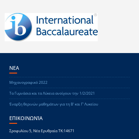
ΝΕΑ
Μηχανογραφικό 2022
Τα Γυμνάσια και τα Λύκεια ανοίγουν την 1/2/2021
Έναρξη θερινών μαθημάτων για τη Β’ και Γ’ Λυκείου
ΕΠΙΚΟΙΝΩΝΊΑ
Σροφυλίου 5, Νέα Ερυθραία ΤΚ:14671