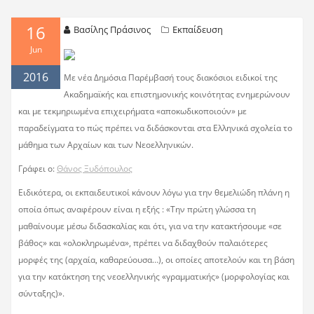
16
Βασίλης Πράσινος
Εκπαίδευση
Jun
2016
Με νέα Δημόσια Παρέμβασή τους διακόσιοι ειδικοί της
Ακαδημαϊκής και επιστημονικής κοινότητας ενημερώνουν
και με τεκμηριωμένα επιχειρήματα «αποκωδικοποιούν» με
παραδείγματα το πώς πρέπει να διδάσκονται στα Ελληνικά σχολεία το
μάθημα των Αρχαίων και των Νεοελληνικών.
Γράφει ο:
Θάνος Ξυδόπουλος
Ειδικότερα, οι εκπαιδευτικοί κάνουν λόγω για την θεμελιώδη πλάνη η
οποία όπως αναφέρουν είναι η εξής : «Την πρώτη γλώσσα τη
μαθαίνουμε μέσω διδασκαλίας και ότι, για να την κατακτήσουμε «σε
βάθος» και «ολοκληρωμένα», πρέπει να διδαχθούν παλαιότερες
μορφές της (αρχαία, καθαρεύουσα…), οι οποίες αποτελούν και τη βάση
για την κατάκτηση της νεοελληνικής «γραμματικής» (μορφολογίας και
σύνταξης)».