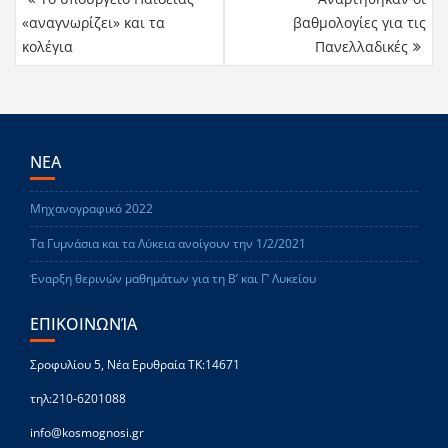
«αναγνωρίζει» και τα
βαθμολογίες για τις
κολέγια
Πανελλαδικές
ΝΕΑ
Μηχανογραφικό 2022
Τα Γυμνάσια και τα Λύκεια ανοίγουν την 1/2/2021
Έναρξη θερινών μαθημάτων για τη Β’ και Γ’ Λυκείου
ΕΠΙΚΟΙΝΩΝΊΑ
Σροφυλίου 5, Νέα Ερυθραία ΤΚ:14671
τηλ:210-6201088
info@kosmognosi.gr