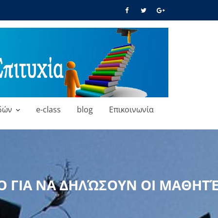
δών
e-class
blog
Επικοινωνία
Ό ΓΙΑ ΝΑ ΔΗΛΏΣΟΥΝ ΟΙ ΜΑΘΗΤΈ