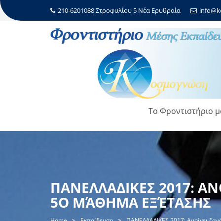
210-6201088 Στροφυλίου 5 Νέα Ερυθραία
info@k
Το Φροντιστήριο μ
ΠΑΝΕΛΛΑΔΙΚΕΣ 2017: Α
5Ο ΜΆΘΗΜΑ ΕΞΈΤΑΣΗΣ
Home
Εκπαίδευση
ΠΑΝΕΛΛΑΔΙΚΕΣ 2017: Ανοίγει ξανά