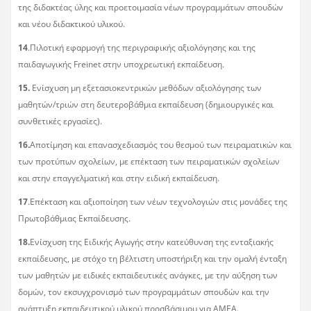
της διδακτέας ύλης και προετοιμασία νέων προγραμμάτων σπουδών
και νέου διδακτικού υλικού.
14
.Πιλοτική εφαρμογή της περιγραφικής αξιολόγησης και της
παιδαγωγικής Freinet στην υποχρεωτική εκπαίδευση.
15.
Ενίσχυση μη εξετασιοκεντρικών μεθόδων αξιολόγησης των
μαθητών/τριών στη δευτεροβάθμια εκπαίδευση (δημιουργικές και
συνθετικές εργασίες).
16.
Αποτίμηση και επανασχεδιασμός του θεσμού των πειραματικών και
των προτύπων σχολείων, με επέκταση των πειραματικών σχολείων
και στην επαγγελματική και στην ειδική εκπαίδευση.
17
.Επέκταση και αξιοποίηση των νέων τεχνολογιών στις μονάδες της
Πρωτοβάθμιας Εκπαίδευσης.
18.
Ενίσχυση της Ειδικής Αγωγής στην κατεύθυνση της ενταξιακής
εκπαίδευσης, με στόχο τη βέλτιστη υποστήριξη και την ομαλή ένταξη
των μαθητών με ειδικές εκπαιδευτικές ανάγκες, με την αύξηση των
δομών, τον εκσυγχρονισμό των προγραμμάτων σπουδών και την
ανάπτυξη εκπαιδευτικού υλικού προσβάσιμου για ΑΜΕΑ.