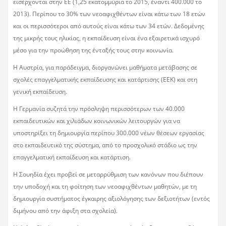
εισέρχονται στην ΕΕ (1,25 εκατομμύρια το 2015, έναντι 400.000 το
2013). Περίπου το 30% των νεοαφιχθέντων είναι κάτω των 18 ετών
και οι περισσότεροι από αυτούς είναι κάτω των 34 ετών. Δεδομένης
της μικρής τους ηλικίας, η εκπαίδευση είναι ένα εξαιρετικά ισχυρό
μέσο για την προώθηση της ένταξής τους στην κοινωνία.
Η Αυστρία, για παράδειγμα, διοργανώνει μαθήματα μετάβασης σε
σχολές επαγγελματικής εκπαίδευσης και κατάρτισης (ΕΕΚ) και στη
γενική εκπαίδευση.
Η Γερμανία συζητά την πρόσληψη περισσότερων των 40.000
εκπαιδευτικών και χιλιάδων κοινωνικών λειτουργών για να
υποστηρίξει τη δημιουργία περίπου 300.000 νέων θέσεων εργασίας
στο εκπαιδευτικό της σύστημα, από το προσχολικό στάδιο ως την
επαγγελματική εκπαίδευση και κατάρτιση.
Η Σουηδία έχει προβεί σε μεταρρύθμιση των κανόνων που διέπουν
την υποδοχή και τη φοίτηση των νεοαφιχθέντων μαθητών, με τη
δημιουργία συστήματος έγκαιρης αξιολόγησης των δεξιοτήτων (εντός
διμήνου από την άφιξη στα σχολεία).