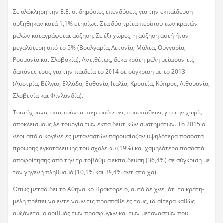
Σε ολόκληρη την Ε.Ε. οι δημόσιες επενδύσεις για την εκπαίδευση
αυξήθηκαν κατά 1,1% ετησίως. Στα δύο τρίτα περίπου των κρατών-
μελών καταγράφεται αύξηση. Σε έξι χώρες, η αύξηση αυτή ήταν
μεγαλύτερη από το 5% (Βουλγαρία, Λετονία, Μάλτα, Ουγγαρία,
Ρουμανία και Σλοβακία), Αντιθέτως, δέκα κράτη-μέλη μείωσαν τις
δαπάνες τους για την παιδεία το 2014 σε σύγκριση με το 2013
(Αυστρία, Βέλγιο, Ελλάδα, Εσθονία, Ιταλία, Κροατία, Κύπρος, Λιθουανία,
Σλοβενία και Φινλανδία).
Ταυτόχρονα, απαιτούνται περισσότερες προσπάθειες για την χωρίς
αποκλεισμούς λειτουργία των εκπαιδευτικών συστημάτων. Το 2015 οι
νέοι από οικογένειες μεταναστών παρουσίαζαν υψηλότερα ποσοστά
πρόωρης εγκατάλειψης του σχολείου (19%) και χαμηλότερα ποσοστά
αποφοίτησης από την τριτοβάθμια εκπαίδευση (36,4%) σε σύγκριση με
τον γηγενή πληθυσμό (10,1% και 39,4% αντίστοιχα).
Όπως μεταδίδει το Αθηναϊκό Πρακτορείο, αυτό δείχνει ότι τα κράτη-
μέλη πρέπει να εντείνουν τις προσπάθειές τους, ιδιαίτερα καθώς
αυξάνεται ο αριθμός των προσφύγων και των μεταναστών που