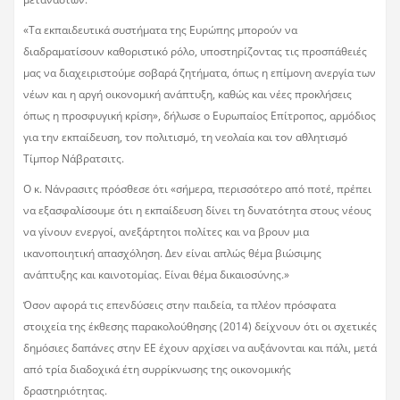
«Τα εκπαιδευτικά συστήματα της Ευρώπης μπορούν να
διαδραματίσουν καθοριστικό ρόλο, υποστηρίζοντας τις προσπάθειές
μας να διαχειριστούμε σοβαρά ζητήματα, όπως η επίμονη ανεργία των
νέων και η αργή οικονομική ανάπτυξη, καθώς και νέες προκλήσεις
όπως η προσφυγική κρίση», δήλωσε ο Ευρωπαίος Επίτροπος, αρμόδιος
για την εκπαίδευση, τον πολιτισμό, τη νεολαία και τον αθλητισμό
Τίμπορ Νάβρατσιτς.
Ο κ. Νάνρασιτς πρόσθεσε ότι «σήμερα, περισσότερο από ποτέ, πρέπει
να εξασφαλίσουμε ότι η εκπαίδευση δίνει τη δυνατότητα στους νέους
να γίνουν ενεργοί, ανεξάρτητοι πολίτες και να βρουν μια
ικανοποιητική απασχόληση. Δεν είναι απλώς θέμα βιώσιμης
ανάπτυξης και καινοτομίας. Είναι θέμα δικαιοσύνης.»
Όσον αφορά τις επενδύσεις στην παιδεία, τα πλέον πρόσφατα
στοιχεία της έκθεσης παρακολούθησης (2014) δείχνουν ότι οι σχετικές
δημόσιες δαπάνες στην ΕΕ έχουν αρχίσει να αυξάνονται και πάλι, μετά
από τρία διαδοχικά έτη συρρίκνωσης της οικονομικής
δραστηριότητας.