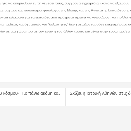
ν για να ακυρωθούν εν τη γενέσει τους, σύγχρονα εγχειρίδια, ικανά να εξάψου
νια, μάχιμοι και πολύπειροι φιλόλογοι της Μέσης και της Ανωτάτης Εκπαίδευση
νται ειλικρινά για τα εκπαιδευτικά πράγματα πρέπει να γνωρίζουν, και πολλοί
ια παιδεία, και όχι απλώς για “δεξιότητες” δεν χρειάζονται ούτε επιχειρήματα ο
ν σε μια χώρα που με τον έναν ή τον άλλον τρόπο επιμένει στην ευρωπαϊκή τη
υ κόσμου- Πιο πάνω ακόμη και
Σκίζει η Ιατρική Αθηνών στις δ