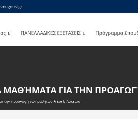
smognosi.gr
μας
ΠΑΝΕΛΛΑΔΙΚΕΣ ΕΞΕΤΑΣΕΙΣ
Πρόγραμμα Σπου
 ΜΑΘΉΜΑΤΑ ΓΙΑ ΤΗΝ ΠΡΟΑΓΩΓΉ 
α την προαγωγή των μαθητών Α΄ και Β΄ Λυκείου