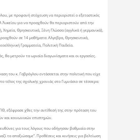
γλου, με προφανή στόχευση να περιοριστεί ο εξεταστικός
Α΄ Λυκείου για να προαχθούν θα περιοριστούν από την
, Χημεία, Θρησκευτικά, Ξένη Γλώσσα (αγγλικά ή γερμανικά),
α προαχθούν σε 14 μαθήματα: Αλγεβρα, Θρησκευτικά,
Νεοελληνική Γραμματεία, Πολιτική Παιδεία.
ς, θα μετρούν τα ωριαία διαγωνίσματα και οι εργασίες.
φαση του κ. Γαβρόγλου εντάσσεται στην πολιτική που είχε
το τέλος της σχολικής χρονιάς στο Γυμνάσιο σε τέσσερα:
ΑΠΘ, εξέφρασε χθες την αντίθεσή της στην πρόταση του
ών και κοινωνικών επιστημών.
 ευθύνες για τους λόγους που οδήγησαν βαθμιαία στην
ζί τα απαξιώσαμε”. Προθέσεις και κινήσεις για βελτίωση