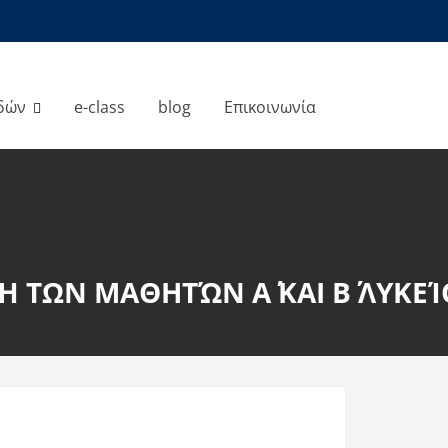
δών
e-class
blog
Επικοινωνία
ΤΩΝ ΜΑΘΗΤΏΝ Α΄ ΚΑΙ Β΄ ΛΥΚΕΊ