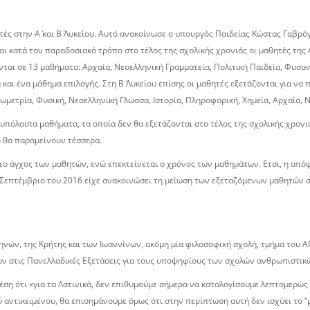
ές στην Α΄ και Β΄ Λυκείου. Αυτό ανακοίνωσε ο υπουργός Παιδείας Κώστας Γαβρό
ι κατά τον παραδοσιακό τρόπο στο τέλος της σχολικής χρονιάς οι μαθητές της 
νται σε 13 μαθήματα: Αρχαία, Νεοελληνική Γραμματεία, Πολιτική Παιδεία, Φυσική
 και ένα μάθημα επιλογής. Στη Β΄ Λυκείου επίσης οι μαθητές εξετάζονται για ν
εωμετρία, Φυσική, Νεοελληνική Γλώσσα, Ιστορία, Πληροφορική, Χημεία, Αρχαία, 
α υπόλοιπα μαθήματα, τα οποία δεν θα εξετάζονται στο τέλος της σχολικής χρονιά
ο θα παραμείνουν τέσσερα.
 το άγχος των μαθητών, ενώ επεκτείνεται ο χρόνος των μαθημάτων. Ετσι, η από
 Σεπτέμβριο του 2016 είχε ανακοινώσει τη μείωση των εξεταζόμενων μαθητών σ
θηνών, της Κρήτης και των Ιωαννίνων, ακόμη μία φιλοσοφική σχολή, τμήμα του 
ών στις Πανελλαδικές Εξετάσεις για τους υποψηφίους των σχολών ανθρωπιστικ
έση ότι «για τα Λατινικά, δεν επιθυμούμε σήμερα να καταλογίσουμε λεπτομερώς
ντικειμένου, θα επισημάνουμε όμως ότι στην περίπτωση αυτή δεν ισχύει το “μα