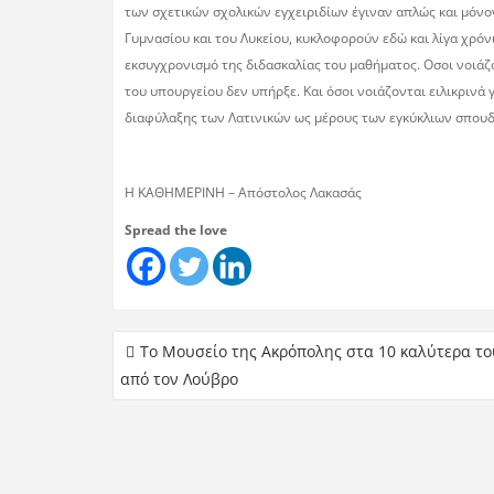
των σχετικών σχολικών εγχειριδίων έγιναν απλώς και μόνο
Γυμνασίου και του Λυκείου, κυκλοφορούν εδώ και λίγα χρό
εκσυγχρονισμό της διδασκαλίας του μαθήματος. Οσοι νοιάζο
του υπουργείου δεν υπήρξε. Και όσοι νοιάζονται ειλικρινά γ
διαφύλαξης των Λατινικών ως μέρους των εγκύκλιων σπουδώ
Η ΚΑΘΗΜΕΡΙΝΗ – Απόστολος Λακασάς
Spread the love
Το Μουσείο της Ακρόπολης στα 10 καλύτερα το
από τον Λούβρο