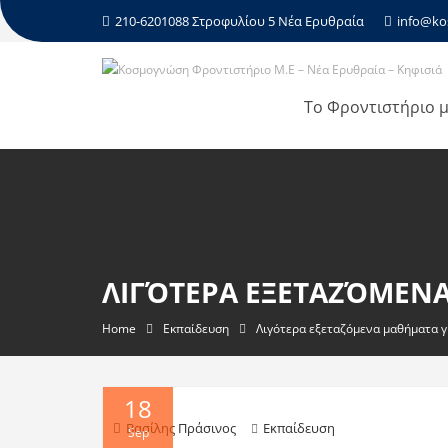
210-6201088 Στροφυλίου 5 Νέα Ερυθραία
info@ko
Το Φροντιστήριο 
ΛΙΓΌΤΕΡΑ ΕΞΕΤΑΖΌΜΕΝΑ
Home
Εκπαίδευση
Λιγότερα εξεταζόμενα μαθήματα γι
18
Βασίλης Πράσινος
Εκπαίδευση
Sep