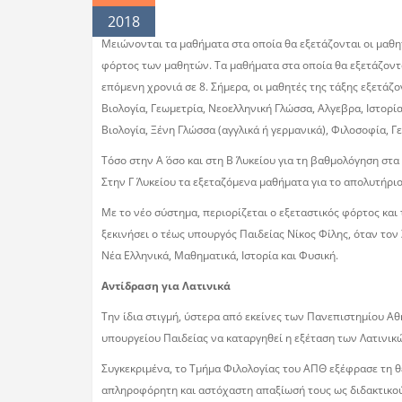
2018
Μειώνονται τα μαθήματα στα οποία θα εξετάζονται οι μαθητ
φόρτος των μαθητών. Τα μαθήματα στα οποία θα εξετάζοντα
επόμενη χρονιά σε 8. Σήμερα, οι μαθητές της τάξης εξετάζο
Βιολογία, Γεωμετρία, Νεοελληνική Γλώσσα, Αλγεβρα, Ιστορία
Βιολογία, Ξένη Γλώσσα (αγγλικά ή γερμανικά), Φιλοσοφία, Γ
Τόσο στην Α΄ όσο και στη Β΄ Λυκείου για τη βαθμολόγηση στ
Στην Γ΄ Λυκείου τα εξεταζόμενα μαθήματα για το απολυτήρι
Με το νέο σύστημα, περιορίζεται ο εξεταστικός φόρτος και
ξεκινήσει ο τέως υπουργός Παιδείας Νίκος Φίλης, όταν τον
Νέα Ελληνικά, Μαθηματικά, Ιστορία και Φυσική.
Αντίδραση για Λατινικά
Την ίδια στιγμή, ύστερα από εκείνες των Πανεπιστημίου Α
υπουργείου Παιδείας να καταργηθεί η εξέταση των Λατινικ
Συγκεκριμένα, το Τμήμα Φιλολογίας του ΑΠΘ εξέφρασε τη θ
απληροφόρητη και αστόχαστη απαξίωσή τους ως διδακτικού α