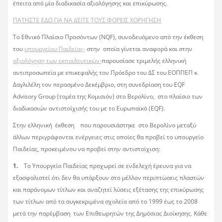
έπειτα από μία διαδικασία αξιολόγησης και επικύρωσης.
ΠΑΤΗΣΤΕ ΕΔΩ ΓΙΑ ΝΑ ΔΕΙΤΕ ΤΟΥΣ ΦΟΡΕΙΣ ΧΟΡΗΓΗΣΗ
Το Εθνικό Πλαίσιο Προσόντων (NQF), συνοδευόμενο από την έκθεση
του
υπουργείου Παιδείας-
στην οποία γίνεται αναφορά και στην
αξιολόγηση των εκπαιδευτικών-
παρουσίασε τριμελής ελληνική
αντιπροσωπεία με επικεφαλής τον Πρόεδρο του ΔΣ του ΕΟΠΠΕΠ κ.
Δαγλιλέλη τον περασμένο Δεκέμβριο, στη συνεδρίαση του EQF
Advisory Group (τομέα της Κομισιόν) στο Βερολίνο, στο πλαίσιο των
διαδικασιών αντιστοίχισής του με το Ευρωπαϊκό (EQF).
Στην ελληνική έκθεση που παρουσιάστηκε στο Βερολίνο μεταξύ
άλλων περιγράφονται ενέργειες στις οποίες θα προβεί το υπουργείο
Παιδείας, προκειμένου να προβεί στην αντιστοίχιση:
1.
Το Υπουργείο Παιδείας προχωρεί σε ενδελεχή έρευνα για να
εξασφαλιστεί ότι δεν θα υπάρξουν στο μέλλον περιπτώσεις πλαστών
και παράνομων τίτλων και αναζητεί λύσεις εξέτασης της επικύρωσης
των τίτλων από τα συγκεκριμένα σχολεία από το 1999 έως το 2008
μετά την παρέμβαση των Επιθεωρητών της Δημόσιας Διοίκησης. Κάθε