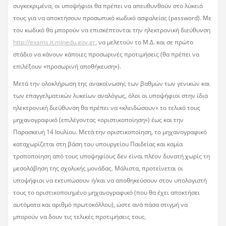
συγκεκριμένα, οι υποψήφιοι θα πρέπει να απευθυνθούν στο λύκειό
τους για να αποκτήσουν προσωπικό κωδικό ασφαλείας (password). Με
τον κωδικό θα μπορούν να επισκέπτονται την ηλεκτρονική διεύθυνση
http://exams.it.minedu.gov.gr
, να μελετούν το Μ.Δ. και σε πρώτο
στάδιο να κάνουν κάποιες προσωρινές προτιμήσεις (θα πρέπει να
επιλέξουν «προσωρινή αποθήκευση»).
Μετά την ολοκλήρωση της ανακοίνωσης των βαθμών των γενικών και
των επαγγελματικών λυκείων αναλόγως, όλοι οι υποψήφιοι στην ίδια
ηλεκτρονική διεύθυνση θα πρέπει να «κλειδώσουν» το τελικό τους
μηχανογραφικό (επιλέγοντας «οριστικοποίηση») έως και την
Παρασκευή 14 Ιουλίου. Μετά την οριστικοποίηση, το μηχανογραφικό
καταχωρίζεται στη βάση του υπουργείου Παιδείας και καμία
τροποποίηση από τους υποψηφίους δεν είναι πλέον δυνατή χωρίς τη
μεσολάβηση της σχολικής μονάδας. Μάλιστα, προτείνεται οι
υποψήφιοι να εκτυπώσουν ή/και να αποθηκεύσουν στον υπολογιστή
τους το οριστικοποιημένο μηχανογραφικό (που θα έχει αποκτήσει
αυτόματα και αριθμό πρωτοκόλλου), ώστε ανά πάσα στιγμή να
μπορούν να δουν τις τελικές προτιμήσεις τους.