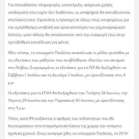
Για οποιαδήποτε πληροφορία, υποστήριξη, ακόμα και χρήση
υπολογιστή που τυχόν δεν διαθέτουν, οι υποψήφιοι θα απευθύνονται
στα λύκειά τους. Εφιστάται η προσοχή σε όλους τους υποψηφίους για
την εμπρόθεσμη υποβολή και οριστικοποίηση του μηχανογραφικού
δελτίου, γιατί αλλιώς θα αποκλειστούν από την εισαγωγή τους στην
τριτοβάθμια εκπαίδευση για φέτος.
Χθες επίσης, το υπουργείο Παιδείας ανακοίνωσε τι μέλλει γενέσθαι με
τις εξετάσεις των μαθητών που αναβλήθηκαν εξαιτίας του σεισμού
στη Λέσβου. Συγκεκριμένα, οι εξετάσεις για τα ΓΕΛ θα διεξαχθούν το
Σάββατο 1 Ιουλίου και τη Δευτέρα 3 Ιουλίου, με ώρα εξέτασης στις 4
μ.μ.
Οι εξετάσεις για τα ΕΠΑΛ θα διεξαχθούν την Τετάρτη 28 Ιουνίου, την
Πέμπτη 29 Ιουνίου και την Παρασκευή 30 Ιουνίου, με ώρα εξέτασης
στις 5 μ.μ.
Τέλος, κατά 9% αυξάνεται ο αριθμός των ειδικοτήτων που θα
λειτουργήσουν στα επαγγελματικά λύκεια της χώρας την επόμενη
σχολική χρονιά. Οπως ανέφερε χθες το υπουργείο Παιδείας, το 2016-