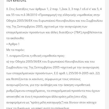
ΤΟΥ ΚΡΑΤΟΥΣ
ΙΙ. Στις διατάξεις των άρθρων 1, 2 παρ. 1,2και 3, 3 παρ.1 εδ.α’-ε’ και 5, 4
και 55 του π.δ 38/2010 «Προσαρμογή της ελληνικής νομοθεσίας στην
Οδηγία 2005/36/ΕΚ του Ευρωπαϊκού Κοινοβουλίου και του Συμβουλίου
της 7ης Σεπτεμβρίου 2005, σχετικά με την αναγνώριση των
επαγγελματικών προσόντων και άλλες διατάξεις» (78Α’),προβλέπονται
τα ακόλουθα:
« Άρθρο 1
Με το παρόν:
1. εναρμονίζεται η εθνική νομοθεσία προς:
α) την Οδηγία 2005/36/ΕΚ του Ευρωπαϊκού Κοινοβουλίου και του
Συμβουλίου της 7ης Σεπτεμβρίου 2005 «σχετικά με την αναγνώριση
των επαγγελματικών προσόντων», Ε.Ε αριθ. L 255/30-9-2005 σελ. 22)
και θεσπίζονται οι κανόνες, σύμφωνα με τους οποίους
αναγνωρίζονται, για την ανάληψη και την άσκηση νομοθετικά
ρυθμιζόμενου επαγγέλματος, τα επαγγελματικά προσόντα που έχουν
αποκτηθεί σε ένα ή περισσότερα άλλα κράτη μέλη (στο εξής
αναφερόμενα ως “κράτη μέλη καταγωγής”) και δίνουν στον κάτοχο
τους το δικαίωμα, να ασκεί αυτό το επάγγελμα.