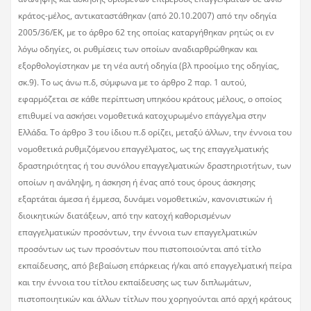
κράτος-μέλος, αντικαταστάθηκαν (από 20.10.2007) από την οδηγία
2005/36/ΕΚ, με το άρθρο 62 της οποίας καταργήθηκαν ρητώς οι εν
λόγω οδηγίες, οι ρυθμίσεις των οποίων αναδιαρθρώθηκαν και
εξορθολογίστηκαν με τη νέα αυτή οδηγία (βλ προοίμιο της οδηγίας,
σκ.9). Το ως άνω π.δ, σύμφωνα με το άρθρο 2 παρ. 1 αυτού,
εφαρμόζεται σε κάθε περίπτωση υπηκόου κράτους μέλους, ο οποίος
επιθυμεί να ασκήσει νομοθετικά κατοχυρωμένο επάγγελμα στην
Ελλάδα. Το άρθρο 3 του ίδιου π.δ ορίζει, μεταξύ άλλων, την έννοια του
νομοθετικά ρυθμιζόμενου επαγγέλματος, ως της επαγγελματικής
δραστηριότητας ή του συνόλου επαγγελματικών δραστηριοτήτων, των
οποίων η ανάληψη, η άσκηση ή ένας από τους όρους άσκησης
εξαρτάται άμεσα ή έμμεσα, δυνάμει νομοθετικών, κανονιστικών ή
διοικητικών διατάξεων, από την κατοχή καθορισμένων
επαγγελματικών προσόντων, την έννοια των επαγγελματικών
προσόντων ως των προσόντων που πιστοποιούνται από τίτλο
εκπαίδευσης, από βεβαίωση επάρκειας ή/και από επαγγελματική πείρα
και την έννοια του τίτλου εκπαίδευσης ως των διπλωμάτων,
πιστοποιητικών και άλλων τίτλων που χορηγούνται από αρχή κράτους