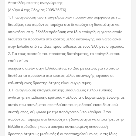
Αποτελέσματα της αναγνώρισης
(Άρθρο 4 της Οδηγίας 2005/36/ΕΚ)
1. Η αναγνώριση των επαγγελματικών προσόντων σύμφωνα με τις
διατάξεις του παρόντος παρέχει στο δικαιούχο τη δυνατότητα να
αποκτήσει στην Ελλάδα πρόσβαση στο ίδιο επάγγελμα, για το οποίο
διαθέτει τα προσόντα στο κράτος μέλος καταγωγής, και να το ασκεί
στην Ελλάδα υπό τις ίδιες προϋποθέσεις με τους Έλληνες υπηκόους.
2. Για τους σκοπούς του παρόντος διατάγματος, το επάγγελμα που
επιθυμεί να
ασκήσει ο αιτών στην Ελλάδα είναι το ίδιο με εκείνο, για το οποίο
διαθέτει τα προσόντα στο κράτος μέλος καταγωγής, εφόσον οι
καλυπτόμενες δραστηριότητες είναι συγκρίσιμες.
3. Η αναγνώριση επαγγελματικής ισοδυναμίας τίτλου τυπικής
ανώτατης εκπαίδευσης κράτους – μέλους της Ευρωπαϊκής Ενωσης με
αυτόν που απονέμεται στο πλαίσιο του ημεδαπού εκπαιδευτικού
συστήματος, σύμφωνα με την παράγραφο 3 του άρθρου 2 του
παρόντος, παρέχει στο δικαιούχο τη δυνατότητα να αποκτήσει στην
Ελλάδα πρόσβαση και να ασκήσει συγκεκριμένη οικονομική
δραστηριότητα ως μισθωτός ή αυτοαπασχολούμενος με τις ίδιες