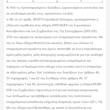
4……………………………5…………………………6…………………………7………………………»
ΙΙΙ. Από τις προαναφερόμενες διατάξεις, ερμηνευόμενες αυτοτελώς και
σε συνδυασμό μεταξύ τους, προκύπτουν τα εξής:
α. Με τo υπ’ αριθμ. 38/2010 προεδρικό διάταγμα, προσαρμόστηκε η
ελληνική νομοθεσία στην οδηγία 2005/36/ΕΚ του Ευρωπαϊκού
Κοινοβουλίου και του Συμβουλίου της 7ης Σεπτεμβρίου 2005 (ΕΕL
255) που αφορά την αναγνώριση των επαγγελματικών προσόντων. Με
την εν λόγω οδηγία θεσπίζονται κανόνες, βάσει των οποίων τα
επαγγελματικά προσόντα που έχουν αποκτηθεί σε ένα ή περισσότερα
κράτη-μέλη (κράτη- μέλη καταγωγής) αναγνωρίζονται για την ανάληψη
και την άσκηση νομοθετικά κατοχυρωμένου επαγγέλματος και
παρέχουν το δικαίωμα στον κάτοχό τους να ασκεί αυτό το επάγγελμα
σε άλλο κράτος μέλος. Κατ’ επίκληση των διατάξεων των άρθρων 46,
53 παράγραφος 1 και 62 της Συνθήκης (τότε άρθρων 49, 57
παράγραφος 1 και 66, αντίστοιχα), εκδόθηκε αρχικώς η οδηγία 89/48/
ΕΟΚ του Συμβουλίου «σχετικά με ένα γενικό σύστημα αναγνώρισης
των διπλωμάτων τριτοβάθμιας εκπαίδευσης που πιστοποιούν
επαγγελματική εκπαίδευση ελάχιστης διάρκειας τριών ετών» (ΕΕ L 19).
Με την οδηγία αυτή θεσπίσθηκε, με σκοπό τη διευκόλυνση της