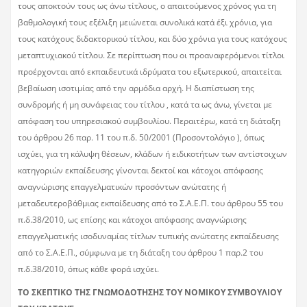
τους αποκτούν τους ως άνω τίτλους, ο απαιτούμενος χρόνος για τη
βαθμολογική τους εξέλιξη μειώνεται συνολικά κατά έξι χρόνια, για
τους κατόχους διδακτορικού τίτλου, και δύο χρόνια για τους κατόχους
μεταπτυχιακού τίτλου. Σε περίπτωση που οι προαναφερόμενοι τίτλοι
προέρχονται από εκπαιδευτικά ιδρύματα του εξωτερικού, απαιτείται
βεβαίωση ισοτιμίας από την αρμόδια αρχή. Η διαπίστωση της
συνδρομής ή μη συνάφειας του τίτλου , κατά τα ως άνω, γίνεται με
απόφαση του υπηρεσιακού συμβουλίου. Περαιτέρω, κατά τη διάταξη
του άρθρου 26 παρ. 11 του π.δ. 50/2001 (Προσοντολόγιο ), όπως
ισχύει, για τη κάλυψη θέσεων, κλάδων ή ειδικοτήτων των αντίστοιχων
κατηγοριών εκπαίδευσης γίνονται δεκτοί και κάτοχοι απόφασης
αναγνώρισης επαγγελματικών προσόντων ανώτατης ή
μεταδευτεροβάθμιας εκπαίδευσης από το Σ.Α.Ε.Π. του άρθρου 55 του
π.δ.38/2010, ως επίσης και κάτοχοι απόφασης αναγνώρισης
επαγγελματικής ισοδυναμίας τίτλων τυπικής ανώτατης εκπαίδευσης
από το Σ.Α.Ε.Π., σύμφωνα με τη διάταξη του άρθρου 1 παρ.2 του
π.δ.38/2010, όπως κάθε φορά ισχύει.
ΤΟ ΣΚΕΠΤΙΚΟ ΤΗΣ ΓΝΩΜΟΔΟΤΗΣΗΣ ΤΟΥ ΝΟΜΙΚΟΥ ΣΥΜΒΟΥΛΙΟΥ