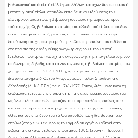
βαθμολογική κατάταξη ή εξέλιξη υπαλλήλων, κατόχων διδακτορικού ή
μεταπτυχιακού τίτλου σπουδών εκπαιδευτικού ιδρύματος του
εξωτερικού, απαιτείται η βεβαίωση ισοτιμίας της αρμόδιας προς
τούτο αρχής. Ως βεβαίωση ισοτιμίας του αλλοδαπού τίτλου σπουδών
στην προκείμενη διάταξη νοείται, όπως προκύπτει από τη σαφή
διατύπωση του χαρακτηρισμού της βεβαίωσης, εκείνη που εκδίδεται
στο πλαίσιο της ακαδημαϊκής αναγνώρισης του τίτλου αυτού
(βεβαίωση ισοτιμίας) και όχι της αναγνώρισης της επαγγελματικής του
ισοδυναμίας, δηλαδή, κατά τα νυν ισχύοντα, η βεβαίωση ισοτιμίας που
χορηγείται από τον Δ.Ο.Α.Τ.Α.Π. ή, πριν την σύστασή του, από το
Διαπανεπιστημιακό Κέντρο Αναγνωρίσεως Τίτλων Σπουδών της
Αλλοδαπής (Δ.Ι.Κ.Α.Τ.Σ.Α.) του ν. 741/1977. Τούτο, διότι μόνο κατά τη
διαδικασία έρευνας της ύπαρξης ή μη της ακαδημαϊκής ισοτιμίας του
ως άνω τίτλου σπουδών εξετάζονται οι προϋποθέσεις εκείνες που
κατά νόμον πρέπει να συντρέχουν ως στοιχεία της επιστημονικής
αξίας και του επιπέδου του τίτλου σπουδών και η διαπίστωση των
οποίων (στοιχείων) εκ μέρους του αρμοδίου οργάνου οδηγεί στην
έκδοση της οικείας βεβαίωσης ισοτιμίας. (βλ Δ. Στράνη-Ι. Πρασσά, Η
Αναγνώριση Αλλοδαπών Ακαδημαϊκών Διπλωμάτων, σελ 44,45και