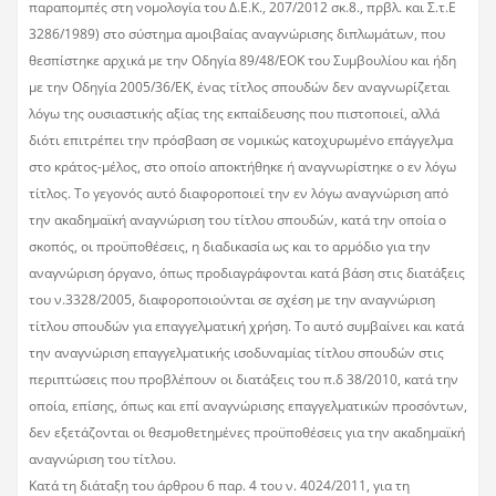
παραπομπές στη νομολογία του Δ.Ε.Κ., 207/2012 σκ.8., πρβλ. και Σ.τ.Ε
3286/1989) στο σύστημα αμοιβαίας αναγνώρισης διπλωμάτων, που
θεσπίστηκε αρχικά με την Οδηγία 89/48/ΕΟΚ του Συμβουλίου και ήδη
με την Οδηγία 2005/36/ΕΚ, ένας τίτλος σπουδών δεν αναγνωρίζεται
λόγω της ουσιαστικής αξίας της εκπαίδευσης που πιστοποιεί, αλλά
διότι επιτρέπει την πρόσβαση σε νομικώς κατοχυρωμένο επάγγελμα
στο κράτος-μέλος, στο οποίο αποκτήθηκε ή αναγνωρίστηκε ο εν λόγω
τίτλος. Το γεγονός αυτό διαφοροποιεί την εν λόγω αναγνώριση από
την ακαδημαϊκή αναγνώριση του τίτλου σπουδών, κατά την οποία ο
σκοπός, οι προϋποθέσεις, η διαδικασία ως και το αρμόδιο για την
αναγνώριση όργανο, όπως προδιαγράφονται κατά βάση στις διατάξεις
του ν.3328/2005, διαφοροποιούνται σε σχέση με την αναγνώριση
τίτλου σπουδών για επαγγελματική χρήση. Το αυτό συμβαίνει και κατά
την αναγνώριση επαγγελματικής ισοδυναμίας τίτλου σπουδών στις
περιπτώσεις που προβλέπουν οι διατάξεις του π.δ 38/2010, κατά την
οποία, επίσης, όπως και επί αναγνώρισης επαγγελματικών προσόντων,
δεν εξετάζονται οι θεσμοθετημένες προϋποθέσεις για την ακαδημαϊκή
αναγνώριση του τίτλου.
Κατά τη διάταξη του άρθρου 6 παρ. 4 του ν. 4024/2011, για τη