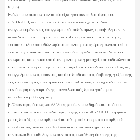
85,86).
Ενόψει του σκοπού, τον οποίο εξυπηρετούν οι διατάξεις του
π.δ.38/2010, όσον αφορά τα δικαιώματα κατόχων τίτλων
αναγνωρισμένων ως επαγγελματικά ισοδύναμων, προσβολή των εν
λόγω δικαιωμάτων προκύπτει σε κάθε περίπτωση που ο κάτοχος
τέτοιου τίτλου σπουδών υφίσταται άνιση μεταχείριση, συγκριτικά με
τον κάτοχο συγκρίσιμου τίτλου σπουδών ημεδαπού εκπαιδευτικού
ιδρύματος και ειδικότερα όταν η άνιση αυτή μεταχείριση εκδηλώνεται
στην περίπτωση εκτίμησης του επαγγελματικά ισοδύναμου τίτλου, ως
επαγγελματικού προσόντος, κατά τη διαδικασία πρόσβασης ή εξέτασης
της ικανοποίησης των όρων και προϋποθέσεων, που σχετίζονται με
την άσκηση συγκεκριμένης επαγγελματικής δραστηριότητας
νομοθετικά ρυθμιζόμενης.
β. Όσον αφορά τους υπαλλήλους φορέων του δημόσιου τομέα, οι
οποίοι εμπίπτουν στο πεδίο εφαρμογής του ν. 4024/2011, σύμφωνα
με τις διατάξεις του άρθρου 4 αυτού, η απόκτηση κατά το άρθρο 6
παρ.4 του ως άνω νόμου βαθμολογικού πλεονεκτήματος και
συνακόλουθα μισθολογικού συνιστά προϋπόθεση άσκησης της