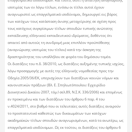
επαγγελματικά ισοδύναμων. Και τούτο, διότι η απαίτηση αναγνώρισης
ισοτιμίας των εν λόγω τίτλων, ενόσω οι τίτλοι αυτοί έχουν
αναγνωριστεί ως επαγγελματικά ισοδύναμοι, δημιουργεί εις βάρος
των κατόχων τους κατάσταση άνισης μεταχείρισης σε σχέση προς
τους κατόχους συγκρίσιμων τίτλων σπουδών τυπικής ανώτατης
εκπαίδευσης ελληνικού εκπαιδευτικού ιδρύματος, δοθέντος ότι
απαιτεί από αυτούς τη συνδρομή μιας επιπλέον προϋπόθεσης
(αναγνώρισης ισοτιμίας του τίτλου) κατά την άσκηση της
δραστηριότητας του υπαλλήλου σε φορέα του δημόσιου τομέα.
Οι διατάξεις του π.δ. 38/2010, ως διατάξεις αυξημένης τυπικής ισχύος,
λόγω προσαρμογής με αυτές της ελληνικής νομοθεσίας προς την
Οδηγία 2005/36/ΕΚ, υπερισχύουν των διατάξεων κοινών νόμων και
κανονιστικών πράξεων (Βλ. Ε. Σπηλιωτόπουλου: Εγχειρίδιο
Διοικητικού Δικαίου 2007, τόμ.Ι σελ.89, Ν.Σ.Κ. 336/2006) και επομένως
εν προκειμένω και των διατάξεων του άρθρου 6 παρ. 4 του
ν.4024/2011, στο βαθμό που οι τελευταίες αυτές διατάξεις αναιρούν
το προστατευτικό καθεστώς των δικαιωμάτων των κατόχων
ακαδημαϊκών τίτλων σπουδών αναγνωρισμένων, κατά τα ανωτέρω, ως
επαγγελματικά ισοδύναμων. Ως εκ τούτου, οι διατάξεις του άρθρου 6