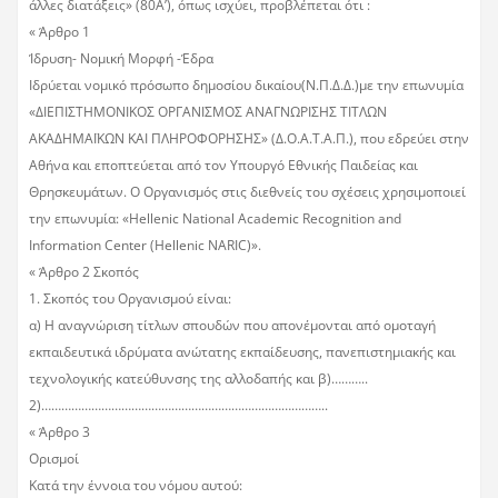
άλλες διατάξεις» (80Α’), όπως ισχύει, προβλέπεται ότι :
« Άρθρο 1
Ίδρυση- Νομική Μορφή -Έδρα
Ιδρύεται νομικό πρόσωπο δημοσίου δικαίου(Ν.Π.Δ.Δ.)με την επωνυμία
«ΔΙΕΠΙΣΤΗΜΟΝΙΚΟΣ ΟΡΓΑΝΙΣΜΟΣ ΑΝΑΓΝΩΡΙΣΗΣ ΤΙΤΛΩΝ
ΑΚΑΔΗΜΑΪΚΩΝ ΚΑΙ ΠΛΗΡΟΦΟΡΗΣΗΣ» (Δ.Ο.Α.Τ.Α.Π.), που εδρεύει στην
Αθήνα και εποπτεύεται από τον Υπουργό Εθνικής Παιδείας και
Θρησκευμάτων. Ο Οργανισμός στις διεθνείς του σχέσεις χρησιμοποιεί
την επωνυμία: «Hellenic National Academic Recognition and
Information Center (Hellenic NARIC)».
« Άρθρο 2 Σκοπός
1. Σκοπός του Οργανισμού είναι:
α) Η αναγνώριση τίτλων σπουδών που απονέμονται από ομοταγή
εκπαιδευτικά ιδρύματα ανώτατης εκπαίδευσης, πανεπιστημιακής και
τεχνολογικής κατεύθυνσης της αλλοδαπής και β)………..
2)…………………………………………………………………………..
« Άρθρο 3
Ορισμοί
Κατά την έννοια του νόμου αυτού: