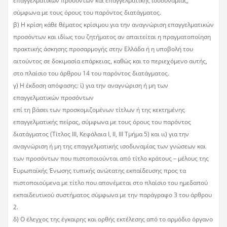
επαγγελματικών προσόντων και επαγγελματικής ισοδυναμίας,
σύμφωνα με τους όρους του παρόντος διατάγματος.
β) Η κρίση κάθε θέματος κρίσιμου για την αναγνώριση επαγγελματικών
προσόντων και ιδίως του ζητήματος αν απαιτείται η πραγματοποίηση
πρακτικής άσκησης προσαρμογής στην Ελλάδα ή η υποβολή του
αιτούντος σε δοκιμασία επάρκειας, καθώς και το περιεχόμενο αυτής,
στο πλαίσιο του άρθρου 14 του παρόντος διατάγματος.
γ) Η έκδοση απόφασης: ί) για την αναγνώριση ή μη των
επαγγελματικών προσόντων
επί τη βάσει των προσκομιζομένων τίτλων ή της κεκτημένης
επαγγελματικής πείρας, σύμφωνα με τους όρους του παρόντος
διατάγματος (Τίτλος III, Κεφάλαια Ι, II, III Τμήμα 5) και ιι) για την
αναγνώριση ή μη της επαγγελματικής ισοδυναμίας των γνώσεων και
των προσόντων που πιστοποιούνται από τίτλο κράτους – μέλους της
Ευρωπαϊκής Ένωσης τυπικής ανώτατης εκπαίδευσης προς τα
πιστοποιούμενα με τίτλο που απονέμεται στο πλαίσιο του ημεδαπού
εκπαιδευτικού συστήματος σύμφωνα με την παράγραφο 3 του άρθρου
2.
δ) Ο έλεγχος της έγκαιρης και ορθής εκτέλεσης από το αρμόδιο όργανο