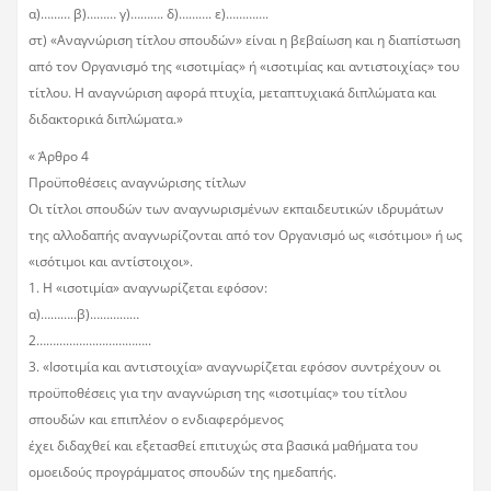
α)……… β)……… γ)………. δ)………. ε)………….
στ) «Αναγνώριση τίτλου σπουδών» είναι η βεβαίωση και η διαπίστωση
από τον Οργανισμό της «ισοτιμίας» ή «ισοτιμίας και αντιστοιχίας» του
τίτλου. Η αναγνώριση αφορά πτυχία, μεταπτυχιακά διπλώματα και
διδακτορικά διπλώματα.»
« Άρθρο 4
Προϋποθέσεις αναγνώρισης τίτλων
Οι τίτλοι σπουδών των αναγνωρισμένων εκπαιδευτικών ιδρυμάτων
της αλλοδαπής αναγνωρίζονται από τον Οργανισμό ως «ισότιμοι» ή ως
«ισότιμοι και αντίστοιχοι».
1. Η «ισοτιμία» αναγνωρίζεται εφόσον:
α)………..β)……………
2……………………………..
3. «Ισοτιμία και αντιστοιχία» αναγνωρίζεται εφόσον συντρέχουν οι
προϋποθέσεις για την αναγνώριση της «ισοτιμίας» του τίτλου
σπουδών και επιπλέον ο ενδιαφερόμενος
έχει διδαχθεί και εξετασθεί επιτυχώς στα βασικά μαθήματα του
ομοειδούς προγράμματος σπουδών της ημεδαπής.