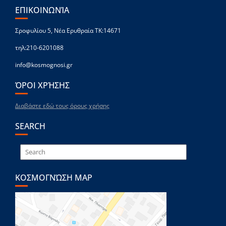
ΕΠΙΚΟΙΝΩΝΊΑ
Σροφυλίου 5, Νέα Ερυθραία ΤΚ:14671
τηλ:210-6201088
info@kosmognosi.gr
ΌΡΟΙ ΧΡΉΣΗΣ
Διαβάστε εδώ τους όρους χρήσης
SEARCH
ΚΟΣΜΟΓΝΏΣΗ MAP