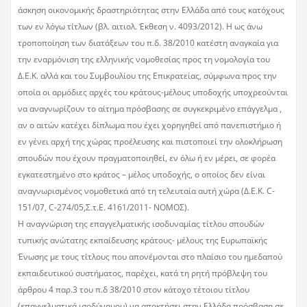
άσκηση οικονομικής δραστηριότητας στην Ελλάδα από τους κατόχους
των εν λόγω τίτλων (βλ. αιτιολ. Έκθεση ν. 4093/2012). Η ως άνω
τροποποίηση των διατάξεων του π.δ. 38/2010 κατέστη αναγκαία για
την εναρμόνιση της ελληνικής νομοθεσίας προς τη νομολογία του
Δ.Ε.Κ. αλλά και του Συμβουλίου της Επικρατείας, σύμφωνα προς την
οποία οι αρμόδιες αρχές του κράτους-μέλους υποδοχής υποχρεούνται
να αναγνωρίζουν το αίτημα πρόσβασης σε συγκεκριμένο επάγγελμα ,
αν ο αιτών κατέχει δίπλωμα που έχει χορηγηθεί από πανεπιστήμιο ή
εν γένει αρχή της χώρας προέλευσης και πιστοποιεί την ολοκλήρωση
σπουδών που έχουν πραγματοποιηθεί, εν όλω ή εν μέρει, σε φορέα
εγκατεστημένο στο κράτος – μέλος υποδοχής, ο οποίος δεν είναι
αναγνωρισμένος νομοθετικά από τη τελευταία αυτή χώρα (Δ.Ε.Κ. C-
151/07, C-274/05,Σ.τ.Ε. 4161/2011- ΝΟΜΟΣ).
Η αναγνώριση της επαγγελματικής ισοδυναμίας τίτλου σπουδών
τυπικής ανώτατης εκπαίδευσης κράτους- μέλους της Ευρωπαϊκής
Ένωσης με τους τίτλους που απονέμονται στο πλαίσιο του ημεδαπού
εκπαιδευτικού συστήματος, παρέχει, κατά τη ρητή πρόβλεψη του
άρθρου 4 παρ.3 του π.δ 38/2010 στον κάτοχο τέτοιου τίτλου
(επαγγελματικά ισοδύναμου) να αποκτήσει στην Ελλάδα πρόσβαση σε