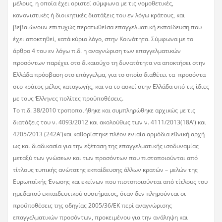
μέλους, η οποία έχει οριστεί σύμφωνα με τις νομοθετικές,
κανονιστικές ή διοικητικές διατάξεις του εν λόγω κράτους, και
βεβαιώνουν επιτυχώς περατωθείσα επαγγελματική εκπαίδευση που
έχει αποκτηθεί, κατά κύριο λόγο, στην Κοινότητα. Σύμφωνα με το
άρθρο 4 του εν λόγω π.δ. η αναγνώριση των επαγγελματικών
προσόντων παρέχει στο δικαιούχο τη δυνατότητα να αποκτήσει στην
Ελλάδα πρόσβαση στο επάγγελμα, για το οποίο διαθέτει τα προσόντα
στο κράτος μέλος καταγωγής, και να το ασκεί στην Ελλάδα υπό τις ίδιες
με τους Έλληνες πολίτες προϋποθέσεις.
Το π.δ. 38/2010 τροποποιήθηκε και συμπληρώθηκε αρχικώς με τις
διατάξεις του ν. 4093/2012 και ακολούθως των ν. 4111/2013(18Α’) και
4205/2013 (242Α’)και καθορίστηκε πλέον ενιαία αρμόδια εθνική αρχή
ως και διαδικασία για την εξέταση της επαγγελματικής ισοδυναμίας
μεταξύ των γνώσεων και των προσόντων που πιστοποιούνται από
τίτλους τυπικής ανώτατης εκπαίδευσης άλλων κρατών – μελών της
Ευρωπαϊκής Ένωσης και εκείνων που πιστοποιούνται από τίτλους του
ημεδαπού εκπαιδευτικού συστήματος, όταν δεν πληρούνται οι
προϋποθέσεις της οδηγίας 2005/36/ΕΚ περί αναγνώρισης
επαγγελματικών προσόντων, προκειμένου για την ανάληψη και