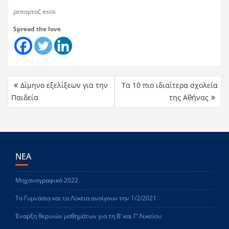
ρεπορταζ esos
Spread the love
Δίμηνο εξελίξεων για την
Τα 10 πιο ιδιαίτερα σχολεία
Παιδεία
της Αθήνας
ΝΕΑ
Μηχανογραφικό 2022
Τα Γυμνάσια και τα Λύκεια ανοίγουν την 1/2/2021
Έναρξη θερινών μαθημάτων για τη Β’ και Γ’ Λυκείου