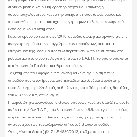
συγκεκριμένη οικονομική δραστηριότητα ως μισθωτός ή
αυτοαπασχολούμενος και να την ασκήσει με τους ίδιους όρους και
προϋποθέσεις με τους κατόχους συγκρίσιμων τίτλων του ελληνικού
εκπαιδευτικού συστήματος.
Κατά το άρθρο 55 του π.δ 38/2010, αρμόδιο διοικητικό όργανο για την
αναγνώριση, τόσο των επαγγελματικών προσόντων, όσο και της
επαγγελματικής ισοδυναμίας των περιπτώσεων που εμπίπτουν στο
ρυθμιστικό πεδίο του εν λόγω π.δ, είναι το Σ.Α.Ε.Π., το οποίο υπάγεται
στο Υπουργείο Παιδείας και Θρησκευμάτων.
Τα ζητήματα που αφορούν την ακαδημαϊκή αναγνώριση τίτλων
σπουδών που απονέμονται από εκπαιδευτικά ιδρύματα ανώτατης
εκπαίδευσης της αλλοδαπής ρυθμίζονται, κατά βάση, από τις διατάξεις
του ν. 3328/2005, όπως ισχύει.
Η αρμοδιότητα αναγνώρισης τίτλων σπουδών κατά τις διατάξεις αυτές
ανήκει στο Δ.Ο.Α.Τ.Α.Π., που λειτουργεί ως ν.π.δ.δ. και έγκειται κυρίως
στη διαπίστωση και βεβαίωση της ισοτιμίας ή της ισοτιμίας και της
αντιστοιχίας των εξεταζομένων υπ’ αυτού τίτλων σπουδών.
Όπως γίνεται δεκτό ( βλ. Σ.τ.Ε 4880/2012, σκ.5,με περαιτέρω