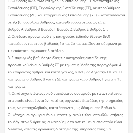
1. Οι θέσεις όλων των κατηγοριών εκπαίδευσης – Πανεπιστημιακής
Εκπαίδευσης (ΠΕ), Τεχνολογικής Εκπαίδευσης (ΤΕ), Δευτεροβάθμιας
Εκπαίδευσης (ΔΕ) και Υποχρεωτικής Εκπαίδευσης (ΥΕ) – κατατάσσονται
σε έξι (6) συνολικά βαθμούς, κατά φθίνουσα σειρά, ως εξής:
Βαθμός Α Βαθμός Β Βαθμός Γ Βαθμός Δ Βαθμός Ε Βαθμός ΣΤ.
2. Οι θέσεις προσωπικού της κατηγορίας Ειδικών θέσεων (ΕΟ)
κατατάσσονται στους βαθμούς 1ο και 2ο και αμείβονται σύμφωνα με
τις εκάστοτε ισχύουσες διατάξεις.
3. Εισαγωγικός βαθμός για όλες τις κατηγορίες εκπαίδευσης
προσωπικού είναι ο βαθμός ΣΤ με την επιφύλαξη της παραγράφου 4
του παρόντος άρθρου και καταληκτικός, ο Βαθμός Α για την ΠΕ και ΤΕ
κατηγορία, ο Βαθμός Β για τη ΔΕ κατηγορία και ο Βαθμός Γ για την ΥΕ
κατηγορία.
4. Οι κάτοχοι διδακτορικού διπλώματος συναφούς με τα αντικείμενα,
στα οποία είναι δυνατόν, κατά τις οργανικές διατάξεις της υπηρεσίας
τους, να απασχοληθούν, κατατάσσονται, ως δόκιμοι στο Βαθμό Δ.
Οι κάτοχοι αναγνωρισμένου μεταπτυχιακού τίτλου σπουδών, ετήσιας
τουλάχιστον διάρκειας, συναφούς με τα αντικείμενα, στα οποία είναι
δυνατόν, κατά τις οργανικές διατάξεις της υπηρεσίας τους, να