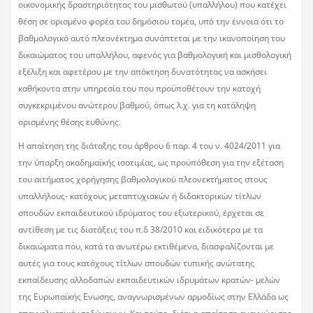
οικονομικής δραστηριότητας του μισθωτού (υπαλλήλου) που κατέχει
θέση σε ορισμένο φορέα του δημόσιου τομέα, υπό την έννοια ότι το
βαθμολογικό αυτό πλεονέκτημα συνάπτεται με την ικανοποίηση του
δικαιώματος του υπαλλήλου, αφενός για βαθμολογική και μισθολογική
εξέλιξη και αφετέρου με την απόκτηση δυνατότητας να ασκήσει
καθήκοντα στην υπηρεσία του που προϋποθέτουν την κατοχή
συγκεκριμένου ανώτερου βαθμού, όπως λ.χ. για τη κατάληψη
ορισμένης θέσης ευθύνης.
Η απαίτηση της διάταξης του άρθρου 6 παρ. 4 του ν. 4024/2011 για
την ύπαρξη ακαδημαϊκής ισοτιμίας, ως προϋπόθεση για την εξέταση
του αιτήματος χορήγησης βαθμολογικού πλεονεκτήματος στους
υπαλλήλους- κατόχους μεταπτυχιακών ή διδακτορικών τίτλων
σπουδών εκπαιδευτικού ιδρύματος του εξωτερικού, έρχεται σε
αντίθεση με τις διατάξεις του π.δ 38/2010 και ειδικότερα με τα
δικαιώματα που, κατά τα ανωτέρω εκτιθέμενα, διασφαλίζονται με
αυτές για τους κατόχους τίτλων σπουδών τυπικής ανώτατης
εκπαίδευσης αλλοδαπών εκπαιδευτικών ιδρυμάτων κρατών- μελών
της Ευρωπαϊκής Ενωσης, αναγνωρισμένων αρμοδίως στην Ελλάδα ως