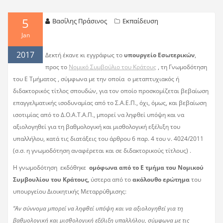
5
Βασίλης Πράσινος
Εκπαίδευση
Jan
2017
Δεκτή έκανε κι εγγράφως το
υπουργείο Εσωτερικών
,
προς το
Νομικό Συμβούλιο του Κράτους
, τη Γνωμοδότηση
του Ε Τμήματος , σύμφωνα με την οποία ο μεταπτυχιακός ή
διδακτορικός τίτλος σπουδών, για τον οποίο προσκομίζεται βεβαίωση
επαγγελματικής ισοδυναμίας από το Σ.Α.Ε.Π., όχι, όμως, και βεβαίωση
ισοτιμίας από το Δ.Ο.Α.Τ.Α.Π., μπορεί να ληφθεί υπόψη και να
αξιολογηθεί για τη βαθμολογική και μισθολογική εξέλιξη του
υπαλλήλου, κατά τις διατάξεις του άρθρου 6 παρ. 4 του ν. 4024/2011
(σ.σ. η γνωμοδότηση αναφέρεται και σε διδακτορικούς τίτλους) .
Η γνωμοδότηση εκδόθηκε
ομόφωνα από το Ε τμήμα του Νομικού
Συμβουλίου του Κράτους,
ύστερα από το
ακόλουθο ερώτημα
του
υπουργείου Διοικητικής Μεταρρύθμισης:
“Αν σύννομα μπορεί να ληφθεί υπόψη και να αξιολογηθεί για τη
βαθμολογική και μισθολογική εξέλιξη υπαλλήλου, σύμφωνα με τις