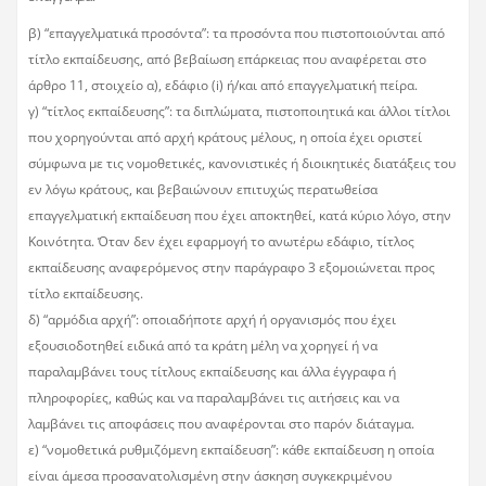
β) “επαγγελματικά προσόντα”: τα προσόντα που πιστοποιούνται από
τίτλο εκπαίδευσης, από βεβαίωση επάρκειας που αναφέρεται στο
άρθρο 11, στοιχείο α), εδάφιο (i) ή/και από επαγγελματική πείρα.
γ) “τίτλος εκπαίδευσης”: τα διπλώματα, πιστοποιητικά και άλλοι τίτλοι
που χορηγούνται από αρχή κράτους μέλους, η οποία έχει οριστεί
σύμφωνα με τις νομοθετικές, κανονιστικές ή διοικητικές διατάξεις του
εν λόγω κράτους, και βεβαιώνουν επιτυχώς περατωθείσα
επαγγελματική εκπαίδευση που έχει αποκτηθεί, κατά κύριο λόγο, στην
Κοινότητα. Όταν δεν έχει εφαρμογή το ανωτέρω εδάφιο, τίτλος
εκπαίδευσης αναφερόμενος στην παράγραφο 3 εξομοιώνεται προς
τίτλο εκπαίδευσης.
δ) “αρμόδια αρχή”: οποιαδήποτε αρχή ή οργανισμός που έχει
εξουσιοδοτηθεί ειδικά από τα κράτη μέλη να χορηγεί ή να
παραλαμβάνει τους τίτλους εκπαίδευσης και άλλα έγγραφα ή
πληροφορίες, καθώς και να παραλαμβάνει τις αιτήσεις και να
λαμβάνει τις αποφάσεις που αναφέρονται στο παρόν διάταγμα.
ε) “νομοθετικά ρυθμιζόμενη εκπαίδευση”: κάθε εκπαίδευση η οποία
είναι άμεσα προσανατολισμένη στην άσκηση συγκεκριμένου