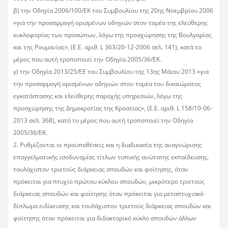
β) την Οδηγία 2006/100/ΕΚ του Συμβουλίου της 20ης Νοεμβρίου 2006
«για την προσαρμογή ορισμένων οδηγιών στον τομέα της ελεύθερης
κυκλοφορίας των προσώπων, λόγω της προσχώρησης της Βουλγαρίας
και της Ρουμανίας», (Ε.Ε. αριθ. L 363/20-12-2006 σελ. 141), κατά το
μέρος που αυτή τροποποιεί την Οδηγία 2005/36/ΕΚ.
γ) την Οδηγία 2013/25/ΕΕ του Συμβουλίου της 13ης Μάιου 2013 «για
την προσαρμογή ορισμένων οδηγιών στον τομέα του δικαιώματος
εγκατάστασης και ελεύθερης παροχής υπηρεσιών, λόγω της
προσχώρησης της Δημοκρατίας της Κροατίας», (Ε.Ε. αριθ. L 158/10-06-
2013 σελ. 368), κατά το μέρος που αυτή τροποποιεί την Οδηγία
2005/36/ΕΚ.
2. Ρυθμίζονται οι προϋποθέσεις και η διαδικασία της αναγνώρισης
επαγγελματικής ισοδυναμίας τίτλων τυπικής ανώτατης εκπαίδευσης,
τουλάχιστον τριετούς διάρκειας σπουδών και φοίτησης, όταν
πρόκειται για πτυχίο πρώτου κύκλου σπουδών, μικρότερο τριετούς
διάρκειας σπουδών και φοίτησης όταν πρόκειται για μεταπτυχιακό
δίπλωμα ειδίκευσης και τουλάχιστον τριετούς διάρκειας σπουδών και
φοίτησης όταν πρόκειται για διδακτορικό κύκλο σπουδών άλλων