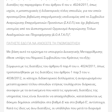
διατάξεις της παραγράφου 4 του άρθρου 6 του ν. 4024/2011, όπως
ισχύει, ο μεταπτυχιακός ή διδακτορικός τίτλος σπουδών, για τον οποίο
προσκομίζεται βεβαίωση επαγγελματικής ισοδυναμίας από το Συμβούλιο
Αναγνώρισης Επαγγελματικών Προσόντων (Σ.Α.Ε.Π.) και όχι βεβαίωση
ισοτιμίας από τον Διεπιστημονικό Οργανισμό Αναγνώρισης Τίτλων
Ακαδημαϊκών και Πληροφόρησης (Δ.Ο.Α.Τ.Α.Π.)”.
ΠΑΤΗΣΤΕ ΕΔΩ ΓΙΑ ΝΑ ΑΝΟΙΞΕΤΕ ΤΗ ΓΝΩΜΟΔΟΤΗΣΗ
Με βάση αυτό το ερώτημα το υπουργείο Διοικητικής Μεταρρύθμισης
έθεσε υπόψη του Νομικού Συμβουλίου του Κράτους τα εξής:
Σύμφωνα με τις διατάξεις του άρθρου 6 παρ.4 του ν. 4024/2011, όπως
τροποποιήθηκαν με τις διατάξεις του άρθρου 1 παρ.5 του ν.
4038/2012, οι κάτοχοι διδακτορικού διπλώματος ή αναγνωρισμένου
μεταπτυχιακού τίτλου σπουδών ετήσιας τουλάχιστον διάρκειας,
συναφών με τα αντικείμενα που κατά τις οργανικές διατάξεις της
υπηρεσίας τους είναι δυνατόν να απασχοληθούν, κατατάσσονται ως
δόκιμοι δημόσιοι υπάλληλοι στο βαθμό Δ’ και στο βαθμό Ε’, αντίστοιχα.
Κατά τις ίδιες ως άνω διατάξεις, οι υπάλληλοι που μετά το διορισμό