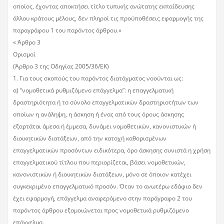
οποίος, έχοντας αποκτήσει τίτλο τυπικής ανώτατης εκπαίδευσης
άλλου κράτους μέλους, δεν πληροί τις προϋποθέσεις εφαρμογής της
παραγράφου 1 του παρόντος άρθρου.»
« Άρθρο 3
Ορισμοί
(Άρθρο 3 της Οδηγίας 2005/36/ΕΚ)
1. Για τους σκοπούς του παρόντος διατάγματος νοούνται ως:
α) “νομοθετικά ρυθμιζόμενο επάγγελμα”: η επαγγελματική
δραστηριότητα ή το σύνολο επαγγελματικών δραστηριοτήτων των
οποίων η ανάληψη, η άσκηση ή ένας από τους όρους άσκησης
εξαρτάται άμεσα ή έμμεσα, δυνάμει νομοθετικών, κανονιστικών ή
διοικητικών διατάξεων, από την κατοχή καθορισμένων
επαγγελματικών προσόντων ειδικότερα, όρο άσκησης συνιστά η χρήση
επαγγελματικού τίτλου που περιορίζεται, βάσει νομοθετικών,
κανονιστικών ή διοικητικών διατάξεων, μόνο σε όποιον κατέχει
συγκεκριμένο επαγγελματικό προσόν. Όταν το ανωτέρω εδάφιο δεν
έχει εφαρμογή, επάγγελμα αναφερόμενο στην παράγραφο 2 του
παρόντος άρθρου εξομοιώνεται προς νομοθετικά ρυθμιζόμενο
επάγγελμα.