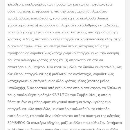
ελεύθερης κυκλοφορίας των προσώπων και των υπηρεσιών, ένα
σύστημα γενικής εφαρμογής για την αναγνώριση διπλωμάτων
τριτοβάθμιας εκπαίδευσης, το οποίο είχε τα ακόλουθα βασικά
χαρακτηριστικά: α) αφορούσε διπλώματα τριτοβάθμιας εκπαίδευσης,
τα οποία χορηγήθηκαν σε κοινοτικούς υπηκόους από αρμόδια αρχή
κράτους μέλους, πιστοποιούσαν επαγγελματική εκπαίδευση ελάχιστης
διάρκειας τριών ετών και επέτρεπαν στους κατόχους τους την
πρόσβαση σε νομοθετικώς κατοχυρωμένο επάγγελμα και την άσκησή
του στο ανωτέρω κράτος μέλος και β) αποσκοπούσε στο να
αποκτήσουν οι υπήκοοι των κρατών-μελών το δικαίωμα να ασκούν, ως
ελεύθεροι επαγγελματίες ή μισθωτοί, το αντίστοιχο, νομοθετικώς
κατοχυρωμένο, επάγγελμα σε άλλο κράτος μέλος (κράτος μέλος
υποδοχής), διαφορετικό από εκείνο στο οποίο απέκτησαν το δίπλωμά
τους. Ακολούθησε η οδηγία 92/51/ΕΟΚ του Συμβουλίου, η οποία
θέσπισε ένα συμπληρωματικό γενικό σύστημα αναγνώρισης των
επαγγελματικών σπουδών, με σκοπό να καλυφθούν τα επίπεδα
εκπαίδευσης, τα οποία δεν καλύπτονταν από το σύστημα της οδηγίας
89/48/ΕΟΚ. Οι ανωτέρω οδηγίες, μαζί με άλλες που ρύθμιζαν ζητήματα
ανάληψης και άσκησης ορισμένων επιμέρους επαγγελμάτων σε άλλο