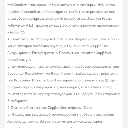
προϋποθέσεις και όρους με τους κατόχους συγκρίσιμων τίτλων του
ημεδαπού εκπαιδευτικού συστήματος, εκτός των περιπτώσεων που
απαιτούνται αυξημένα ακαδημαϊκά προσόντα και ιδίως για θέσεις
καθηγητών Α.Ε.Ι., ερευνητών και ειδικού επιστημονικού προσωπικού.»
« Άρθρο 55
1. Συνιστάται στο Υπουργείο Παιδείας και θρησκευμάτων, Πολιτισμού
και Αθλητισμού συλλογικό όργανο με την ονομασία «Συμβούλιο
Αναγνωρίσεως Επαγγελματικών Προσόντων», το οποίο λαμβάνει
αποφάσεις για:
α) την αναγνώριση των επαγγελματικών προσόντων σύμφωνα με τους
όρους των Κεφαλαίων Ι και II του Τίτλου III, καθώς και του Τμήματος 5
του Κεφαλαίου III του Τίτλου III ου παρόντος διατάγματος και β) την
αναγνώριση της επαγγελματικής ισοδυναμίας των τίτλων τυπικής
ανώτατης εκπαίδευσης της παραγράφου 3 του άρθρου 2 του παρόντος
διατάγματος.
2. Στις αρμοδιότητες του Συμβουλίου ανήκουν ιδίως:
α) Η κατάρτιση εσωτερικού κανονισμού για τη ρύθμιση του τρόπου
λειτουργίας του και εξέτασης των αιτήσεων για αναγνώριση