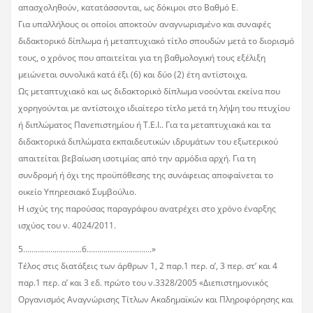
απασχοληθούν, κατατάσσονται, ως δόκιμοι στο Βαθμό Ε.
Για υπαλλήλους οι οποίοι αποκτούν αναγνωρισμένο και συναφές
διδακτορικό δίπλωμα ή μεταπτυχιακό τίτλο σπουδών μετά το διορισμό
τους, ο χρόνος που απαιτείται για τη βαθμολογική τους εξέλιξη
μειώνεται συνολικά κατά έξι (6) και δύο (2) έτη αντίστοιχα.
Ως μεταπτυχιακό και ως διδακτορικό δίπλωμα νοούνται εκείνα που
χορηγούνται με αντίστοιχο ιδιαίτερο τίτλο μετά τη λήψη του πτυχίου
ή διπλώματος Πανεπιστημίου ή Τ.Ε.Ι.. Για τα μεταπτυχιακά και τα
διδακτορικά διπλώματα εκπαιδευτικών ιδρυμάτων του εξωτερικού
απαιτείται βεβαίωση ισοτιμίας από την αρμόδια αρχή. Για τη
συνδρομή ή όχι της προϋπόθεσης της συνάφειας αποφαίνεται το
οικείο Υπηρεσιακό Συμβούλιο.
Η ισχύς της παρούσας παραγράφου ανατρέχει στο χρόνο έναρξης
ισχύος του ν. 4024/2011.
5……………………….6………………………….»
Τέλος στις διατάξεις των άρθρων 1, 2 παρ.1 περ. α’, 3 περ. στ’ και 4
παρ.1 περ. α’ και 3 εδ. πρώτο του ν.3328/2005 «Διεπιστημονικός
Οργανισμός Αναγνώρισης Τίτλων Ακαδημαϊκών και Πληροφόρησης και