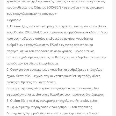
κρατών – μελών της Ευρωπαϊκής Ενωσης, οι οποίοι δεν πληρούν τις
προϋποθέσεις της Οδηγίας 2005/36/ΕΚ σχετικά με την αναγνώριση
των επαγγελματικών προσόντων.»
« Άρθρο 2
1. Οι διατάξεις περί αναγνώρισης επαγγελματικών προσόντων βάσει
της Οδηγίας 2005/36/ΕΚ του παρόντος εφαρμόζονται σε κάθε υπήκοο
κράτους – μέλους ο οποίος επιθυμεί να ασκήσει νομοθετικά
ρυθμιζόμενο επάγγελμα στην Ελλάδα έχοντας αποκτήσει τα
επαγγελματικά του προσόντα σε άλλο κράτος – μέλος είτε ως
αυτοαπασχολούμενος είτε ως μισθωτός, συμπεριλαμβανομένων των
ασκούντων ελευθέρια επαγγέλματα.
2. Όταν για ένα συγκεκριμένο νομοθετικά ρυθμιζόμενο επάγγελμα
έχουν θεσπισθεί, με χωριστή κοινοτική νομοθετική πράξη, άλλες
ειδικές ρυθμίσεις που σχετίζονται
άμεσα με την αναγνώριση των επαγγελματικών προσόντων, δεν
εφαρμόζονται οι αντίστοιχες διατάξεις του παρόντος διατάγματος.
3. Οι διατάξεις περί αναγνώρισης επαγγελματικής ισοδυναμίας
σύμφωνα με την παράγραφο 2 του άρθρου 1 του παρόντος
διατάγματος εφαρμόζονται σε κάθε υπήκοο κράτους – μέλους ο