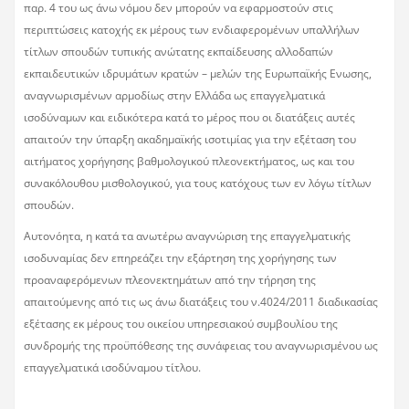
παρ. 4 του ως άνω νόμου δεν μπορούν να εφαρμοστούν στις
περιπτώσεις κατοχής εκ μέρους των ενδιαφερομένων υπαλλήλων
τίτλων σπουδών τυπικής ανώτατης εκπαίδευσης αλλοδαπών
εκπαιδευτικών ιδρυμάτων κρατών – μελών της Ευρωπαϊκής Ενωσης,
αναγνωρισμένων αρμοδίως στην Ελλάδα ως επαγγελματικά
ισοδύναμων και ειδικότερα κατά το μέρος που οι διατάξεις αυτές
απαιτούν την ύπαρξη ακαδημαϊκής ισοτιμίας για την εξέταση του
αιτήματος χορήγησης βαθμολογικού πλεονεκτήματος, ως και του
συνακόλουθου μισθολογικού, για τους κατόχους των εν λόγω τίτλων
σπουδών.
Αυτονόητα, η κατά τα ανωτέρω αναγνώριση της επαγγελματικής
ισοδυναμίας δεν επηρεάζει την εξάρτηση της χορήγησης των
προαναφερόμενων πλεονεκτημάτων από την τήρηση της
απαιτούμενης από τις ως άνω διατάξεις του ν.4024/2011 διαδικασίας
εξέτασης εκ μέρους του οικείου υπηρεσιακού συμβουλίου της
συνδρομής της προϋπόθεσης της συνάφειας του αναγνωρισμένου ως
επαγγελματικά ισοδύναμου τίτλου.