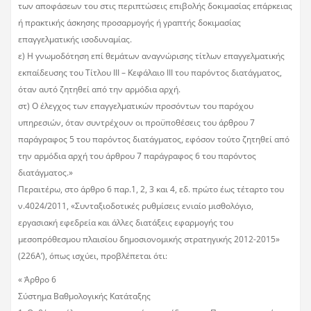
των αποφάσεων του στις περιπτώσεις επιβολής δοκιμασίας επάρκειας
ή πρακτικής άσκησης προσαρμογής ή γραπτής δοκιμασίας
επαγγελματικής ισοδυναμίας.
ε) Η γνωμοδότηση επί θεμάτων αναγνώρισης τίτλων επαγγελματικής
εκπαίδευσης του Τίτλου III – Κεφάλαιο III του παρόντος διατάγματος,
όταν αυτό ζητηθεί από την αρμόδια αρχή.
στ) Ο έλεγχος των επαγγελματικών προσόντων του παρόχου
υπηρεσιών, όταν συντρέχουν οι προϋποθέσεις του άρθρου 7
παράγραφος 5 του παρόντος διατάγματος, εφόσον τούτο ζητηθεί από
την αρμόδια αρχή του άρθρου 7 παράγραφος 6 του παρόντος
διατάγματος.»
Περαιτέρω, στο άρθρο 6 παρ.1, 2, 3 και 4, εδ. πρώτο έως τέταρτο του
ν.4024/2011, «Συνταξιοδοτικές ρυθμίσεις ενιαίο μισθολόγιο,
εργασιακή εφεδρεία και άλλες διατάξεις εφαρμογής του
μεσοπρόθεσμου πλαισίου δημοσιονομικής στρατηγικής 2012-2015»
(226Α’), όπως ισχύει, προβλέπεται ότι:
« Άρθρο 6
Σύστημα Βαθμολογικής Κατάταξης