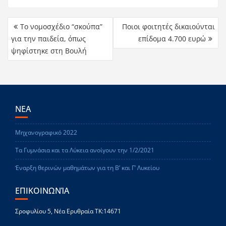
Το νομοσχέδιο “σκούπα”
Ποιοι φοιτητές δικαιούνται
για την παιδεία, όπως
επίδομα 4.700 ευρώ
ψηφίστηκε στη Βουλή
ΝΕΑ
Μηχανογραφικό 2022
Τα Γυμνάσια και τα Λύκεια ανοίγουν την 1/2/2021
Έναρξη θερινών μαθημάτων για τη Β’ και Γ’ Λυκείου
ΕΠΙΚΟΙΝΩΝΊΑ
Σροφυλίου 5, Νέα Ερυθραία ΤΚ:14671