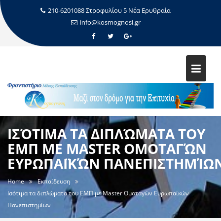
210-6201088 Στροφυλίου 5 Νέα Ερυθραία
info@kosmognosi.gr
ΙΣΌΤΙΜΑ ΤΑ ΔΙΠΛΏΜΑΤΑ ΤΟΥ
ΕΜΠ ΜΕ MASTER ΟΜΟΤΑΓΏΝ
ΕΥΡΩΠΑΪΚΏΝ ΠΑΝΕΠΙΣΤΗΜΊΩ
Home
Εκπαίδευση
Ισότιμα τα διπλώματα του ΕΜΠ με Master Ομοταγών Ευρωπαϊκών
Πανεπιστημίων