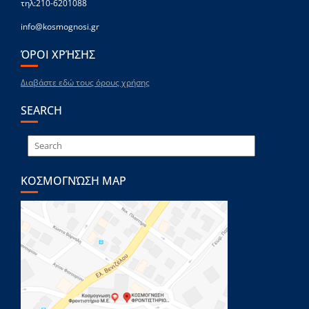
τηλ:210-6201088
info@kosmognosi.gr
ΌΡΟΙ ΧΡΉΣΗΣ
Διαβάστε εδώ τους όρους χρήσης
SEARCH
ΚΟΣΜΟΓΝΏΣΗ MAP