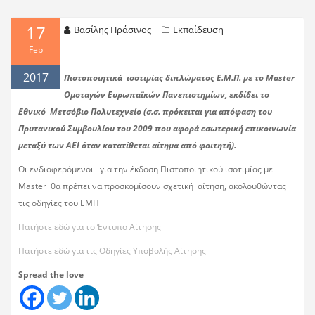
17
Βασίλης Πράσινος
Εκπαίδευση
Feb
2017
Πιστοποιητικά ισοτιμίας διπλώματος Ε.Μ.Π. με το Master
Ομοταγών Ευρωπαϊκών Πανεπιστημίων, εκδίδει το
Εθνικό Μετσόβιο Πολυτεχνείο (σ.σ. πρόκειται για απόφαση του
Πρυτανικού Συμβουλίου του 2009 που αφορά εσωτερική επικοινωνία
μεταξύ των ΑΕΙ όταν κατατίθεται αίτημα από φοιτητή).
Οι ενδιαφερόμενοι για την έκδοση Πιστοποιητικού ισοτιμίας με
Master θα πρέπει να προσκομίσουν σχετική αίτηση, ακολουθώντας
τις οδηγίες του ΕΜΠ
Πατήστε εδώ για το Έντυπο Αίτησης
Πατήστε εδώ για τις Οδηγίες Υποβολής Αίτησης
Spread the love