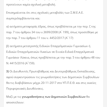
προτείνουν καμία σχολική μεταβολή.
Επισημαίνεται ότι στις σχολικές μεταβολές των Σ.Μ.Ε.Α.Ε.
συμπεριλαμβάνονται και:
α) αιτήματα μεταφοράς έδρας, όπως προβλέπεται με την περ. ζ της
παρ. 7 του άρθρου 34 του ν.3699/2008 (Α ́ 199), όπως προστέθηκε με
την παρ. 7 του άρθρου 11 του ν. 4452/2017 (Α ́ 17)
β) αιτήματα μετατροπής Ειδικών Επαγγελματικών Γυμνασίων ή
Ειδικών Επαγγελματικών Λυκείων σε Ενιαία Ειδικά Επαγγελματικά
Γυμνάσια- Λύκεια, όπως προβλέπεται με την παρ. 5 του άρθρου 48 του
Ν. 4415/2016 (Α ́159).
3)
Oι Διευθυντές Πρωτοβάθμιας και Δευτεροβάθμιας Εκπαίδευσης,
αφού συγκεντρώσουν τις γνωμοδοτήσεις των Δημοτικών Συμβουλίων
θα τις διαβιβάσουν μέχρι 20-11-2017 στο ΥΠ.Π.Ε.Θ. και στις οικείες
Περιφερειακές Διευθύνσεις.
Μαζί με τις
γνωμοδοτήσεις των Δημοτικών Συμβουλίων
θα
αποστείλουν: