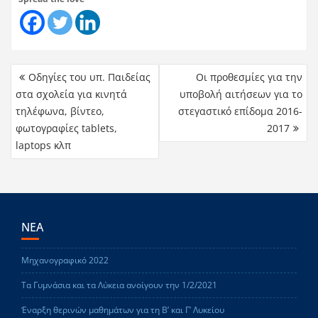
Οδηγίες του υπ. Παιδείας
Οι προθεσμίες για την
στα σχολεία για κινητά
υποβολή αιτήσεων για το
τηλέφωνα, βίντεο,
στεγαστικό επίδομα 2016-
φωτογραφίες tablets,
2017
laptops κλπ
ΝΕΑ
Μηχανογραφικό 2022
Τα Γυμνάσια και τα Λύκεια ανοίγουν την 1/2/2021
Έναρξη θερινών μαθημάτων για τη Β’ και Γ’ Λυκείου