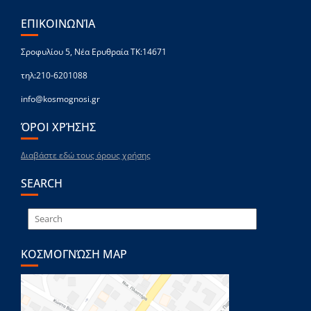
ΕΠΙΚΟΙΝΩΝΊΑ
Σροφυλίου 5, Νέα Ερυθραία ΤΚ:14671
τηλ:210-6201088
info@kosmognosi.gr
ΌΡΟΙ ΧΡΉΣΗΣ
Διαβάστε εδώ τους όρους χρήσης
SEARCH
ΚΟΣΜΟΓΝΏΣΗ MAP