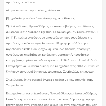
προτάσεις μεταβολών:
α) πρότυπων-πειραματικών σχολείων και
β) σχολικών μονάδων διαπολιτισμικής εκπαίδευσης.
2)
Οι Διευθυντές Πρωτοβάθμιας και Δευτεροβάθμιας Εκπαίδευσης,
σύμφωνα με τις διατάξεις της παρ. 15 του άρθρου 59 του ν. 3966/2011
(Α ́ 118), πρέπει εγγράφως να αποστείλουν προς τους Δήμους τις
προτάσεις που θα καταχωρίσουν στο Πληροφοριακό Σύστημα
myschool για κάθε είδους σχολική μεταβολή (ίδρυση, προαγωγή,
συγχώνευση, υποβιβασμό, κατάργηση, μετατροπή, προσθήκες/
καταργήσεις τομέων και ειδικοτήτων στα ΕΠΑ.Λ. και τα Ενιαία Ειδικά
Επαγγελματικά Γυμνάσια-Λύκεια) για το σχολικό έτος 2018-2019 και να
ζητήσουν τη γνωμοδότηση των Δημοτικών Συμβουλίων επί αυτών.
Σημειώνεται ότι το σχετικό έγγραφο πρέπει να κοινοποιηθεί στην
Υπηρεσία μας.
Επισημαίνεται ότι οι Διευθυντές Πρωτοβάθμιας και Δευτεροβάθμιας
Εκπαίδευσης πρέπει να αποστείλουν προς τους Δήμους έγγραφο με
κοινοποίηση στην Υπηρεσία μας, ακόμα και στην περίπτωση που δεν