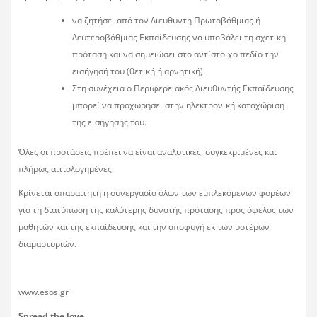
να ζητήσει από τον Διευθυντή Πρωτοβάθμιας ή
Δευτεροβάθμιας Εκπαίδευσης να υποβάλει τη σχετική
πρόταση και να σημειώσει στο αντίστοιχο πεδίο την
εισήγησή του (θετική ή αρνητική).
Στη συνέχεια ο Περιφερειακός Διευθυντής Εκπαίδευσης
μπορεί να προχωρήσει στην ηλεκτρονική καταχώριση
της εισήγησής του.
Όλες οι προτάσεις πρέπει να είναι αναλυτικές, συγκεκριμένες και
πλήρως αιτιολογημένες.
Κρίνεται απαραίτητη η συνεργασία όλων των εμπλεκόμενων φορέων
για τη διατύπωση της καλύτερης δυνατής πρότασης προς όφελος των
μαθητών και της εκπαίδευσης και την αποφυγή εκ των υστέρων
διαμαρτυριών.
www.esos.gr
Spread the love