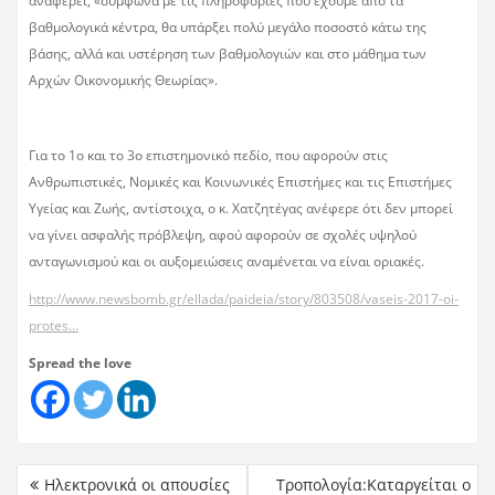
αναφέρει, «σύμφωνα με τις πληροφορίες που έχουμε από τα
βαθμολογικά κέντρα, θα υπάρξει πολύ μεγάλο ποσοστό κάτω της
βάσης, αλλά και υστέρηση των βαθμολογιών και στο μάθημα των
Αρχών Οικονομικής Θεωρίας».
Για το 1ο και το 3ο επιστημονικό πεδίο, που αφορούν στις
Ανθρωπιστικές, Νομικές και Κοινωνικές Επιστήμες και τις Επιστήμες
Υγείας και Ζωής, αντίστοιχα, ο κ. Χατζητέγας ανέφερε ότι δεν μπορεί
να γίνει ασφαλής πρόβλεψη, αφού αφορούν σε σχολές υψηλού
ανταγωνισμού και οι αυξομειώσεις αναμένεται να είναι οριακές.
http://www.newsbomb.gr/ellada/paideia/story/803508/vaseis-2017-oi-
protes…
Spread the love
Ηλεκτρονικά οι απουσίες
Τροπολογία:Καταργείται ο