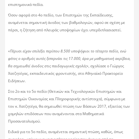
επιστημονικά πεδία.
Όσον αφορά στο 4ο πεδίο, των Επιστημών της Εκπαίδευσης,
αναμένεται σημαντική άνοδος των βαθμολογιών, αφού σε σχέση με
πέρσι, η ζήτηση από πλευράς υποψηφίων έχει υπερδιπλασιαστεί.
«Πέρυσι είχαν επιλέξει περίπου 8.500 υποψήφιοι το τέταρτο πεδίο, ενώ
φέτος ο αριθμός αυτός ξεπερνάει τις 17.000, άρα με μαθηματική ακρίβεια,
θα σημειωθεί άνοδος στις παιδαγωγικές σχολές»
, σχολίασε ο Γιώργος
Χατζητέγας, εκπαιδευτικός φροντιστής, στο Αθηναϊκό Πρακτορείο
Ειδήσεων.
Στο 2ο και το 5ο πεδίο (Θετικών και Τεχνολογικών Επιστημών και
Επιστημών Οικονομίας και Πληροφορικής αντίστοιχα), σύμφωνα με
τον κ. Χατζητέγα, θα σημειωθεί πτώση των Βάσεων 2017, εξαιτίας των
χαμηλών επιδόσεων που αναμένονται στα Μαθηματικά
Προσανατολισμού.
Ειδικά για το 5ο πεδίο, αναμένεται σημαντική πτώση, καθώς, όπως