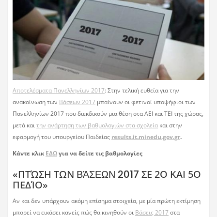
Αποτελέσματα Πανελληνίων 2017
: Στην τελική ευθεία για την
ανακοίνωση των
Βάσεων 2017
μπαίνουν οι φετινοί υποψήφιοι των
Πανελληνίων 2017 που διεκδικούν μια θέση στα ΑΕΙ και ΤΕΙ της χώρας,
μετά και
την ανάρτηση των βαθμολογιών στα σχολεία
και στην
εφαρμογή του υπουργείου Παιδείας
results.it.minedu.gov.gr
.
Κάντε κλικ
ΕΔΩ
για να δείτε τις βαθμολογίες
«ΠΤΏΣΗ ΤΩΝ
ΒΆΣΕΩΝ 2017
ΣΕ 2Ο ΚΑΙ 5Ο
ΠΕΔΊΟ»
Αν και δεν υπάρχουν ακόμη επίσημα στοιχεία, με μία πρώτη εκτίμηση
μπορεί να εικάσει κανείς πώς θα κινηθούν οι
Βάσεις 2017
στα